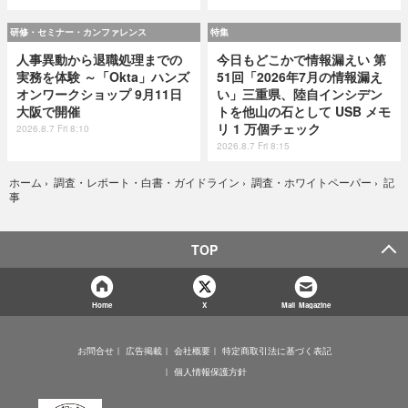
研修・セミナー・カンファレンス
特集
人事異動から退職処理までの
今日もどこかで情報漏えい 第
実務を体験 ～「Okta」ハンズ
51回「2026年7月の情報漏え
オンワークショップ 9月11日
い」三重県、陸自インシデン
大阪で開催
トを他山の石として USB メモ
リ 1 万個チェック
2026.8.7 Fri 8:10
2026.8.7 Fri 8:15
記
ホーム
›
調査・レポート・白書・ガイドライン
›
調査・ホワイトペーパー
›
事
TOP
Home
X
Mail Magazine
お問合せ
広告掲載
会社概要
特定商取引法に基づく表記
個人情報保護方針