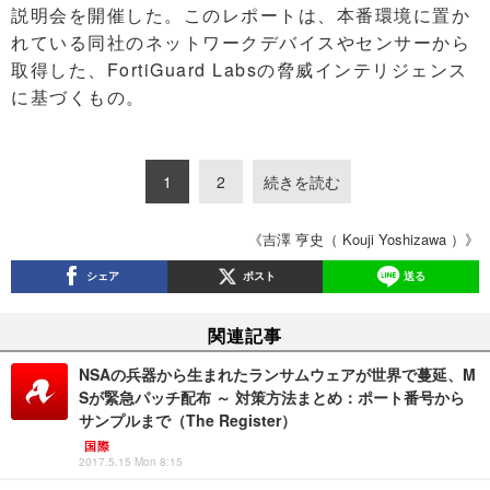
説明会を開催した。このレポートは、本番環境に置か
れている同社のネットワークデバイスやセンサーから
取得した、FortiGuard Labsの脅威インテリジェンス
に基づくもの。
1
2
続きを読む
《吉澤 亨史（ Kouji Yoshizawa ）》
シェア
ポスト
送る
関連記事
NSAの兵器から生まれたランサムウェアが世界で蔓延、M
Sが緊急パッチ配布 ～ 対策方法まとめ：ポート番号から
サンプルまで（The Register）
国際
2017.5.15 Mon 8:15