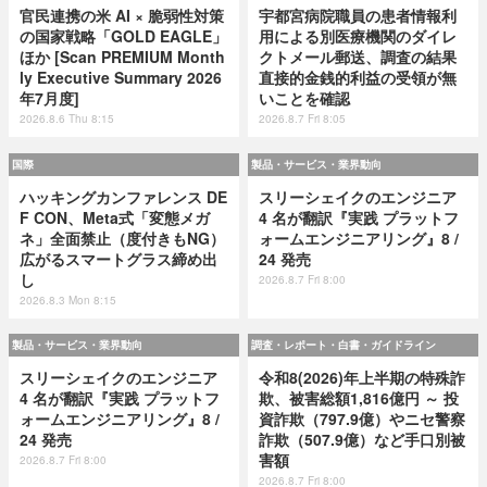
官民連携の米 AI × 脆弱性対策
宇都宮病院職員の患者情報利
の国家戦略「GOLD EAGLE」
用による別医療機関のダイレ
ほか [Scan PREMIUM Month
クトメール郵送、調査の結果
ly Executive Summary 2026
直接的金銭的利益の受領が無
年7月度]
いことを確認
2026.8.6 Thu 8:15
2026.8.7 Fri 8:05
国際
製品・サービス・業界動向
ハッキングカンファレンス DE
スリーシェイクのエンジニア
F CON、Meta式「変態メガ
4 名が翻訳『実践 プラットフ
ネ」全面禁止（度付きもNG）
ォームエンジニアリング』8 /
広がるスマートグラス締め出
24 発売
し
2026.8.7 Fri 8:00
2026.8.3 Mon 8:15
製品・サービス・業界動向
調査・レポート・白書・ガイドライン
スリーシェイクのエンジニア
令和8(2026)年上半期の特殊詐
4 名が翻訳『実践 プラットフ
欺、被害総額1,816億円 ～ 投
ォームエンジニアリング』8 /
資詐欺（797.9億）やニセ警察
24 発売
詐欺（507.9億）など手口別被
害額
2026.8.7 Fri 8:00
2026.8.7 Fri 8:00