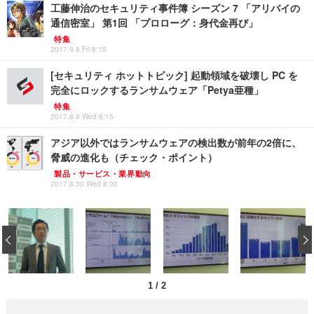
工藤伸治のセキュリティ事件簿 シーズン 7 「アリバイの
通信密室」 第1回 「プロローグ：身代金再び」
特集
2017.9.8 Fri 8:15
[セキュリティ ホットトピック] 起動領域を破壊し PC を
完全にロックするランサムウェア「Petya亜種」
特集
2017.8.9 Wed 8:15
アジア以外ではランサムウェアの検出数が前年の2倍に、
脅威の進化も（チェック・ポイント）
製品・サービス・業界動向
2017.8.30 Wed 8:00
‹
1
/
2