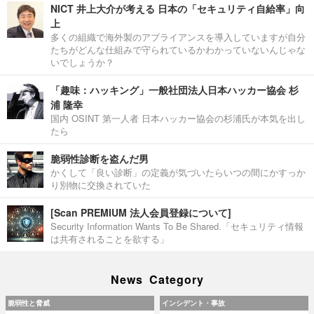
NICT 井上大介が考える 日本の「セキュリティ自給率」向
上
多くの組織で海外製のアプライアンスを導入していますが自分
たちがどんな仕組みで守られているかわかっていないんじゃな
いでしょうか？
「趣味：ハッキング」一般社団法人日本ハッカー協会 杉
浦 隆幸
国内 OSINT 第一人者 日本ハッカー協会の杉浦氏が本気を出し
たら
脆弱性診断を盗んだ男
かくして「良い診断」の定義が気づいたらいつの間にかすっか
り別物に交換されていた
[Scan PREMIUM 法人会員登録について]
Security Information Wants To Be Shared.「セキュリティ情報
は共有されることを欲する」
News Category
脆弱性と脅威
インシデント・事故