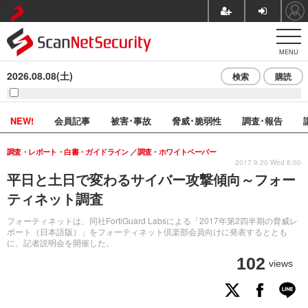
MENU
2026.08.08(土)
検索
購読
NEW!
会員記事
被害･事故
脅威･脆弱性
調査･報告
調査・レポート・白書・ガイドライン
調査・ホワイトペーパー
2017.9.20 Wed 8:00
平日と土日で変わるサイバー攻撃傾向～フォー
ティネット調査
フォーティネットは、同社FortiGuard Labsによる「2017年第2四半期の脅威レ
ポート（日本語版）」をフォーティネット倶楽部会員向けに発表するととも
に、記者説明会を開催した。
102
views