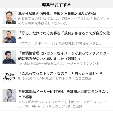
編集部おすすめ
脆弱性診断の内製化、失敗と再挑戦と成功の記録
内製化支援の取り組みについて取材させて欲しいと頼んでいた
のだが毎回返事は芳しくなかった
「守る」だけでなくお客を「成功」させるまでが自分の仕
事
日本プルーフポイント 代表取締役社長 野村健インタビュー
「脆弱性管理はレガシーなイメージがあってテクノロジー
的に魅力がないと思いました（阿部）」
Tenable 阿部淳平が語るエクスポージャーマネジメント
「これってゼロトラストなの？」と思ったら読むべき
ID 起点の “ HENNGE流 ” ゼロトラストここに爆誕
自動車部品メーカーNITTAN、決算開示目前にランサムウ
ェア感染
それは朝出社してタイムカードを押せないことからはじまっ
た。NITTAN vs ランサムウェア 戦い全記録