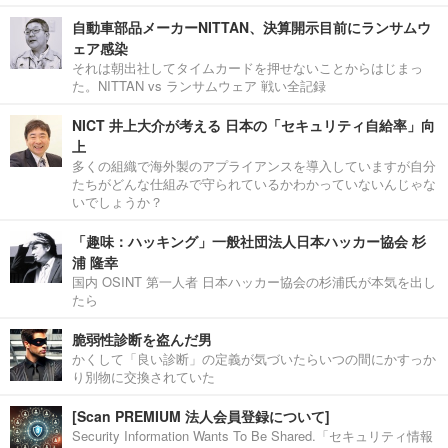
自動車部品メーカーNITTAN、決算開示目前にランサムウ
ェア感染
それは朝出社してタイムカードを押せないことからはじまっ
た。NITTAN vs ランサムウェア 戦い全記録
NICT 井上大介が考える 日本の「セキュリティ自給率」向
上
多くの組織で海外製のアプライアンスを導入していますが自分
たちがどんな仕組みで守られているかわかっていないんじゃな
いでしょうか？
「趣味：ハッキング」一般社団法人日本ハッカー協会 杉
浦 隆幸
国内 OSINT 第一人者 日本ハッカー協会の杉浦氏が本気を出し
たら
脆弱性診断を盗んだ男
かくして「良い診断」の定義が気づいたらいつの間にかすっか
り別物に交換されていた
[Scan PREMIUM 法人会員登録について]
Security Information Wants To Be Shared.「セキュリティ情報