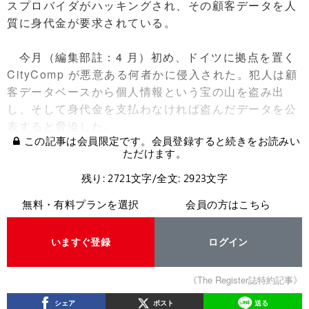
スプロバイダがハッキングされ、その顧客データを人
質に身代金が要求されている。
今月（編集部註：4 月）初め、ドイツに拠点を置く
CityComp が悪意ある何者かに侵入された。犯人は顧
客データベースから個人情報という宝の山を盗み出
し、そして身代金を支払わなければ盗んだデータを公
表すると脅迫した。
この記事は会員限定です。会員登録すると続きをお読みい
ただけます。
残り: 2721文字/全文: 2923文字
無料・有料プランを選択
会員の方はこちら
いますぐ登録
ログイン
《The Register誌特約記事》
シェア
ポスト
送る