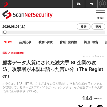
MENU
2026.08.08(土)
検索
購読
NEW!
会員記事
被害･事故
脅威･脆弱性
調査･報告
国際
TheRegister
2019.5.21 Tue 8:10
顧客データ人質にされた独大手 SI 企業の攻
防、攻撃者が本誌に語った言い分（The Regist
er）
オラクル、SAP、BT 他、さまざまな企業と契約し、それら企業の IT システム
を管理しているサービスプロバイダがハッキングされ、その顧客データを人質
に身代金が要求されている。
144
views