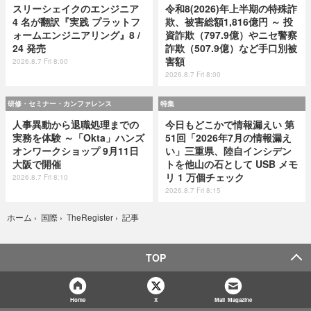
スリーシェイクのエンジニア
令和8(2026)年上半期の特殊詐
4 名が翻訳『実践 プラットフ
欺、被害総額1,816億円 ～ 投
ォームエンジニアリング』8 /
資詐欺（797.9億）やニセ警察
24 発売
詐欺（507.9億）など手口別被
害額
2026.8.7 Fri 8:00
2026.8.7 Fri 8:00
研修・セミナー・カンファレンス
特集
人事異動から退職処理までの
今日もどこかで情報漏えい 第
実務を体験 ～「Okta」ハンズ
51回「2026年7月の情報漏え
オンワークショップ 9月11日
い」三重県、陸自インシデン
大阪で開催
トを他山の石として USB メモ
リ 1 万個チェック
2026.8.7 Fri 8:10
2026.8.7 Fri 8:15
記事
ホーム
›
国際
›
TheRegister
›
TOP
Home
X
Mail Magazine