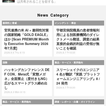
は共有されることを欲する」
News Category
脆弱性と脅威
インシデント・事故
官民連携の米 AI × 脆弱性対策
宇都宮病院職員の患者情報利
の国家戦略「GOLD EAGLE」
用による別医療機関のダイレ
ほか [Scan PREMIUM Month
クトメール郵送、調査の結果
ly Executive Summary 2026
直接的金銭的利益の受領が無
年7月度]
いことを確認
2026.8.6 Thu 8:15
2026.8.7 Fri 8:05
国際
製品・サービス・業界動向
ハッキングカンファレンス DE
スリーシェイクのエンジニア
F CON、Meta式「変態メガ
4 名が翻訳『実践 プラットフ
ネ」全面禁止（度付きもNG）
ォームエンジニアリング』8 /
広がるスマートグラス締め出
24 発売
し
2026.8.7 Fri 8:00
2026.8.3 Mon 8:15
製品・サービス・業界動向
調査・レポート・白書・ガイドライン