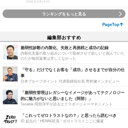
2026.8.6(木) 8:00
ランキングをもっと見る
PageTop
編集部おすすめ
脆弱性診断の内製化、失敗と再挑戦と成功の記録
内製化支援の取り組みについて取材させて欲しいと頼んでいた
のだが毎回返事は芳しくなかった
「守る」だけでなくお客を「成功」させるまでが自分の仕
事
日本プルーフポイント 代表取締役社長 野村健インタビュー
「脆弱性管理はレガシーなイメージがあってテクノロジー
的に魅力がないと思いました（阿部）」
Tenable 阿部淳平が語るエクスポージャーマネジメント
「これってゼロトラストなの？」と思ったら読むべき
ID 起点の “ HENNGE流 ” ゼロトラストここに爆誕