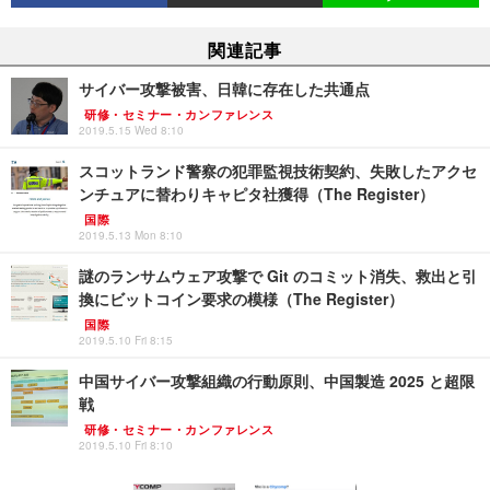
関連記事
サイバー攻撃被害、日韓に存在した共通点
研修・セミナー・カンファレンス
2019.5.15 Wed 8:10
スコットランド警察の犯罪監視技術契約、失敗したアクセ
ンチュアに替わりキャピタ社獲得（The Register）
国際
2019.5.13 Mon 8:10
謎のランサムウェア攻撃で Git のコミット消失、救出と引
換にビットコイン要求の模様（The Register）
国際
2019.5.10 Fri 8:15
中国サイバー攻撃組織の行動原則、中国製造 2025 と超限
戦
研修・セミナー・カンファレンス
2019.5.10 Fri 8:10