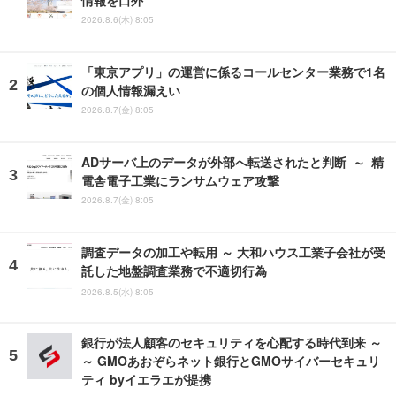
情報を口外
2026.8.6(木) 8:05
「東京アプリ」の運営に係るコールセンター業務で1名
の個人情報漏えい
2026.8.7(金) 8:05
ADサーバ上のデータが外部へ転送されたと判断 ～ 精
電舎電子工業にランサムウェア攻撃
2026.8.7(金) 8:05
調査データの加工や転用 ～ 大和ハウス工業子会社が受
託した地盤調査業務で不適切行為
2026.8.5(水) 8:05
銀行が法人顧客のセキュリティを心配する時代到来 ～
～ GMOあおぞらネット銀行とGMOサイバーセキュリ
ティ byイエラエが提携