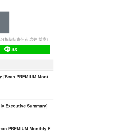
威分析統括責任者 岩井 博樹》
送る
can PREMIUM Mont
Executive Summary]
REMIUM Monthly E