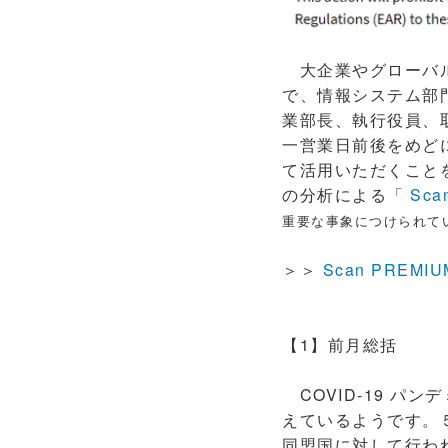
大企業やグローバル
で、情報システム部門
業部長、執行役員、
一営業日前後をめど
て活用いただくこと
の分析による「
Sca
重要な事象につけられて
＞＞
Scan PREMI
【1】前月総括
COVID-19 パ
えているようです。
同盟国に対して行わ