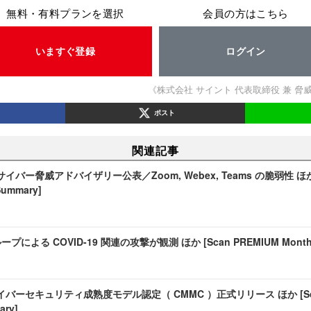
無料・有料プランを選択
会員の方はこちら
いますぐ登録
ログイン
《株式会社 サイント 代表取締役 兼 脅
ポスト
関連記事
バー脅威アドバイザリー公表／Zoom, Webex, Teams の脆弱性 ほか [S
 Summary]
プによる COVID-19 関連の攻撃が観測 ほか [Scan PREMIUM Monthly 
ーセキュリティ成熟度モデル認定（ CMMC ）正式リリース ほか [Scan P
ary]