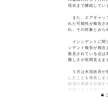
現在まで継続してい
また、エアギャップ環
れた可能性が報告され
れ、その対象とみら
インシデントに関し
シデント報告が相次
散見されている点は
難しさが垣間見えま
５月は米国政府が制
したことを発表しま
経済の発展を目指す
盟国である日本にお