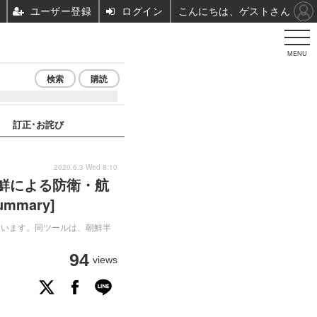
ユーザー登録
ログイン
こんにちは、ゲストさん
MENU
検索
購読
訂正･お詫び
2020.6.3 Wed 8:10
朝鮮による防衛・航
ummary]
ています。同ツールは、朝鮮半
94
views