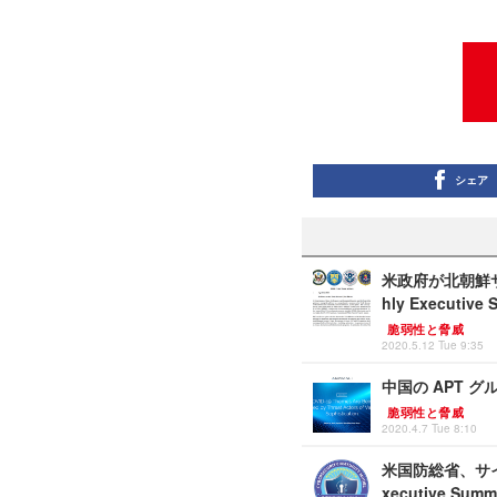
シェア
米政府が北朝鮮サイ
hly Executive
脆弱性と脅威
2020.5.12 Tue 9:35
中国の APT グルー
脆弱性と脅威
2020.4.7 Tue 8:10
米国防総省、サイバ
xecutive Summ