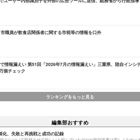
AMEでユーザー内部識別子を外部の広告ツールに送信、総務省から行政指導
～ 市職員が飲食店関係者に関する市税等の情報を口外
で情報漏えい 第51回「2026年7月の情報漏えい」三重県、陸自インシ
1 万個チェック
ランキングをもっと見る
編集部おすすめ
製化、失敗と再挑戦と成功の記録
組みについて取材させて欲しいと頼んでいたのだが毎回返事は芳しくなかっ