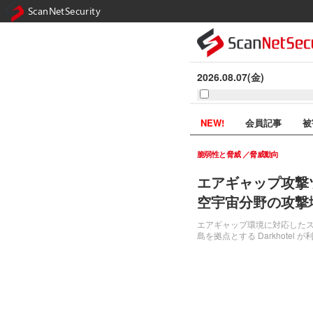
ScanNetSecurity
2026.08.07(金)
NEW!
会員記事
被
脆弱性と脅威
脅威動向
エアギャップ攻撃ツ
空宇宙分野の攻撃増加 ほ
エアギャップ環境に対応したス
島を拠点とする Darkhot