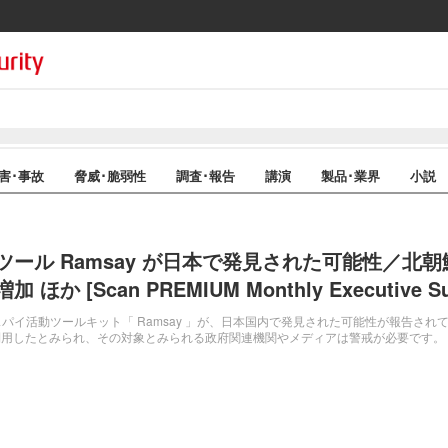
害･事故
脅威･脆弱性
調査･報告
講演
製品･業界
小説
ール Ramsay が日本で発見された可能性／北
か [Scan PREMIUM Monthly Executive S
パイ活動ツールキット「 Ramsay 」が、日本国内で発見された可能性が報告され
el が利用したとみられ、その対象とみられる政府関連機関やメディアは警戒が必要です。