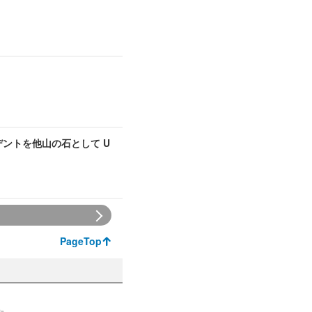
デントを他山の石として U
PageTop
た