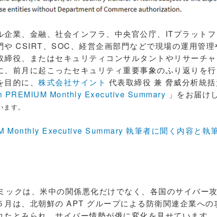
企業、金融、社会インフラ、中央官公庁、ITプラットフ
や CSIRT、SOC、経営企画部門などで現場の運用管
取締役、またはセキュリティコンサルタントやリサーチャ
に、前月に起こったセキュリティ重要事象のふり返りを行
を目的に、
株式会社サイント
代表取締役 兼 脅威分析統括
n PREMIUM Monthly Executive Summary
」をお届け
います。
UM Monthly Executive Summary 執筆者に聞く内容と
ンデミックは、米中の関係悪化だけでなく、各国のサイバー
５月は、北朝鮮の APT グループによる防衛関連企業へ
れたとみられ、サイバー情勢が俄に変化を見せています。