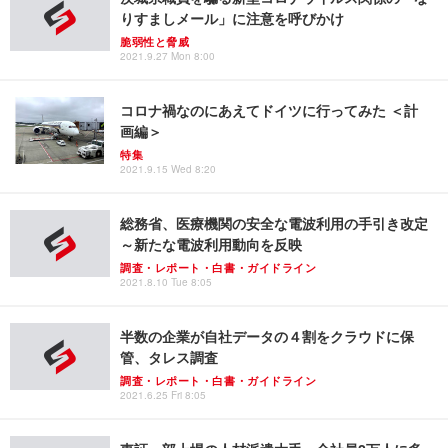
りすましメール」に注意を呼びかけ
脆弱性と脅威
2021.9.27 Mon 8:00
コロナ禍なのにあえてドイツに行ってみた ＜計
画編＞
特集
2021.9.15 Wed 8:20
総務省、医療機関の安全な電波利用の手引き改定
～新たな電波利用動向を反映
調査・レポート・白書・ガイドライン
2021.8.10 Tue 8:05
半数の企業が自社データの４割をクラウドに保
管、タレス調査
調査・レポート・白書・ガイドライン
2021.6.25 Fri 8:05