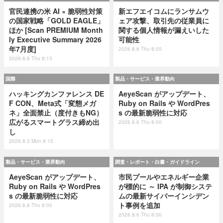
官民連携の米 AI × 脆弱性対策
新エフエイコムにランサムウ
の国家戦略「GOLD EAGLE」
ェア攻撃、取引先の従業員に
ほか [Scan PREMIUM Month
関する個人情報が漏えいした
ly Executive Summary 2026
可能性
年7月度]
2026.8.6 Thu 8:05
2026.8.6 Thu 8:15
国際
製品・サービス・業界動向
ハッキングカンファレンス DE
AeyeScan がアップデート、
F CON、Meta式「変態メガ
Ruby on Rails や WordPres
ネ」全面禁止（度付きもNG）
s の最新脆弱性に対応
広がるスマートグラス締め出
2026.8.6 Thu 8:00
し
2026.8.3 Mon 8:15
製品・サービス・業界動向
調査・レポート・白書・ガイドライン
AeyeScan がアップデート、
市民プールやエネルギー企業
Ruby on Rails や WordPres
が標的に ～ IPA が制御システ
s の最新脆弱性に対応
ムの最新サイバーインシデン
ト事例を追加
2026.8.6 Thu 8:00
2026.8.6 Thu 8:00