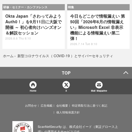
研修・セミナー・カンファレンス
特集
Okta Japan「さわってみよう
今日もどこかで情報漏えい 第
Auth0！」を9月11日に大阪で
50回「2026年6月の情報漏え
開催 ～ 初心者向けハンズオン
い」Microsoft Excel 非表示
＆解説セッション
機能による情報漏えい第二
弾！
2026.8.6 Thu 8:10
2026.7.14 Tue 8:10
新型コロナウイルス（ COVID-19 ）とサイバーセキュリティ
ホーム
›
TOP
Home
X
Mail Magazine
お問合せ
広告掲載
会社概要
特定商取引法に基づく表記
個人情報保護方針
ScanNetSecurity は、株式会社イード（東証グロース上
場）の運営するサービスです。