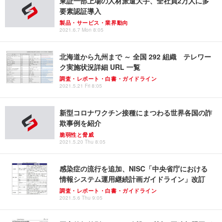
東証一部上場の人材派遣大手、全社員2万人に多
要素認証導入
製品・サービス・業界動向
2021.6.7 Mon 8:05
北海道から九州まで ～ 全国 292 組織 テレワー
ク実施状況詳細 URL 一覧
調査・レポート・白書・ガイドライン
2021.5.21 Fri 8:05
新型コロナワクチン接種にまつわる世界各国の詐
欺事例を紹介
脆弱性と脅威
2021.5.20 Thu 8:05
感染症の流行を追加、NISC「中央省庁における
情報システム運用継続計画ガイドライン」改訂
調査・レポート・白書・ガイドライン
2021.5.6 Thu 9:05