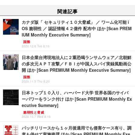
関連記事
カナダ版「 セキュリティ１０大脅威」 ／ ワーム化可能 i
OS 脆弱性 ／ 認証情報４２億件 配布中 ほか [Scan PREM
IUM Monthly Executive Summary]
国際
2020.12.8 Tue 8:10
日本企業台湾現地法人に２重恐喝ランサムウェア／北朝鮮
の多次元ＡＰＴ攻撃／ＦＢＩが中国人スパイ実録風動画公
開 ほか [Scan PREMIUM Monthly Executive Summary]
国際
2020.11.5 Thu 8:20
日本トップ１０入り、ハーバード大学 世界各国のサイバ
ーパワーをランク付け ほか [Scan PREMIUM Monthly Ex
ecutive Summary]
脆弱性と脅威
2020.10.7 Wed 8:15
パッチリリースから１ヶ月後適用でも侵害ケース有り、調
査も併せて実施推奨 ほか [Scan PREMIUM Monthly Exe