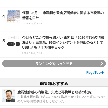
停職1ヶ月 ～ 市職員が飲食店関係者に関する市税等の
情報を口外
2026.8.6(木) 8:05
今日もどこかで情報漏えい 第51回「2026年7月の情報
漏えい」三重県、陸自インシデントを他山の石として
USB メモリ 1 万個チェック
2026.8.7(金) 8:15
ランキングをもっと見る
PageTop
編集部おすすめ
脆弱性診断の内製化、失敗と再挑戦と成功の記録
内製化支援の取り組みについて取材させて欲しいと頼んでいた
のだが毎回返事は芳しくなかった