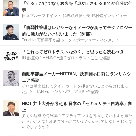
「守る」だけでなくお客を「成功」させるまでが自分の仕
事
日本プルーフポイント 代表取締役社長 野村健インタビュー
「脆弱性管理はレガシーなイメージがあってテクノロジー
的に魅力がないと思いました（阿部）」
Tenable 阿部淳平が語るエクスポージャーマネジメント
「これってゼロトラストなの？」と思ったら読むべき
ID 起点の “ HENNGE流 ” ゼロトラストここに爆誕
自動車部品メーカーNITTAN、決算開示目前にランサムウ
ェア感染
それは朝出社してタイムカードを押せないことからはじまっ
た。NITTAN vs ランサムウェア 戦い全記録
NICT 井上大介が考える 日本の「セキュリティ自給率」向
上
多くの組織で海外製のアプライアンスを導入していますが自分
たちがどんな仕組みで守られているかわかっていないんじゃな
いでしょうか？