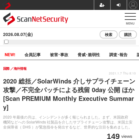
MENU
2026.08.07(金)
検索
購読
NEW!
会員記事
被害･事故
脅威･脆弱性
調査･報告
国際
海外情報
2021.1.7 Thu 8:10
2020 総括／SolarWinds 介しサプライチェーン
攻撃／不完全パッチによる残留 0day 公開 ほか
[Scan PREMIUM Monthly Executive Summar
y]
2020 年最後の月は、インシデントが多く報じられました。まず、米国政府
機関などへの SolarWinds 社製品を介したサプライチェーン攻撃は、米国土安
全保障省（ DHS ）が緊急指令を発出するなど、世界的な注目を集めました。
149
views