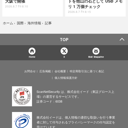
大阪で開催
トを他山の石として USB メモ
リ 1 万個チェック
2026.8.7 Fri 8:10
2026.8.7 Fri 8:15
記事
ホーム
›
国際
›
海外情報
›
TOP
Home
X
Mail Magazine
お問合せ
広告掲載
会社概要
特定商取引法に基づく表記
個人情報保護方針
ScanNetSecurity は、株式会社イード（東証グロース上
場）の運営するサービスです。
証券コード：6038
株式会社イードは、個人情報の適切な取扱いを行う事業
者に対して付与されるプライバシーマークの付与認定を
受けています。