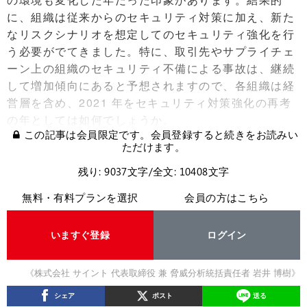
に、組織は従来からのセキュリティ対策に加え、新た
なリスクシナリオを想定してのセキュリティ強化を行
う必要がでてきました。特に、取引先やサプライチェ
ーン上の組織のセキュリティ不備による事故は、継続
して増加傾向にあると予想されますので、各組織は経
営層を含め、2021 年をセキュリティ対策強化の再考
の年としては如何でしょうか。
この記事は会員限定です。会員登録すると続きをお読みい
ただけます。
残り: 9037文字/全文: 10408文字
無料・有料プランを選択
会員の方はこちら
いますぐ登録
ログイン
《株式会社 サイント 代表取締役 兼 脅威分析統括責任者 岩井 博樹》
シェア
ポスト
送る