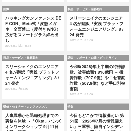
国際
製品・サービス・業界動向
ハッキングカンファレンス DE
スリーシェイクのエンジニア
F CON、Meta式「変態メガ
4 名が翻訳『実践 プラットフ
ネ」全面禁止（度付きもNG）
ォームエンジニアリング』8 /
広がるスマートグラス締め出
24 発売
し
2026.8.7 Fri 8:00
2026.8.3 Mon 8:15
製品・サービス・業界動向
調査・レポート・白書・ガイドライン
スリーシェイクのエンジニア
令和8(2026)年上半期の特殊詐
4 名が翻訳『実践 プラットフ
欺、被害総額1,816億円 ～ 投
ォームエンジニアリング』8 /
資詐欺（797.9億）やニセ警察
24 発売
詐欺（507.9億）など手口別被
害額
2026.8.7 Fri 8:00
2026.8.7 Fri 8:00
研修・セミナー・カンファレンス
特集
人事異動から退職処理までの
今日もどこかで情報漏えい 第
実務を体験 ～「Okta」ハンズ
51回「2026年7月の情報漏え
オンワークショップ 9月11日
い」三重県、陸自インシデン