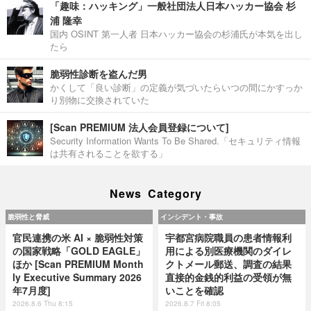
「趣味：ハッキング」一般社団法人日本ハッカー協会 杉
浦 隆幸
国内 OSINT 第一人者 日本ハッカー協会の杉浦氏が本気を出し
たら
脆弱性診断を盗んだ男
かくして「良い診断」の定義が気づいたらいつの間にかすっか
り別物に交換されていた
[Scan PREMIUM 法人会員登録について]
Security Information Wants To Be Shared.「セキュリティ情報
は共有されることを欲する」
News Category
脆弱性と脅威
インシデント・事故
官民連携の米 AI × 脆弱性対策
宇都宮病院職員の患者情報利
の国家戦略「GOLD EAGLE」
用による別医療機関のダイレ
ほか [Scan PREMIUM Month
クトメール郵送、調査の結果
ly Executive Summary 2026
直接的金銭的利益の受領が無
年7月度]
いことを確認
2026.8.6 Thu 8:15
2026.8.7 Fri 8:05