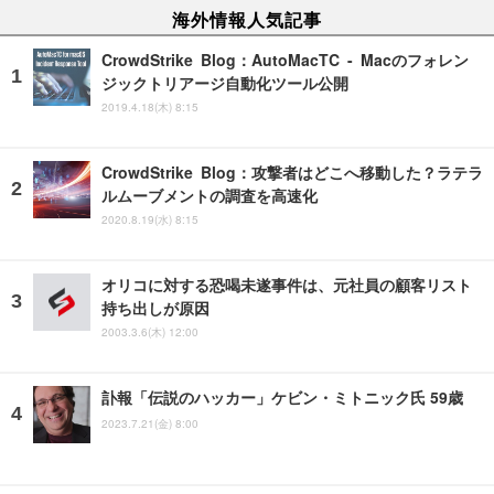
海外情報人気記事
CrowdStrike Blog：AutoMacTC - Macのフォレン
ジックトリアージ自動化ツール公開
2019.4.18(木) 8:15
CrowdStrike Blog：攻撃者はどこへ移動した？ラテラ
ルムーブメントの調査を高速化
2020.8.19(水) 8:15
オリコに対する恐喝未遂事件は、元社員の顧客リスト
持ち出しが原因
2003.3.6(木) 12:00
訃報「伝説のハッカー」ケビン・ミトニック氏 59歳
2023.7.21(金) 8:00