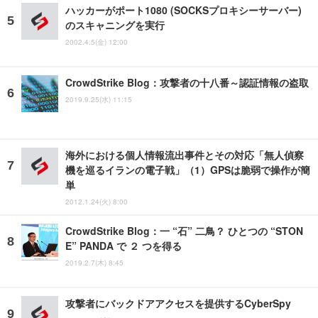
ハッカーがポート1080 (SOCKSプロキシーサーバー)
のスキャニングを実行
2002.4.5(金) 12:00
CrowdStrike Blog：攻撃者の十八番～認証情報の盗取
2019.9.25(水) 11:15
海外における個人情報流出事件とその対応「無人偵察
機を巡るイランの電子戦」（1）GPSは脆弱で操作が簡
単
2012.1.24(火) 8:00
CrowdStrike Blog：一 “石” 二鳥？ ひとつの “STON
E” PANDA で ２ つを得る
2019.2.7(木) 8:45
攻撃者にバックドアアクセスを提供するCyberSpy