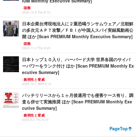
IUM Monthly Executive Summary]
国際
2020.12.8 Tue 8:10
日本企業台湾現地法人に２重恐喝ランサムウェア／北朝鮮
の多次元ＡＰＴ攻撃／ＦＢＩが中国人スパイ実録風動画公
開 ほか [Scan PREMIUM Monthly Executive Summary]
国際
2020.11.5 Thu 8:20
日本トップ１０入り、ハーバード大学 世界各国のサイバ
ーパワーをランク付け ほか [Scan PREMIUM Monthly Ex
ecutive Summary]
脆弱性と脅威
2020.10.7 Wed 8:15
パッチリリースから１ヶ月後適用でも侵害ケース有り、調
査も併せて実施推奨 ほか [Scan PREMIUM Monthly Exe
cutive Summary]
脆弱性と脅威
2020.9.3 Thu 8:10
PageTop