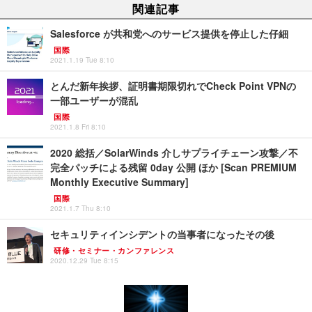
関連記事
Salesforce が共和党へのサービス提供を停止した仔細
国際
2021.1.19 Tue 8:10
とんだ新年挨拶、証明書期限切れでCheck Point VPNの
一部ユーザーが混乱
国際
2021.1.8 Fri 8:10
2020 総括／SolarWinds 介しサプライチェーン攻撃／不
完全パッチによる残留 0day 公開 ほか [Scan PREMIUM
Monthly Executive Summary]
国際
2021.1.7 Thu 8:10
セキュリティインシデントの当事者になったその後
研修・セミナー・カンファレンス
2020.12.29 Tue 8:15