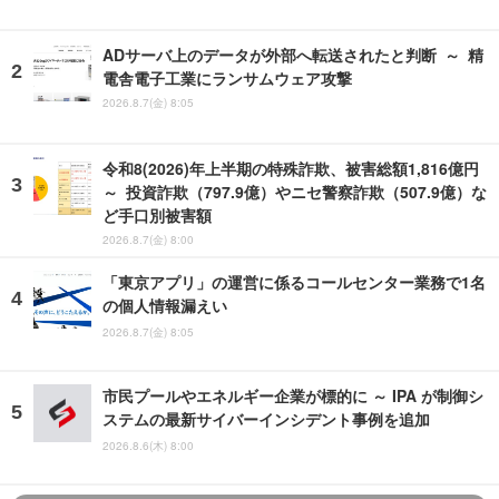
ADサーバ上のデータが外部へ転送されたと判断 ～ 精
電舎電子工業にランサムウェア攻撃
2026.8.7(金) 8:05
令和8(2026)年上半期の特殊詐欺、被害総額1,816億円
～ 投資詐欺（797.9億）やニセ警察詐欺（507.9億）な
ど手口別被害額
2026.8.7(金) 8:00
「東京アプリ」の運営に係るコールセンター業務で1名
の個人情報漏えい
2026.8.7(金) 8:05
市民プールやエネルギー企業が標的に ～ IPA が制御シ
ステムの最新サイバーインシデント事例を追加
2026.8.6(木) 8:00