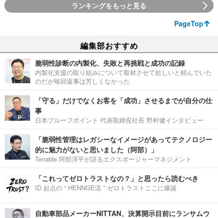
ランキングをもっと見る
PageTop
編集部おすすめ
脆弱性診断の内製化、失敗と再挑戦と成功の記録
内製化支援の取り組みについて取材させて欲しいと頼んでいた
のだが毎回返事は芳しくなかった
「守る」だけでなくお客を「成功」させるまでが自分の仕
事
日本プルーフポイント 代表取締役社長 野村健インタビュー
「脆弱性管理はレガシーなイメージがあってテクノロジー
的に魅力がないと思いました（阿部）」
Tenable 阿部淳平が語るエクスポージャーマネジメント
「これってゼロトラストなの？」と思ったら読むべき
ID 起点の “ HENNGE流 ” ゼロトラストここに爆誕
自動車部品メーカーNITTAN、決算開示目前にランサムウ