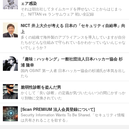
ェア感染
それは朝出社してタイムカードを押せないことからはじまっ
た。NITTAN vs ランサムウェア 戦い全記録
NICT 井上大介が考える 日本の「セキュリティ自給率」向
上
多くの組織で海外製のアプライアンスを導入していますが自分
たちがどんな仕組みで守られているかわかっていないんじゃな
いでしょうか？
「趣味：ハッキング」一般社団法人日本ハッカー協会 杉
浦 隆幸
国内 OSINT 第一人者 日本ハッカー協会の杉浦氏が本気を出し
たら
脆弱性診断を盗んだ男
かくして「良い診断」の定義が気づいたらいつの間にかすっか
り別物に交換されていた
[Scan PREMIUM 法人会員登録について]
Security Information Wants To Be Shared.「セキュリティ情報
は共有されることを欲する」