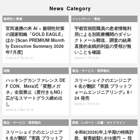
News Category
脆弱性と脅威
インシデント・事故
官民連携の米 AI × 脆弱性対策
宇都宮病院職員の患者情報利
の国家戦略「GOLD EAGLE」
用による別医療機関のダイレ
ほか [Scan PREMIUM Month
クトメール郵送、調査の結果
ly Executive Summary 2026
直接的金銭的利益の受領が無
年7月度]
いことを確認
2026.8.6 Thu 8:15
2026.8.7 Fri 8:05
国際
製品・サービス・業界動向
ハッキングカンファレンス DE
スリーシェイクのエンジニア
F CON、Meta式「変態メガ
4 名が翻訳『実践 プラットフ
ネ」全面禁止（度付きもNG）
ォームエンジニアリング』8 /
広がるスマートグラス締め出
24 発売
し
2026.8.7 Fri 8:00
2026.8.3 Mon 8:15
製品・サービス・業界動向
調査・レポート・白書・ガイドライン
スリーシェイクのエンジニア
令和8(2026)年上半期の特殊詐
4 名が翻訳『実践 プラットフ
欺、被害総額1,816億円 ～ 投