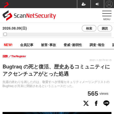
MENU
2026.08.09(日)
検索
購読
NEW!
会員記事
被害･事故
脅威･脆弱性
調査･報告
国際
TheRegister
2021.1.22 Fri 8:15
Bugtraq の死と復活、歴史あるコミュニティに
アクセンチュアがとった処遇
先週の終わりを画したのは、敬愛すべき情報セキュリティメーリングリストの
Bugtraq が月末に閉鎖されるというニュースだった。
565
views