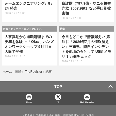
ォームエンジニアリング』8 /
資詐欺（797.9億）やニセ警察
24 発売
詐欺（507.9億）など手口別被
害額
2026.8.7 Fri 8:00
2026.8.7 Fri 8:00
研修・セミナー・カンファレンス
特集
人事異動から退職処理までの
今日もどこかで情報漏えい 第
実務を体験 ～「Okta」ハンズ
51回「2026年7月の情報漏え
オンワークショップ 9月11日
い」三重県、陸自インシデン
大阪で開催
トを他山の石として USB メモ
リ 1 万個チェック
2026.8.7 Fri 8:10
2026.8.7 Fri 8:15
記事
ホーム
›
国際
›
TheRegister
›
TOP
Home
X
Mail Magazine
お問合せ
広告掲載
会社概要
特定商取引法に基づく表記