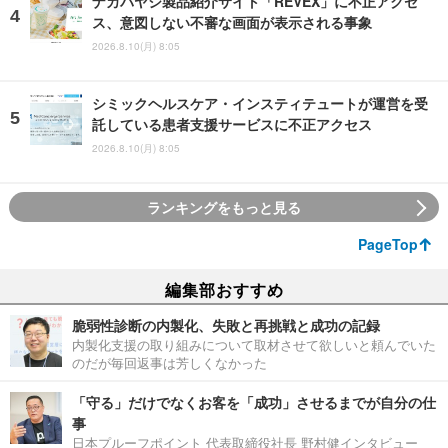
ナカバヤシ製品紹介サイト「REVEX」に不正アクセ
ス、意図しない不審な画面が表示される事象
2026.8.10(月) 8:05
シミックヘルスケア・インスティテュートが運営を受
託している患者支援サービスに不正アクセス
2026.8.10(月) 8:05
ランキングをもっと見る
PageTop
編集部おすすめ
脆弱性診断の内製化、失敗と再挑戦と成功の記録
内製化支援の取り組みについて取材させて欲しいと頼んでいた
のだが毎回返事は芳しくなかった
「守る」だけでなくお客を「成功」させるまでが自分の仕
事
日本プルーフポイント 代表取締役社長 野村健インタビュー