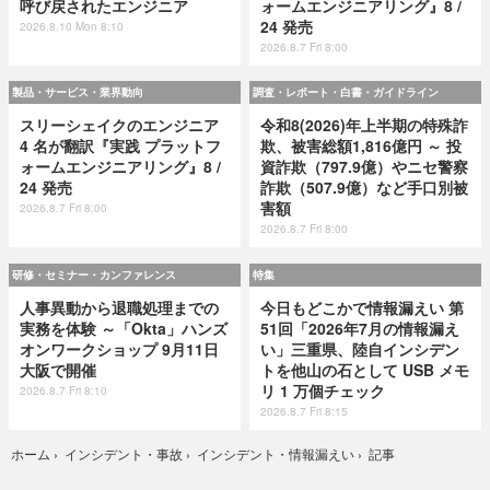
呼び戻されたエンジニア
ォームエンジニアリング』8 /
24 発売
2026.8.10 Mon 8:10
2026.8.7 Fri 8:00
製品・サービス・業界動向
調査・レポート・白書・ガイドライン
スリーシェイクのエンジニア
令和8(2026)年上半期の特殊詐
4 名が翻訳『実践 プラットフ
欺、被害総額1,816億円 ～ 投
ォームエンジニアリング』8 /
資詐欺（797.9億）やニセ警察
24 発売
詐欺（507.9億）など手口別被
害額
2026.8.7 Fri 8:00
2026.8.7 Fri 8:00
研修・セミナー・カンファレンス
特集
人事異動から退職処理までの
今日もどこかで情報漏えい 第
実務を体験 ～「Okta」ハンズ
51回「2026年7月の情報漏え
オンワークショップ 9月11日
い」三重県、陸自インシデン
大阪で開催
トを他山の石として USB メモ
リ 1 万個チェック
2026.8.7 Fri 8:10
2026.8.7 Fri 8:15
記事
ホーム
›
インシデント・事故
›
インシデント・情報漏えい
›