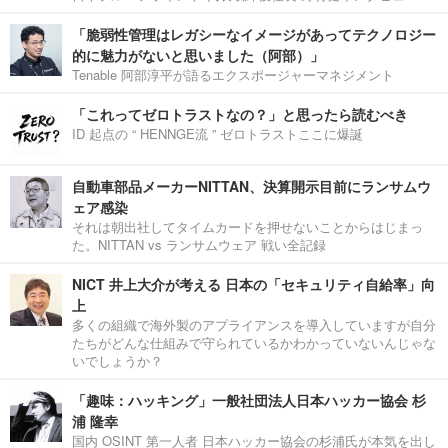
「脆弱性管理はレガシーなイメージがあってテクノロジー
的に魅力がないと思いました（阿部）」
Tenable 阿部淳平が語るエクスポージャーマネジメント
「これってゼロトラストなの？」と思ったら読むべき
ID 起点の “ HENNGE流 ” ゼロトラストここに爆誕
自動車部品メーカーNITTAN、決算開示目前にランサムウ
ェア感染
それは朝出社してタイムカードを押せないことからはじまっ
た。NITTAN vs ランサムウェア 戦い全記録
NICT 井上大介が考える 日本の「セキュリティ自給率」向
上
多くの組織で海外製のアプライアンスを導入していますが自分
たちがどんな仕組みで守られているかわかっていないんじゃな
いでしょうか？
「趣味：ハッキング」一般社団法人日本ハッカー協会 杉
浦 隆幸
国内 OSINT 第一人者 日本ハッカー協会の杉浦氏が本気を出し