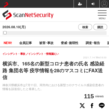
MENU
2026.08.10(月)
検索
購読
NEW!
会員記事
被害･事故
脅威･脆弱性
調査･報告
インシデント・事故
インシデント・情報漏えい
2021.7.14 Wed 8:00
横浜市、165名の新型コロナ患者の氏名 感染経
路 集団名等 疫学情報を28のマスコミにFAX送
信
神奈川県横浜市は7月11日、同市内における新型コロナウイルス感染症患者の
情報を誤送信したと発表した。
115
views