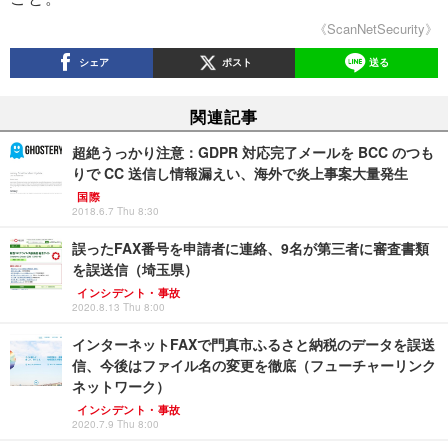
《ScanNetSecurity》
シェア
ポスト
送る
関連記事
超絶うっかり注意：GDPR 対応完了メールを BCC のつも
りで CC 送信し情報漏えい、海外で炎上事案大量発生
国際
2018.6.7 Thu 8:30
誤ったFAX番号を申請者に連絡、9名が第三者に審査書類
を誤送信（埼玉県）
インシデント・事故
2020.8.13 Thu 8:00
インターネットFAXで門真市ふるさと納税のデータを誤送
信、今後はファイル名の変更を徹底（フューチャーリンク
ネットワーク）
インシデント・事故
2020.7.9 Thu 8:00