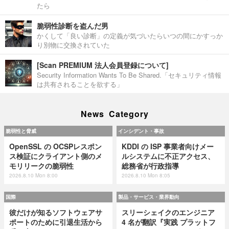
たら
脆弱性診断を盗んだ男
かくして「良い診断」の定義が気づいたらいつの間にかすっか
り別物に交換されていた
[Scan PREMIUM 法人会員登録について]
Security Information Wants To Be Shared.「セキュリティ情報
は共有されることを欲する」
News Category
脆弱性と脅威
インシデント・事故
OpenSSL の OCSPレスポン
KDDI の ISP 事業者向けメー
ス検証にクライアント側のメ
ルシステムに不正アクセス、
モリリークの脆弱性
総務省が行政指導
2026.8.10 Mon 8:00
2026.8.10 Mon 8:05
国際
製品・サービス・業界動向
彼だけが知るソフトウェアサ
スリーシェイクのエンジニア
ポートのために引退生活から
4 名が翻訳『実践 プラットフ