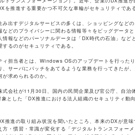
タルトランスフォーメーション）。近年、企業のDX推進が
DXを推進する重要かつ不可欠な車輪がセキュリティであ
み出すデジタルサービスの多くは、ショッピングなどの
報などのプライバシーに関わる情報等々をビッグデータと
人情報などのパーソナルデータは「DX時代の石油」など
理するのがセキュリティである。
担当者とは、Windows OSのアップデートを行った
り、サーバにパッチをあてるような業務を行ってきたが、
何が求められるのか。
式会社が11月30日、国内の民間企業及び官公庁、自治体
を対象とした「DX推進における法人組織のセキュリティ動
X推進の取り組み状況を聞いたところ、本来のDXが意味
え方・慣習・常識が変化する「デジタルトランスフォーメ