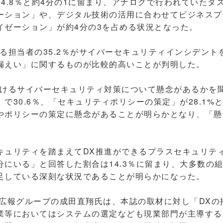
4.8％と約4分の1に留まり、アナログで行われていたタ
ーション」や、デジタル技術の活用に合わせてビジネスプ
イゼーション」が約4分の3を占める状況となった。
る担当者の35.2％がサイバーセキュリティインシデント
漏えい」に関するものが比較的高いことが判明した。
けるサイバーセキュリティ対策について懸念があるかを
で30.6％、「セキュリティポリシーの策定」が28.1%
やポリシーの策定に懸念があることが明らかとなり、「懸
ュリティを踏まえてDX推進ができるプラスセキュリテ
分にいる」と回答した割合は14.3％に留まり、大多数の
足している深刻な状況であることが明らかになった。
広報グループの成田直翔氏は、本誌の取材に対し「DXの
業等においてはシステムの選定なども現業部門が主導する