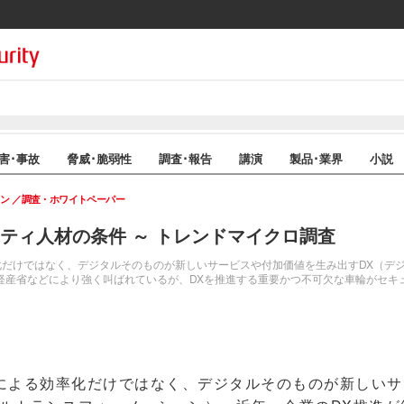
害･事故
脅威･脆弱性
調査･報告
講演
製品･業界
小説
イン
調査・ホワイトペーパー
リティ人材の条件 ～ トレンドマイクロ調査
化だけではなく、デジタルそのものが新しいサービスや付加価値を生み出すDX（デ
経産省などにより強く叫ばれているが、DXを推進する重要かつ不可欠な車輪がセキ
よる効率化だけではなく、デジタルそのものが新しいサ