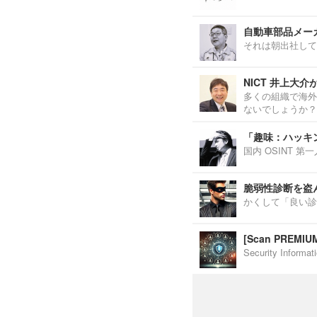
自動車部品メーカ
それは朝出社して
NICT 井上大
多くの組織で海外
ないでしょうか？
「趣味：ハッキ
国内 OSINT 
脆弱性診断を盗
かくして「良い診
[Scan PREM
Security Inf