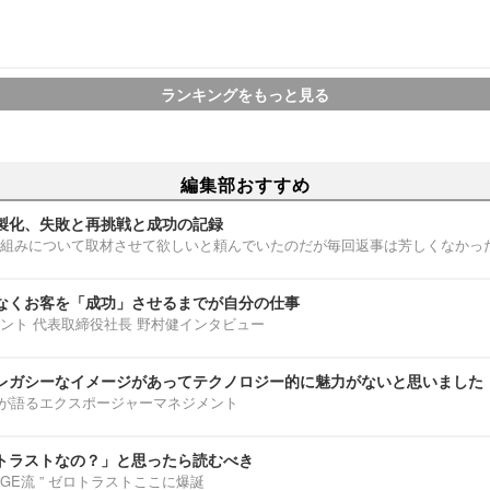
ランキングをもっと見る
編集部おすすめ
製化、失敗と再挑戦と成功の記録
組みについて取材させて欲しいと頼んでいたのだが毎回返事は芳しくなかっ
なくお客を「成功」させるまでが自分の仕事
ント 代表取締役社長 野村健インタビュー
レガシーなイメージがあってテクノロジー的に魅力がないと思いました
部淳平が語るエクスポージャーマネジメント
トラストなの？」と思ったら読むべき
ENNGE流 ” ゼロトラストここに爆誕