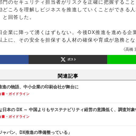
部門のセキュリティ担当者がリスクを正確に把握すること
勘どころを理解しビジネスを推進していくことができる人
」と回答した。
企業に降って湧くはずもない。今後DX推進を進める企
以上に、その安全を担保する人材の確保や育成が急務とな
《高橋 潤
ポスト
関連記事
X推進の物語、中小企業の印刷会社が舞台に
白書・ガイドライン
な日本の DX ～ 中国よりもサステナビリティ経営の意識低く、調査対
白書・ガイドライン
ジャパン、DX推進の準備整っている」