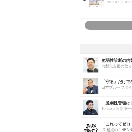
2026.8.6(木) 8:05
脆弱性診断の内
内製化支援の取り
「守る」だけで
日本プルーフポイ
「脆弱性管理は
Tenable 阿
「これってゼロ
ID 起点の “ H