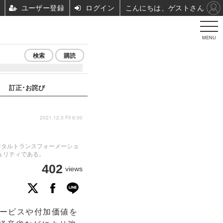
ユーザー登録
ログイン
こんにちは、ゲストさん
MENU
検索
購読
訂正･お詫び
2021.12.3 Fri 8:00
ジタルトランスフォーメーショ
ュリティである。
402
views
ービスや付加価値を