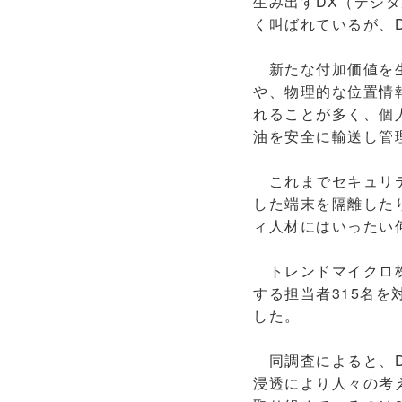
生み出すDX（デジ
く叫ばれているが、
新たな付加価値を生
や、物理的な位置情
れることが多く、個
油を安全に輸送し管
これまでセキュリティ
した端末を隔離した
ィ人材にはいったい
トレンドマイクロ株
する担当者315名
した。
同調査によると、D
浸透により人々の考