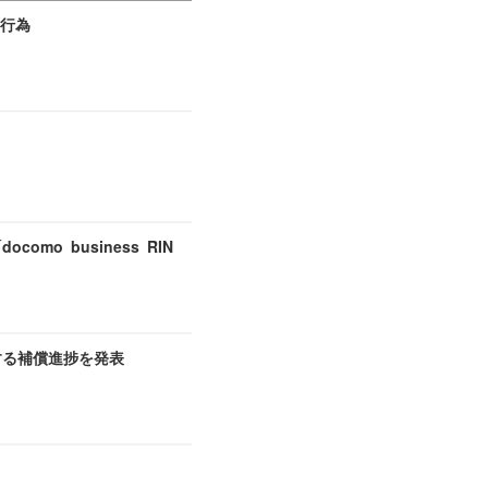
切行為
o business RIN
する補償進捗を発表