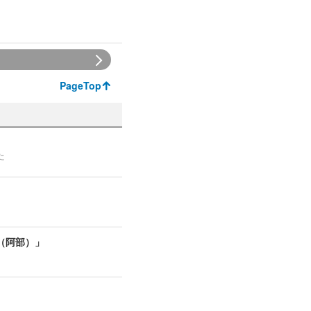
PageTop
た
（阿部）」