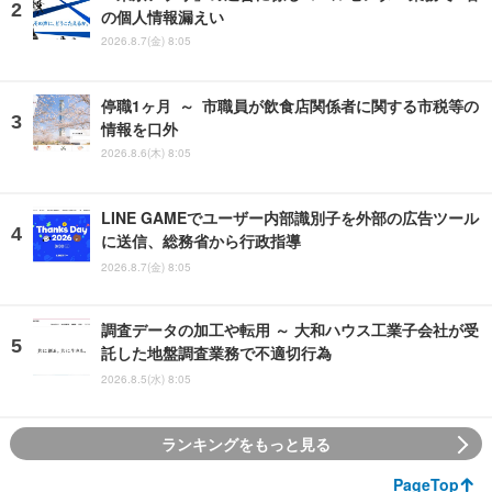
の個人情報漏えい
2026.8.7(金) 8:05
停職1ヶ月 ～ 市職員が飲食店関係者に関する市税等の
情報を口外
2026.8.6(木) 8:05
LINE GAMEでユーザー内部識別子を外部の広告ツール
に送信、総務省から行政指導
2026.8.7(金) 8:05
調査データの加工や転用 ～ 大和ハウス工業子会社が受
託した地盤調査業務で不適切行為
2026.8.5(水) 8:05
ランキングをもっと見る
PageTop