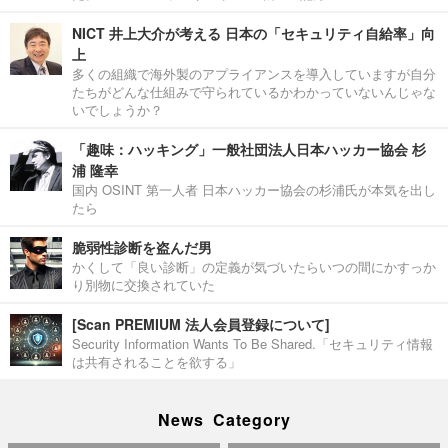
NICT 井上大介が考える 日本の「セキュリティ自給率」向
上
多くの組織で海外製のアプライアンスを導入していますが自分
たちがどんな仕組みで守られているかわかっていないんじゃな
いでしょうか？
「趣味：ハッキング」一般社団法人日本ハッカー協会 杉
浦 隆幸
国内 OSINT 第一人者 日本ハッカー協会の杉浦氏が本気を出し
たら
脆弱性診断を盗んだ男
かくして「良い診断」の定義が気づいたらいつの間にかすっか
り別物に交換されていた
[Scan PREMIUM 法人会員登録について]
Security Information Wants To Be Shared.「セキュリティ情報
は共有されることを欲する」
News Category