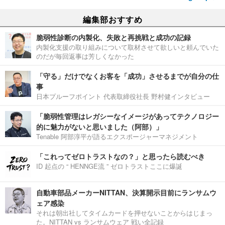
編集部おすすめ
脆弱性診断の内製化、失敗と再挑戦と成功の記録
内製化支援の取り組みについて取材させて欲しいと頼んでいた
のだが毎回返事は芳しくなかった
「守る」だけでなくお客を「成功」させるまでが自分の仕
事
日本プルーフポイント 代表取締役社長 野村健インタビュー
「脆弱性管理はレガシーなイメージがあってテクノロジー
的に魅力がないと思いました（阿部）」
Tenable 阿部淳平が語るエクスポージャーマネジメント
「これってゼロトラストなの？」と思ったら読むべき
ID 起点の “ HENNGE流 ” ゼロトラストここに爆誕
自動車部品メーカーNITTAN、決算開示目前にランサムウ
ェア感染
それは朝出社してタイムカードを押せないことからはじまっ
た。NITTAN vs ランサムウェア 戦い全記録