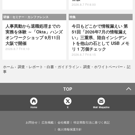
2026.8.7 Fri 8:00
研修・セミナー・カンファレンス
特集
人事異動から退職処理までの
今日もどこかで情報漏えい 第
実務を体験 ～「Okta」ハンズ
51回「2026年7月の情報漏え
オンワークショップ 9月11日
い」三重県、陸自インシデン
大阪で開催
トを他山の石として USB メモ
リ 1 万個チェック
2026.8.7 Fri 8:10
2026.8.7 Fri 8:15
記
ホーム
›
調査・レポート・白書・ガイドライン
›
調査・ホワイトペーパー
›
事
TOP
Home
X
Mail Magazine
お問合せ
広告掲載
会社概要
特定商取引法に基づく表記
個人情報保護方針