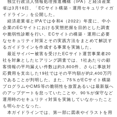
独立行政法人情報処理推進機構（IPA）と経済産業
省は3月16日、「ECサイト構築・運用セキュリティガ
イドライン」を公開した。
経済産業省とIPAでは令和4（2022）年度に、中小
企業のECサイトにおける実態把握を目的とした調査
や脆弱性診断を行い、ECサイトの構築・運用に必要
なセキュリティ対策とその実践方法をまとめて解説す
るガイドラインを作成する事業を実施した。
最近サイバー被害を受けたECサイト運営事業者20
社を対象としたヒアリング調査では、1社あたりの顧
客情報の平均漏えい件数は約3,800件、さらに事故対
応費用を支出した19社ではその平均額が約2,400万円
であることが判明した。また、75％がECサイト構築
プログラムやCMS等の脆弱性を放置あるいは最新版へ
のアップデートを怠っていたことや、90％が保守など
運用時のセキュリティ対策を実施していなかったこと
も明らかとなった。
本ガイドラインでは、第一部に図表やイラストを用