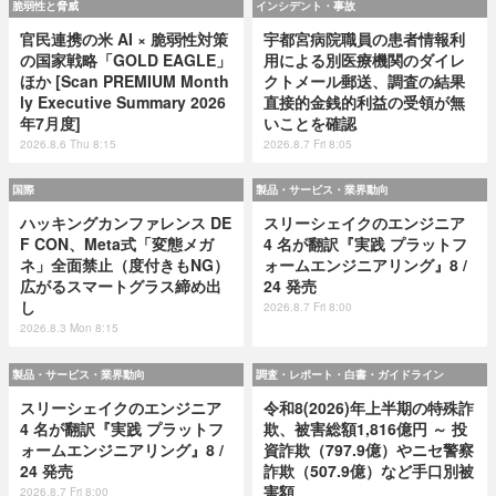
脆弱性と脅威
インシデント・事故
官民連携の米 AI × 脆弱性対策
宇都宮病院職員の患者情報利
の国家戦略「GOLD EAGLE」
用による別医療機関のダイレ
ほか [Scan PREMIUM Month
クトメール郵送、調査の結果
ly Executive Summary 2026
直接的金銭的利益の受領が無
年7月度]
いことを確認
2026.8.6 Thu 8:15
2026.8.7 Fri 8:05
国際
製品・サービス・業界動向
ハッキングカンファレンス DE
スリーシェイクのエンジニア
F CON、Meta式「変態メガ
4 名が翻訳『実践 プラットフ
ネ」全面禁止（度付きもNG）
ォームエンジニアリング』8 /
広がるスマートグラス締め出
24 発売
し
2026.8.7 Fri 8:00
2026.8.3 Mon 8:15
製品・サービス・業界動向
調査・レポート・白書・ガイドライン
スリーシェイクのエンジニア
令和8(2026)年上半期の特殊詐
4 名が翻訳『実践 プラットフ
欺、被害総額1,816億円 ～ 投
ォームエンジニアリング』8 /
資詐欺（797.9億）やニセ警察
24 発売
詐欺（507.9億）など手口別被
害額
2026.8.7 Fri 8:00