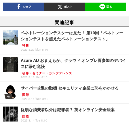
シェア
ポスト
送る
関連記事
ペネトレーションテスターは見た！ 第10回「ペネトレー
ションテストを超えたペネトレーションテスト」
特集
2023.3.20 Mon 8:10
Azure AD おまえもか、クラウド オンプレ両参加のデバイ
スに潜む危険
研修・セミナー・カンファレンス
2023.3.16 Thu 8:10
サイバー攻撃の動機 セキュリティ企業に恥をかかせる
国際
2023.3.15 Wed 8:10
従順な消費者以外は犯罪者？ 英オンライン安全法案
国際
2023.3.14 Tue 8:10