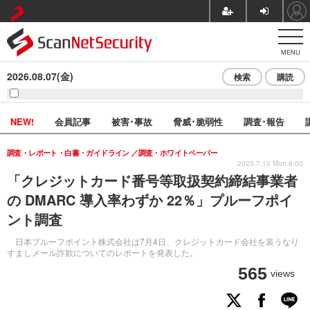
MENU
2026.08.07(金)
検索
購読
NEW!
会員記事
被害･事故
脅威･脆弱性
調査･報告
調査・レポート・白書・ガイドライン
調査・ホワイトペーパー
2023.7.10 Mon 8:00
「クレジットカード番号等取扱契約締結事業者
の DMARC 導入率わずか 22％」プルーフポイ
ント調査
日本プルーフポイント株式会社は7月4日、クレジットカード会社を装うなり
すましメール詐欺についてのレポートを発表した。
565
views