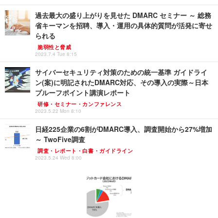
過去最大の盛り上がりを見せた DMARC セミナー ～ 総務
省キーマンを招聘、導入・運用の具体的質問が活発に寄せ
られる
脆弱性と脅威
2023.7.4 Tue 8:15
サイバーセキュリティ対策のための統一基準 ガイドライ
ン(案)に明記されたDMARC対応、その導入の実際～日本
プルーフポイント講演レポート
研修・セミナー・カンファレンス
2023.5.22 Mon 8:10
日経225企業の6割がDMARC導入、調査開始から27%増加
～ TwoFive調査
調査・レポート・白書・ガイドライン
2023.5.24 Wed 8:00