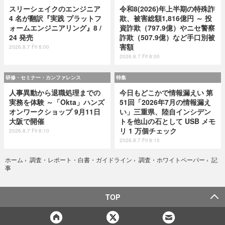
スリーシェイクのエンジニア
令和8(2026)年上半期の特殊詐
4 名が翻訳『実践 プラットフ
欺、被害総額1,816億円 ～ 投
ォームエンジニアリング』8 /
資詐欺（797.9億）やニセ警察
24 発売
詐欺（507.9億）など手口別被
害額
2026.8.7 Fri 8:00
2026.8.7 Fri 8:00
研修・セミナー・カンファレンス
特集
人事異動から退職処理までの
今日もどこかで情報漏えい 第
実務を体験 ～「Okta」ハンズ
51回「2026年7月の情報漏え
オンワークショップ 9月11日
い」三重県、陸自インシデン
大阪で開催
トを他山の石として USB メモ
リ 1 万個チェック
2026.8.7 Fri 8:10
2026.8.7 Fri 8:15
記
ホーム
›
調査・レポート・白書・ガイドライン
›
調査・ホワイトペーパー
›
事
TOP