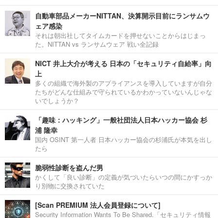
自動車部品メーカーNITTAN、決算開示目前にランサムウ
ェア感染
それは朝出社してタイムカードを押せないことからはじまっ
た。NITTAN vs ランサムウェア 戦い全記録
NICT 井上大介が考える 日本の「セキュリティ自給率」向
上
多くの組織で海外製のアプライアンスを導入していますが自分
たちがどんな仕組みで守られているかわかっていないんじゃな
いでしょうか？
「趣味：ハッキング」一般社団法人日本ハッカー協会 杉
浦 隆幸
国内 OSINT 第一人者 日本ハッカー協会の杉浦氏が本気を出し
たら
脆弱性診断を盗んだ男
かくして「良い診断」の定義が気づいたらいつの間にかすっか
り別物に交換されていた
[Scan PREMIUM 法人会員登録について]
Security Information Wants To Be Shared.「セキュリティ情報