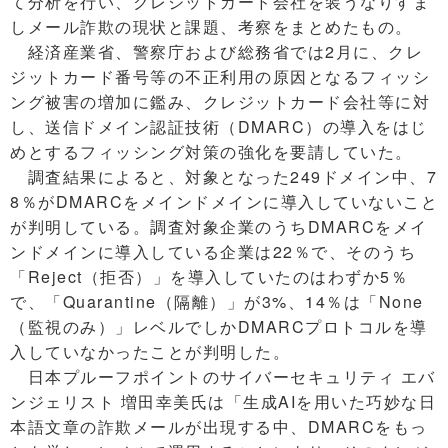
て分析を行い、クレジットカード会社を装うなりすま
しメール詐欺の現状と課題、考察をまとめたもの。
経済産業省、警察庁および総務省では2月に、クレ
ジットカード番号等の不正利用の原因となるフィッシ
ング被害の増加に鑑み、クレジットカード会社等に対
し、送信ドメイン認証技術（DMARC）の導入をはじ
めとするフィッシング対策の強化を要請していた。
調査結果によると、対象となった249ドメイン中、7
8％がDMARCをメインドメインに導入していないこと
が判明している。調査対象企業のうちDMARCをメイ
ンドメインに導入している企業は22％で、そのうち
「Reject（拒否）」を導入していたのはわずか5％
で、「Quarantine（隔離）」が3%、14％は「None
（監視のみ）」レベルでしかDMARCプロトコルを導
入していなかったことが判明した。
日本プルーフポイントのサイバーセキュリティ エバ
ンジェリスト 増田幸美氏は「生成AIを用いた巧妙な日
本語文章の詐欺メールが出現する中、DMARCをもっ