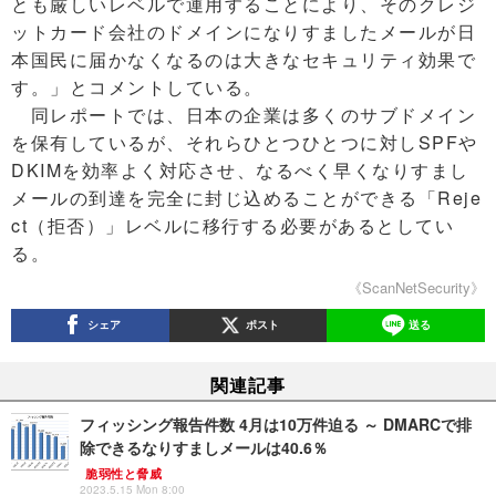
とも厳しいレベルで運用することにより、そのクレジ
ットカード会社のドメインになりすましたメールが日
本国民に届かなくなるのは大きなセキュリティ効果で
す。」とコメントしている。
同レポートでは、日本の企業は多くのサブドメイン
を保有しているが、それらひとつひとつに対しSPFや
DKIMを効率よく対応させ、なるべく早くなりすまし
メールの到達を完全に封じ込めることができる「Reje
ct（拒否）」レベルに移行する必要があるとしてい
る。
《ScanNetSecurity》
シェア
ポスト
送る
関連記事
フィッシング報告件数 4月は10万件迫る ～ DMARCで排
除できるなりすましメールは40.6％
脆弱性と脅威
2023.5.15 Mon 8:00