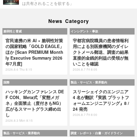
は共有されることを欲する」
News Category
脆弱性と脅威
インシデント・事故
官民連携の米 AI × 脆弱性対策
宇都宮病院職員の患者情報利
の国家戦略「GOLD EAGLE」
用による別医療機関のダイレ
ほか [Scan PREMIUM Month
クトメール郵送、調査の結果
ly Executive Summary 2026
直接的金銭的利益の受領が無
年7月度]
いことを確認
2026.8.6 Thu 8:15
2026.8.7 Fri 8:05
国際
製品・サービス・業界動向
ハッキングカンファレンス DE
スリーシェイクのエンジニア
F CON、Meta式「変態メガ
4 名が翻訳『実践 プラットフ
ネ」全面禁止（度付きもNG）
ォームエンジニアリング』8 /
広がるスマートグラス締め出
24 発売
し
2026.8.7 Fri 8:00
2026.8.3 Mon 8:15
製品・サービス・業界動向
調査・レポート・白書・ガイドライン