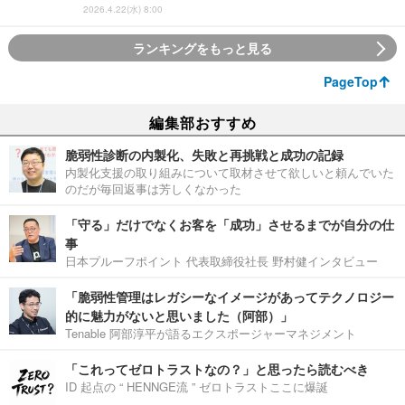
2026.4.22(水) 8:00
ランキングをもっと見る
PageTop
編集部おすすめ
脆弱性診断の内製化、失敗と再挑戦と成功の記録
内製化支援の取り組みについて取材させて欲しいと頼んでいた
のだが毎回返事は芳しくなかった
「守る」だけでなくお客を「成功」させるまでが自分の仕
事
日本プルーフポイント 代表取締役社長 野村健インタビュー
「脆弱性管理はレガシーなイメージがあってテクノロジー
的に魅力がないと思いました（阿部）」
Tenable 阿部淳平が語るエクスポージャーマネジメント
「これってゼロトラストなの？」と思ったら読むべき
ID 起点の “ HENNGE流 ” ゼロトラストここに爆誕