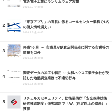
電舎電子工業にランサムウェア攻撃
2026.8.7(金) 8:05
「東京アプリ」の運営に係るコールセンター業務で1名
の個人情報漏えい
2026.8.7(金) 8:05
停職1ヶ月 ～ 市職員が飲食店関係者に関する市税等の
情報を口外
2026.8.6(木) 8:05
調査データの加工や転用 ～ 大和ハウス工業子会社が受
託した地盤調査業務で不適切行為
2026.8.5(水) 8:05
リチェルカセキュリティ、防衛装備庁「安全保障技術
研究推進制度」研究課題で「AA（想定以上の成果）」
獲得