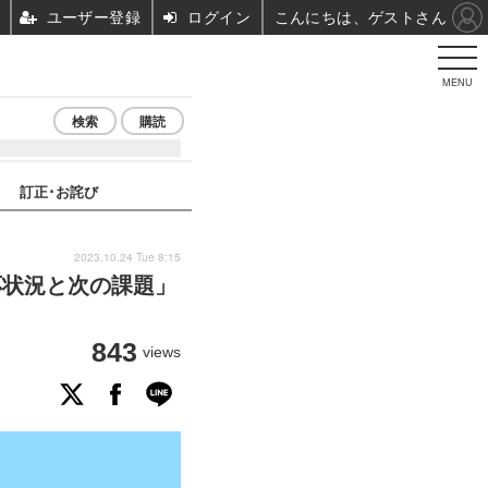
ユーザー登録
ログイン
こんにちは、ゲストさん
MENU
検索
購読
訂正･お詫び
2023.10.24 Tue 8:15
C対応状況と次の課題」
843
views