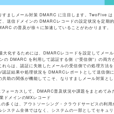
ましメール対策 DMARC に注目します。TwoFive 
て、送信ドメインの DMARCレコードの設定状況を定期
MARC の普及が徐々に加速していることがわかります。
果
最大化するためには、DMARCレコードを設定してメール
ンの DMARC を利用して認証する側（“受信側”）の両方が
これらは、認証に失敗したメールの受信側での処理方法を
が認証結果や処理状況を DMARCレポートとして送信側
の共助の関係が機能してこそ、なりすましメール対策とし
にフォーカスして、DMARC普及状況や課題をまとめてみ
25企業ドメインのMXレコード
ムの多くは、アウトソーシング・クラウドサービスの利用
ルシステム全体ではなく、システムの一部としてセキュリ