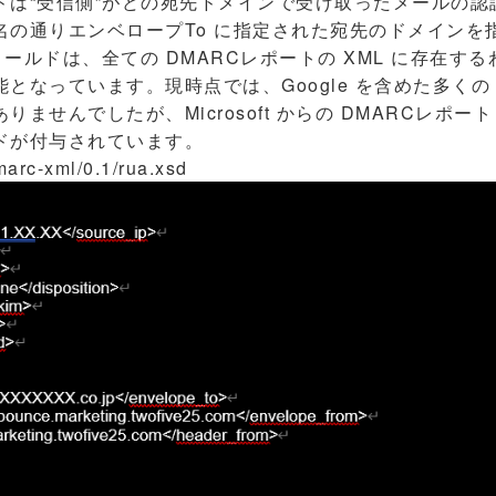
ドは“受信側”がどの宛先ドメインで受け取ったメールの認
名の通りエンベロープTo に指定された宛先のドメインを
o”フィールドは、全ての DMARCレポートの XML に存在
となっています。現時点では、Google を含めた多くの 
ませんでしたが、Microsoft からの DMARCレポート（
ドが付与されています。
marc-xml/0.1/rua.xsd