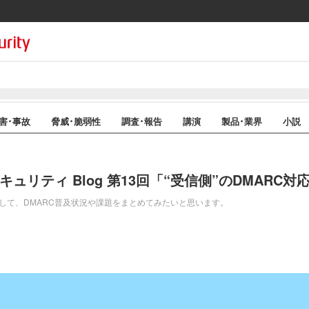
害･事故
脅威･脆弱性
調査･報告
講演
製品･業界
小説
ルセキュリティ Blog 第13回「“受信側”のDMAR
スして、DMARC普及状況や課題をまとめてみたいと思います。