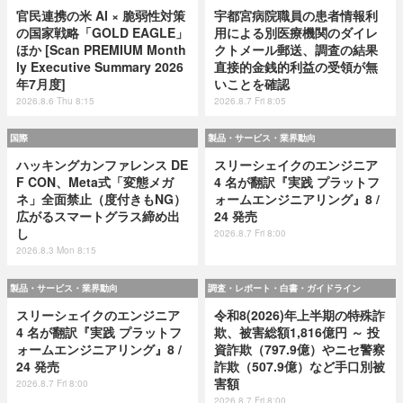
官民連携の米 AI × 脆弱性対策
宇都宮病院職員の患者情報利
の国家戦略「GOLD EAGLE」
用による別医療機関のダイレ
ほか [Scan PREMIUM Month
クトメール郵送、調査の結果
ly Executive Summary 2026
直接的金銭的利益の受領が無
年7月度]
いことを確認
2026.8.6 Thu 8:15
2026.8.7 Fri 8:05
国際
製品・サービス・業界動向
ハッキングカンファレンス DE
スリーシェイクのエンジニア
F CON、Meta式「変態メガ
4 名が翻訳『実践 プラットフ
ネ」全面禁止（度付きもNG）
ォームエンジニアリング』8 /
広がるスマートグラス締め出
24 発売
し
2026.8.7 Fri 8:00
2026.8.3 Mon 8:15
製品・サービス・業界動向
調査・レポート・白書・ガイドライン
スリーシェイクのエンジニア
令和8(2026)年上半期の特殊詐
4 名が翻訳『実践 プラットフ
欺、被害総額1,816億円 ～ 投
ォームエンジニアリング』8 /
資詐欺（797.9億）やニセ警察
24 発売
詐欺（507.9億）など手口別被
害額
2026.8.7 Fri 8:00
2026.8.7 Fri 8:00