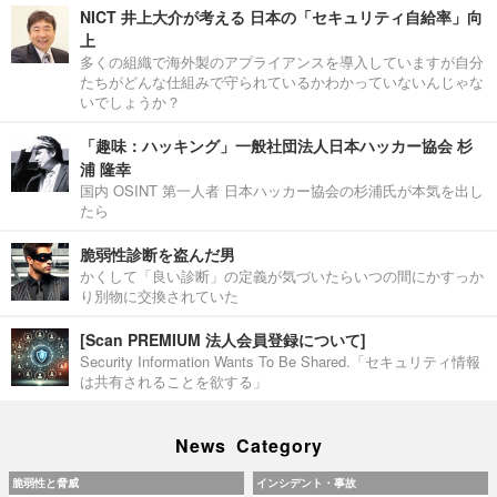
NICT 井上大介が考える 日本の「セキュリティ自給率」向
上
多くの組織で海外製のアプライアンスを導入していますが自分
たちがどんな仕組みで守られているかわかっていないんじゃな
いでしょうか？
「趣味：ハッキング」一般社団法人日本ハッカー協会 杉
浦 隆幸
国内 OSINT 第一人者 日本ハッカー協会の杉浦氏が本気を出し
たら
脆弱性診断を盗んだ男
かくして「良い診断」の定義が気づいたらいつの間にかすっか
り別物に交換されていた
[Scan PREMIUM 法人会員登録について]
Security Information Wants To Be Shared.「セキュリティ情報
は共有されることを欲する」
News Category
脆弱性と脅威
インシデント・事故