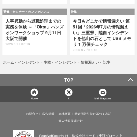
研修・セミナー・カンファレンス
特集
人事異動から退職処理までの
今日もどこかで情報漏えい 第
実務を体験 ～「Okta」ハンズ
51回「2026年7月の情報漏え
オンワークショップ 9月11日
い」三重県、陸自インシデン
大阪で開催
トを他山の石として USB メモ
リ 1 万個チェック
2026.8.7 Fri 8:10
2026.8.7 Fri 8:15
記事
ホーム
›
インシデント・事故
›
インシデント・情報漏えい
›
TOP
Home
X
Mail Magazine
お問合せ
広告掲載
会社概要
特定商取引法に基づく表記
個人情報保護方針
ScanNetSecurity は、株式会社イード（東証グロース上