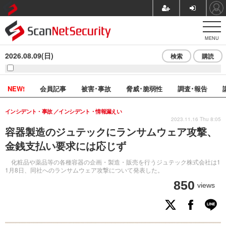
MENU
2026.08.09(日)
検索
購読
NEW!
会員記事
被害･事故
脅威･脆弱性
調査･報告
インシデント・事故
インシデント・情報漏えい
2023.11.16 Thu 8:05
容器製造のジュテックにランサムウェア攻撃、
金銭支払い要求には応じず
化粧品や薬品等の各種容器の企画・製造・販売を行うジュテック株式会社は1
1月8日、同社へのランサムウェア攻撃について発表した。
850
views