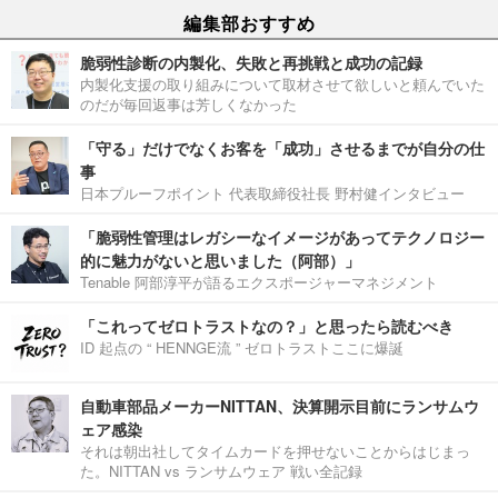
編集部おすすめ
脆弱性診断の内製化、失敗と再挑戦と成功の記録
内製化支援の取り組みについて取材させて欲しいと頼んでいた
のだが毎回返事は芳しくなかった
「守る」だけでなくお客を「成功」させるまでが自分の仕
事
日本プルーフポイント 代表取締役社長 野村健インタビュー
「脆弱性管理はレガシーなイメージがあってテクノロジー
的に魅力がないと思いました（阿部）」
Tenable 阿部淳平が語るエクスポージャーマネジメント
「これってゼロトラストなの？」と思ったら読むべき
ID 起点の “ HENNGE流 ” ゼロトラストここに爆誕
自動車部品メーカーNITTAN、決算開示目前にランサムウ
ェア感染
それは朝出社してタイムカードを押せないことからはじまっ
た。NITTAN vs ランサムウェア 戦い全記録