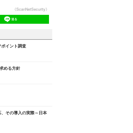
《ScanNetSecurity》
送る
フポイント調査
入求める方針
対応、その導入の実際～日本