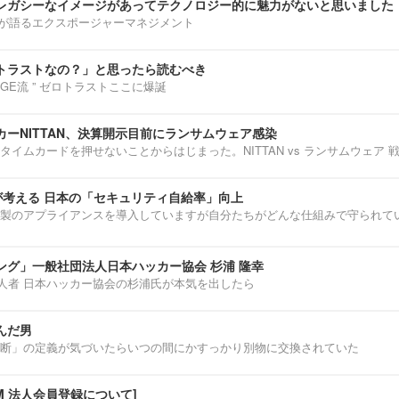
レガシーなイメージがあってテクノロジー的に魅力がないと思いました
部淳平が語るエクスポージャーマネジメント
トラストなの？」と思ったら読むべき
ENNGE流 ” ゼロトラストここに爆誕
ーNITTAN、決算開示目前にランサムウェア感染
タイムカードを押せないことからはじまった。NITTAN vs ランサムウェア 
介が考える 日本の「セキュリティ自給率」向上
製のアプライアンスを導入していますが自分たちがどんな仕組みで守られて
ング」一般社団法人日本ハッカー協会 杉浦 隆幸
第一人者 日本ハッカー協会の杉浦氏が本気を出したら
んだ男
断」の定義が気づいたらいつの間にかすっかり別物に交換されていた
IUM 法人会員登録について]