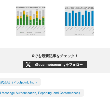
Xでも最新記事をチェック！
@scannetsecurityをフォロー
Proofpoint, Inc.）
essage Authentication, Reporting, and Conformance）