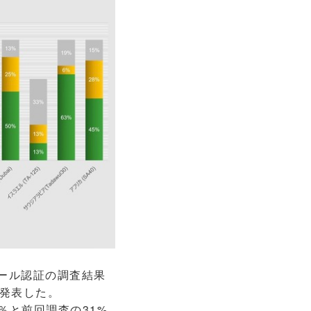
ール認証の調査結果
発表した。
％と前回調査の31%