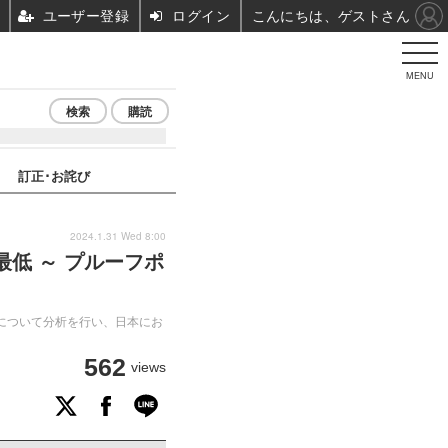
ユーザー登録
ログイン
こんにちは、ゲストさん
MENU
検索
購読
訂正･お詫び
2024.1.31 Wed 8:00
最低 ～ プルーフポ
について分析を行い、日本にお
562
views