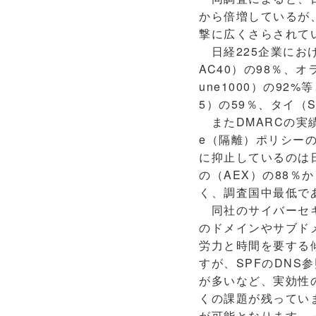
から倍増しているが
撃に広くさらされて
日経225企業におけ
AC40）の98％、オ
une1000）の9
5）の59％、タイ（
またDMARCの実績が
e（隔離）ポリシー
に抑止しているのは日
の（AEX）の88％
く、調査国中最低で
同社のサイバーセキ
のドメインやサブド
労力と時間を要する傾
すが、SPFのDNS
が多いなど、実効性のあ
くの課題が残ってい
が可能となります。