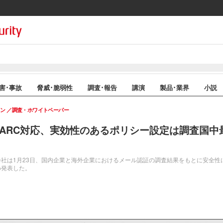
害･事故
脅威･脆弱性
調査･報告
講演
製品･業界
小説
イン
調査・ホワイトペーパー
MARC対応、実効性のあるポリシー設定は調査国中
社は1月23日、国内企業と海外企業におけるメール認証の調査結果をもとに安全性
め発表した。