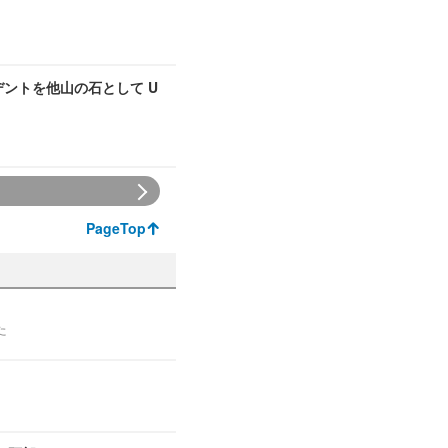
デントを他山の石として U
PageTop
た