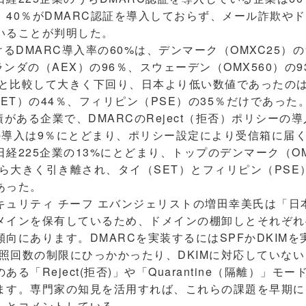
、40％がDMARC認証を導入しておらず、メール詐欺や
いることが判明した。
るDMARC導入率の60%は、デンマーク（OMXC25）の
ランダの（AEX）の96％、スウェーデン（OMX560）の9
2%等と比較して大きく下回り、日本より低い数値であったのは
SET）の44％、フィリピン（PSE）の35％だけであった
ある企業で、DMARCのReject（拒否）ポリシーの導入は4
の導入は9％にとどまり、ポリシー設定により受信箱に届
経225企業の13%にとどまり、トップのデンマーク（OM
から大きく引き離され、タイ（SET）とフィリピン（PSE
あった。
ュリティ チーフ エバンジェリストの増田幸美氏は「日
メインを保有しているため、ドメインの棚卸しとそれぞれへ
向にあります。DMARCを実装するにはSPFかDKIM
参照回数の制限にひっかかったり、DKIMに対応していな
る「Reject(拒否)」や「Quarantine（隔離）」モ
ます。専門家の知見を活用すれば、これらの課題を早期に
」とコメントしている。