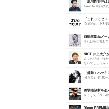
「脆弱性管理は
Tenable 阿
「これってゼロ
ID 起点の “ H
自動車部品メーカ
それは朝出社して
NICT 井上大
多くの組織で海外
ないでしょうか？
「趣味：ハッキ
国内 OSINT 
脆弱性診断を盗
かくして「良い診
[Scan PREM