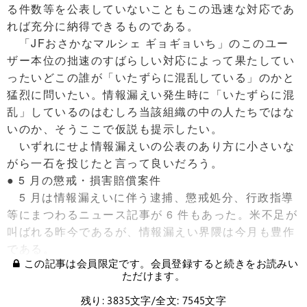
る件数等を公表していないこともこの迅速な対応であ
れば充分に納得できるものである。
「JFおさかなマルシェ ギョギョいち」のこのユー
ザー本位の拙速のすばらしい対応によって果たしてい
ったいどこの誰が「いたずらに混乱している」のかと
猛烈に問いたい。情報漏えい発生時に「いたずらに混
乱」しているのはむしろ当該組織の中の人たちではな
いのか、そうここで仮説も提示したい。
いずれにせよ情報漏えいの公表のあり方に小さいな
がら一石を投じたと言って良いだろう。
● 5 月の懲戒・損害賠償案件
5 月は情報漏えいに伴う逮捕、懲戒処分、行政指導
等にまつわるニュース記事が 6 件もあった。米不足が
叫ばれる昨今であるが、情報漏えい界隈は今月も豊作
である。
この記事は会員限定です。会員登録すると続きをお読みい
ただけます。
残り: 3835文字/全文: 7545文字