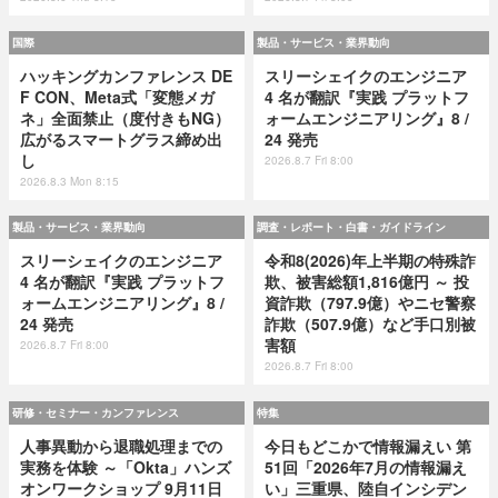
国際
製品・サービス・業界動向
ハッキングカンファレンス DE
スリーシェイクのエンジニア
F CON、Meta式「変態メガ
4 名が翻訳『実践 プラットフ
ネ」全面禁止（度付きもNG）
ォームエンジニアリング』8 /
広がるスマートグラス締め出
24 発売
し
2026.8.7 Fri 8:00
2026.8.3 Mon 8:15
製品・サービス・業界動向
調査・レポート・白書・ガイドライン
スリーシェイクのエンジニア
令和8(2026)年上半期の特殊詐
4 名が翻訳『実践 プラットフ
欺、被害総額1,816億円 ～ 投
ォームエンジニアリング』8 /
資詐欺（797.9億）やニセ警察
24 発売
詐欺（507.9億）など手口別被
害額
2026.8.7 Fri 8:00
2026.8.7 Fri 8:00
研修・セミナー・カンファレンス
特集
人事異動から退職処理までの
今日もどこかで情報漏えい 第
実務を体験 ～「Okta」ハンズ
51回「2026年7月の情報漏え
オンワークショップ 9月11日
い」三重県、陸自インシデン