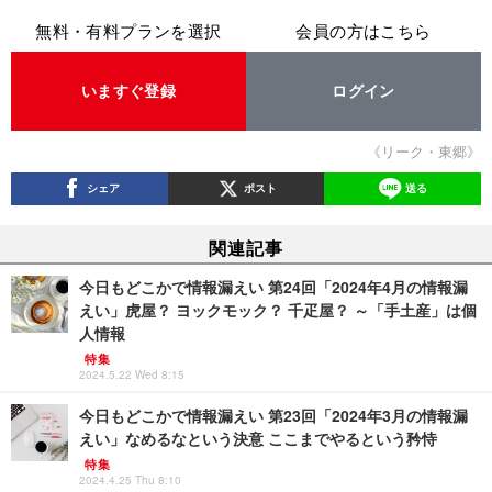
無料・有料プランを選択
会員の方はこちら
いますぐ登録
ログイン
《リーク・東郷》
シェア
ポスト
送る
関連記事
今日もどこかで情報漏えい 第24回「2024年4月の情報漏
えい」虎屋？ ヨックモック？ 千疋屋？ ～「手土産」は個
人情報
特集
2024.5.22 Wed 8:15
今日もどこかで情報漏えい 第23回「2024年3月の情報漏
えい」なめるなという決意 ここまでやるという矜恃
特集
2024.4.25 Thu 8:10