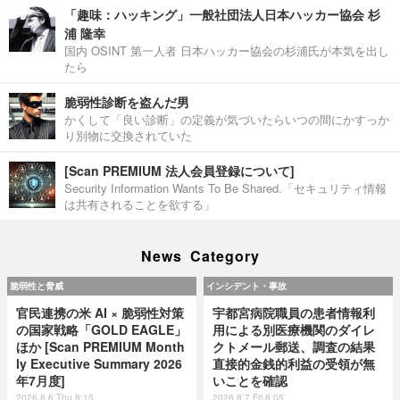
「趣味：ハッキング」一般社団法人日本ハッカー協会 杉
浦 隆幸
国内 OSINT 第一人者 日本ハッカー協会の杉浦氏が本気を出し
たら
脆弱性診断を盗んだ男
かくして「良い診断」の定義が気づいたらいつの間にかすっか
り別物に交換されていた
[Scan PREMIUM 法人会員登録について]
Security Information Wants To Be Shared.「セキュリティ情報
は共有されることを欲する」
News Category
脆弱性と脅威
インシデント・事故
官民連携の米 AI × 脆弱性対策
宇都宮病院職員の患者情報利
の国家戦略「GOLD EAGLE」
用による別医療機関のダイレ
ほか [Scan PREMIUM Month
クトメール郵送、調査の結果
ly Executive Summary 2026
直接的金銭的利益の受領が無
年7月度]
いことを確認
2026.8.6 Thu 8:15
2026.8.7 Fri 8:05