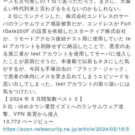
ースも文句無しの 1 位であっただろう。まさに、大漏
えい時代到来と言わざるをえないのかもしれない。
2 位にランクインした、株式会社エンドレスのサー
バのランサムウェア感染被害だが、エンドレスが Fort
iGate200F の設置を依頼したスターティア株式会社
が、リモートアクセス接続テスト用に使用していた te
st アカウントを削除せずに納品したことで、悪意のあ
る第三者が test アカウントを使用してサーバに侵入し
たことが原因だそうだ。本連載で以前もネタにした気
がするが、今回も手塚治虫の「ブラック・ジャック」
で患者の体内にメスを置き忘れてしまうエピソードを
思い出してしまった。test アカウントの取り扱いには
気をつけたい。
【 2024 年 5 月閲覧数ベスト 3 】
3 位：ゆめタウン運営イズミへのランサムウェア攻
撃、VPN 装置から侵入
13,772 ページビュー
https://scan.netsecurity.ne.jp/article/2024/05/16/5