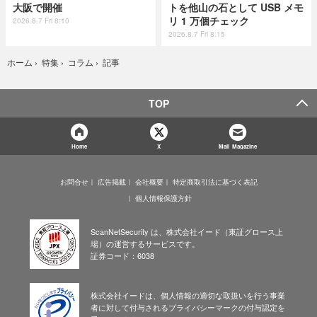
大阪で開催
トを他山の石として USB メモ
リ 1 万個チェック
2026.8.7 Fri 8:10
2026.8.7 Fri 8:15
記事
ホーム
›
特集
›
コラム
›
TOP
Home
X
Mail Magazine
お問合せ
広告掲載
会社概要
特定商取引法に基づく表記
個人情報保護方針
ScanNetSecurity は、株式会社イード（東証グロース上
場）の運営するサービスです。
証券コード：6038
株式会社イードは、個人情報の適切な取扱いを行う事業
者に対して付与されるプライバシーマークの付与認定を