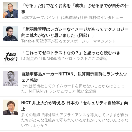
「守る」だけでなくお客を「成功」させるまでが自分の仕
事
日本プルーフポイント 代表取締役社長 野村健インタビュー
「脆弱性管理はレガシーなイメージがあってテクノロジー
的に魅力がないと思いました（阿部）」
Tenable 阿部淳平が語るエクスポージャーマネジメント
「これってゼロトラストなの？」と思ったら読むべき
ID 起点の “ HENNGE流 ” ゼロトラストここに爆誕
自動車部品メーカーNITTAN、決算開示目前にランサムウ
ェア感染
それは朝出社してタイムカードを押せないことからはじまっ
た。NITTAN vs ランサムウェア 戦い全記録
NICT 井上大介が考える 日本の「セキュリティ自給率」向
上
多くの組織で海外製のアプライアンスを導入していますが自分
たちがどんな仕組みで守られているかわかっていないんじゃな
いでしょうか？