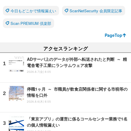
今日もどこかで情報漏えい
ScanNetSecurity 会員限定記事
Scan PREMIUM 倶楽部
PageTop
アクセスランキング
ADサーバ上のデータが外部へ転送されたと判断 ～ 精
電舎電子工業にランサムウェア攻撃
2026.8.7(金) 8:05
停職1ヶ月 ～ 市職員が飲食店関係者に関する市税等の
情報を口外
2026.8.6(木) 8:05
「東京アプリ」の運営に係るコールセンター業務で1名
の個人情報漏えい