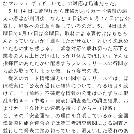
なマルシェ ギョギョいち」の対応は迅速だった。
5 月 14 日に警視庁から連絡がありカード情報の漏
えい懸念が判明後、なんと 3 日後の 5 月 17 日には公
表し、顧客への注意を促しているのだ。5月14日は火
曜日で5月17日は金曜日。取材による裏付けはもちろ
んとっていないが「週をまたがせない」という決意め
いたものすら感じる。「緊急対応で疲れ切った部下と
業者の人も土日だけはしっかり休んでほしい」そんな
指揮官のあたたかい配慮すらプレスリリースの行間か
ら読み取ってしまった俺、もう妄想の域。
従来のカード情報漏えいに関するリリースでは、ほ
ぼ確実に「公表が遅れた経緯について」なる項目を設
けて、「（前略）不確定な情報の公開はいたずらに混
乱を招き～（中略）～発表は調査会社の調査結果、お
よびカード会社との連携を待ってから～（後略）」
と、その「安全運転」の理由を弁明しているが、全国
漁業協同組合連合会では第三者調査機関による調査と
並行して発表に踏み切っている。漏えいした恐れのあ