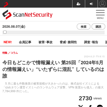
MENU
2026.08.07(金)
検索
購読
NEW!
会員記事
被害･事故
脅威･脆弱性
調査･報告
特集
コラム
2024.6.21 Fri 8:15
今日もどこかで情報漏えい 第25回「2024年5月
の情報漏えい」“いたずらに混乱” しているのは
誰
5 月に最も件数換算の被害規模が大きかったのは、株式会社イズミによる
「ゆめタウン運営イズミへのランサムウェア攻撃、VPN 装置から侵入」の最大
7,784,999 件だった。
2730
views