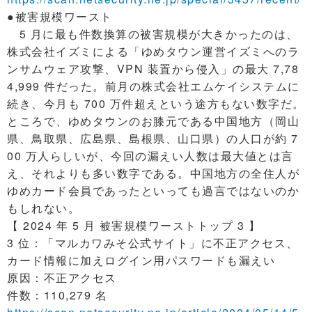
●被害規模ワースト
5 月に最も件数換算の被害規模が大きかったのは、
株式会社イズミによる「ゆめタウン運営イズミへのラ
ンサムウェア攻撃、VPN 装置から侵入」の最大 7,78
4,999 件だった。前月の株式会社エムケイシステムに
続き、今月も 700 万件超えという途方もない数字だ。
ところで、ゆめタウンのお膝元である中国地方（岡山
県、鳥取県、広島県、島根県、山口県）の人口が約 7
00 万人らしいが、今回の漏えい人数は最大値とは言
え、それよりも多い数字である。中国地方の全住人が
ゆめカード会員であったといっても過言ではないのか
もしれない。
【 2024 年 5 月 被害規模ワーストトップ 3 】
3 位：「マルカワみそ公式サイト」に不正アクセス、
カード情報に加えログイン用パスワードも漏えい
原因：不正アクセス
件数：110,279 名