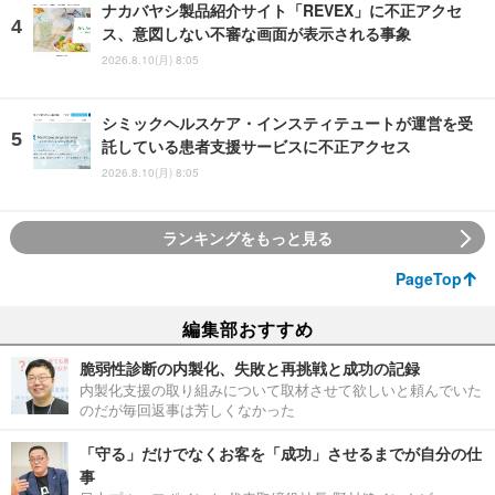
ナカバヤシ製品紹介サイト「REVEX」に不正アクセ
ス、意図しない不審な画面が表示される事象
2026.8.10(月) 8:05
シミックヘルスケア・インスティテュートが運営を受
託している患者支援サービスに不正アクセス
2026.8.10(月) 8:05
ランキングをもっと見る
PageTop
編集部おすすめ
脆弱性診断の内製化、失敗と再挑戦と成功の記録
内製化支援の取り組みについて取材させて欲しいと頼んでいた
のだが毎回返事は芳しくなかった
「守る」だけでなくお客を「成功」させるまでが自分の仕
事