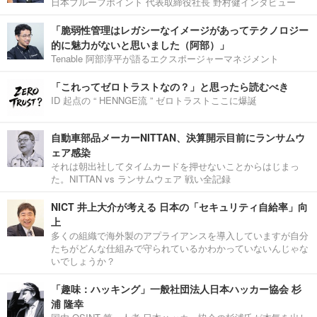
日本プルーフポイント 代表取締役社長 野村健インタビュー
「脆弱性管理はレガシーなイメージがあってテクノロジー
的に魅力がないと思いました（阿部）」
Tenable 阿部淳平が語るエクスポージャーマネジメント
「これってゼロトラストなの？」と思ったら読むべき
ID 起点の “ HENNGE流 ” ゼロトラストここに爆誕
自動車部品メーカーNITTAN、決算開示目前にランサムウ
ェア感染
それは朝出社してタイムカードを押せないことからはじまっ
た。NITTAN vs ランサムウェア 戦い全記録
NICT 井上大介が考える 日本の「セキュリティ自給率」向
上
多くの組織で海外製のアプライアンスを導入していますが自分
たちがどんな仕組みで守られているかわかっていないんじゃな
いでしょうか？
「趣味：ハッキング」一般社団法人日本ハッカー協会 杉
浦 隆幸