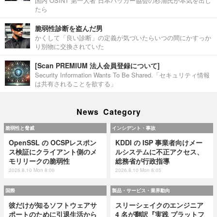
国内 OSINT 第一人者 日本ハッカー協会の杉浦氏が本気を出し
たら
脆弱性診断を盗んだ男
かくして「良い診断」の定義が気づいたらいつの間にかすっか
り別物に交換されていた
[Scan PREMIUM 法人会員登録について]
Security Information Wants To Be Shared.「セキュリティ情報
は共有されることを欲する」
News Category
脆弱性と脅威
インシデント・事故
OpenSSL の OCSPレスポン
KDDI の ISP 事業者向けメー
ス検証にクライアント側のメ
ルシステムに不正アクセス、
モリリークの脆弱性
総務省が行政指導
2026.8.10 Mon 8:00
2026.8.10 Mon 8:05
国際
製品・サービス・業界動向
彼だけが知るソフトウェアサ
スリーシェイクのエンジニア
ポートのために引退生活から
4 名が翻訳『実践 プラットフ