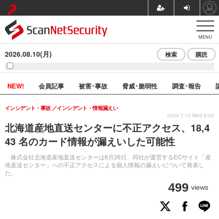
MENU
2026.08.10(月)
検索
購読
NEW!
会員記事
被害･事故
脅威･脆弱性
調査･報告
インシデント・事故
インシデント・情報漏えい
2024.7.10 Wed 8:05
北海道産地直送センターに不正アクセス、18,4
43 名のカード情報が漏えいした可能性
株式会社北海道産地直送センターは6月26日、同社が運営するECサイト「産
地直送センター」への不正アクセスによる個人情報の漏えいについて発表し
た。
499
views