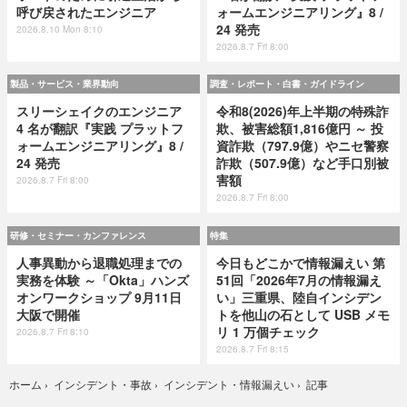
呼び戻されたエンジニア
ォームエンジニアリング』8 /
24 発売
2026.8.10 Mon 8:10
2026.8.7 Fri 8:00
製品・サービス・業界動向
調査・レポート・白書・ガイドライン
スリーシェイクのエンジニア
令和8(2026)年上半期の特殊詐
4 名が翻訳『実践 プラットフ
欺、被害総額1,816億円 ～ 投
ォームエンジニアリング』8 /
資詐欺（797.9億）やニセ警察
24 発売
詐欺（507.9億）など手口別被
害額
2026.8.7 Fri 8:00
2026.8.7 Fri 8:00
研修・セミナー・カンファレンス
特集
人事異動から退職処理までの
今日もどこかで情報漏えい 第
実務を体験 ～「Okta」ハンズ
51回「2026年7月の情報漏え
オンワークショップ 9月11日
い」三重県、陸自インシデン
大阪で開催
トを他山の石として USB メモ
リ 1 万個チェック
2026.8.7 Fri 8:10
2026.8.7 Fri 8:15
記事
ホーム
›
インシデント・事故
›
インシデント・情報漏えい
›