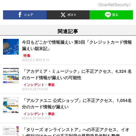
《ScanNetSecurity》
シェア
ポスト
送る
関連記事
今日もどこかで情報漏えい 第3回「クレジットカード情報
漏えい顛末記」
特集
2022.8.3 Wed 8:10
「アカデミア・ミュージック」に不正アクセス、4,324 名
のカード情報が漏えいの可能性
インシデント・事故
2024.6.28 Fri 8:05
「アルファユニ 公式ショップ」に不正アクセス、1,054名
分のカード情報が漏えい
インシデント・事故
2024.6.26 Wed 8:05
「タリーズ オンラインストア」への不正アクセス、イオ
ン銀行ではカードの不正利用の早期発見体制を整備