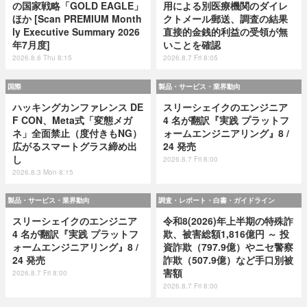
の国家戦略「GOLD EAGLE」
用による別医療機関のダイレ
ほか [Scan PREMIUM Month
クトメール郵送、調査の結果
ly Executive Summary 2026
直接的金銭的利益の受領が無
年7月度]
いことを確認
2026.8.6 Thu 8:15
2026.8.7 Fri 8:05
国際
製品・サービス・業界動向
ハッキングカンファレンス DE
スリーシェイクのエンジニア
F CON、Meta式「変態メガ
4 名が翻訳『実践 プラットフ
ネ」全面禁止（度付きもNG）
ォームエンジニアリング』8 /
広がるスマートグラス締め出
24 発売
し
2026.8.7 Fri 8:00
2026.8.3 Mon 8:15
製品・サービス・業界動向
調査・レポート・白書・ガイドライン
スリーシェイクのエンジニア
令和8(2026)年上半期の特殊詐
4 名が翻訳『実践 プラットフ
欺、被害総額1,816億円 ～ 投
ォームエンジニアリング』8 /
資詐欺（797.9億）やニセ警察
24 発売
詐欺（507.9億）など手口別被
害額
2026.8.7 Fri 8:00
2026.8.7 Fri 8:00