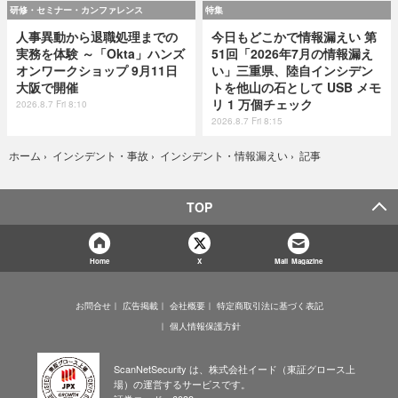
研修・セミナー・カンファレンス
特集
人事異動から退職処理までの
今日もどこかで情報漏えい 第
実務を体験 ～「Okta」ハンズ
51回「2026年7月の情報漏え
オンワークショップ 9月11日
い」三重県、陸自インシデン
大阪で開催
トを他山の石として USB メモ
リ 1 万個チェック
2026.8.7 Fri 8:10
2026.8.7 Fri 8:15
記事
ホーム
›
インシデント・事故
›
インシデント・情報漏えい
›
TOP
Home
X
Mail Magazine
お問合せ
広告掲載
会社概要
特定商取引法に基づく表記
個人情報保護方針
ScanNetSecurity は、株式会社イード（東証グロース上
場）の運営するサービスです。