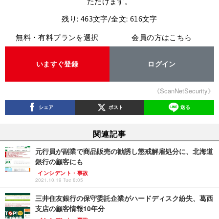
ただけます。
残り: 463文字/全文: 616文字
無料・有料プランを選択
会員の方はこちら
いますぐ登録
ログイン
《ScanNetSecurity》
シェア
ポスト
送る
関連記事
元行員が副業で商品販売の勧誘し懲戒解雇処分に、北海道
銀行の顧客にも
インシデント・事故
2021.10.19 Tue 8:05
三井住友銀行の保守委託企業がハードディスク紛失、葛西
支店の顧客情報10年分