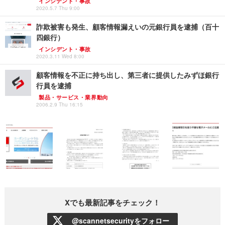
インシデント・事故
2020.5.7 Thu 9:00
詐欺被害も発生、顧客情報漏えいの元銀行員を逮捕（百十
四銀行）
インシデント・事故
2020.3.11 Wed 8:00
顧客情報を不正に持ち出し、第三者に提供したみずほ銀行
行員を逮捕
製品・サービス・業界動向
2006.2.9 Thu 16:15
Xでも最新記事をチェック！
@scannetsecurityをフォロー