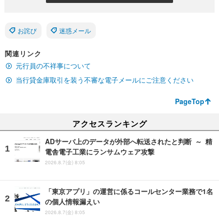
お詫び
迷惑メール
関連リンク
元行員の不祥事について
当行貸金庫取引を装う不審な電子メールにご注意ください
PageTop
アクセスランキング
ADサーバ上のデータが外部へ転送されたと判断 ～ 精
電舎電子工業にランサムウェア攻撃
2026.8.7(金) 8:05
「東京アプリ」の運営に係るコールセンター業務で1名
の個人情報漏えい
2026.8.7(金) 8:05