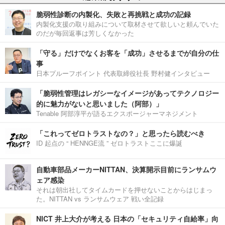
脆弱性診断の内製化、失敗と再挑戦と成功の記録
内製化支援の取り組みについて取材させて欲しいと頼んでいた
のだが毎回返事は芳しくなかった
「守る」だけでなくお客を「成功」させるまでが自分の仕
事
日本プルーフポイント 代表取締役社長 野村健インタビュー
「脆弱性管理はレガシーなイメージがあってテクノロジー
的に魅力がないと思いました（阿部）」
Tenable 阿部淳平が語るエクスポージャーマネジメント
「これってゼロトラストなの？」と思ったら読むべき
ID 起点の “ HENNGE流 ” ゼロトラストここに爆誕
自動車部品メーカーNITTAN、決算開示目前にランサムウ
ェア感染
それは朝出社してタイムカードを押せないことからはじまっ
た。NITTAN vs ランサムウェア 戦い全記録
NICT 井上大介が考える 日本の「セキュリティ自給率」向