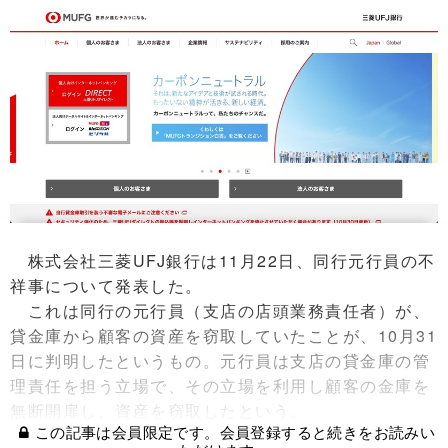
株式会社三菱UFJ銀行は11月22日、同行元行員の不
祥事について発表した。
これは同行の元行員（支店の店頭業務責任者）が、
貸金庫から顧客の資産を窃取していたことが、10月31
日に判明したというもの。元行員は支店の貸金庫の管
理責任を担う立場で、その立場を利用し顧客の金庫を
無断開扉し、資産を窃取したという。
この記事は会員限定です。会員登録すると続きをお読みい