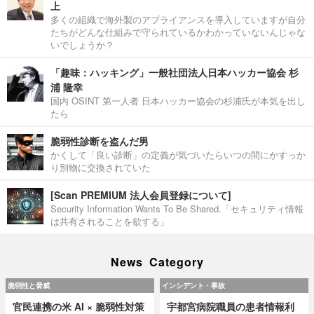
上
多くの組織で海外製のアプライアンスを導入していますが自分
たちがどんな仕組みで守られているかわかっていないんじゃな
いでしょうか？
「趣味：ハッキング」一般社団法人日本ハッカー協会 杉
浦 隆幸
国内 OSINT 第一人者 日本ハッカー協会の杉浦氏が本気を出し
たら
脆弱性診断を盗んだ男
かくして「良い診断」の定義が気づいたらいつの間にかすっか
り別物に交換されていた
[Scan PREMIUM 法人会員登録について]
Security Information Wants To Be Shared.「セキュリティ情報
は共有されることを欲する」
News Category
脆弱性と脅威
インシデント・事故
官民連携の米 AI × 脆弱性対策
宇都宮病院職員の患者情報利