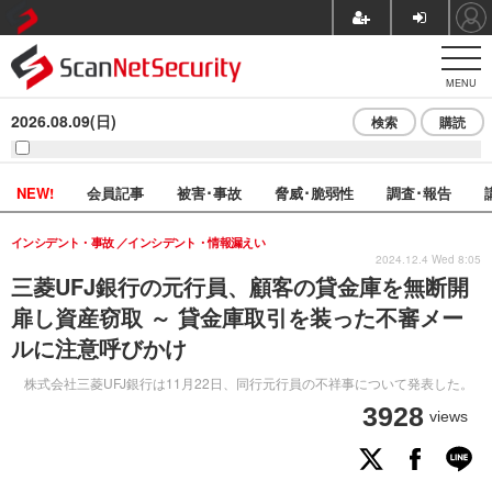
MENU
2026.08.09(日)
検索
購読
NEW!
会員記事
被害･事故
脅威･脆弱性
調査･報告
インシデント・事故
インシデント・情報漏えい
2024.12.4 Wed 8:05
三菱UFJ銀行の元行員、顧客の貸金庫を無断開
扉し資産窃取 ～ 貸金庫取引を装った不審メー
ルに注意呼びかけ
株式会社三菱UFJ銀行は11月22日、同行元行員の不祥事について発表した。
3928
views