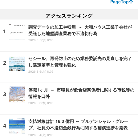
PageTop
アクセスランキング
調査データの加工や転用 ～ 大和ハウス工業子会社が
受託した地盤調査業務で不適切行為
2026.8.5(水) 8:05
セシール、再発防止のため業務委託先の見直しを完了
し選定基準と管理も強化
2026.8.5(水) 8:05
停職1ヶ月 ～ 市職員が飲食店関係者に関する市税等の
情報を口外
2026.8.6(木) 8:05
支払対象は計 16.3 億円 ～ プルデンシャル・グルー
プ、社員の不適切金銭行為に関する補償進捗を発表
2026.8.4(火) 8:05