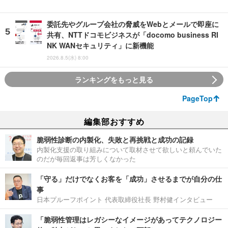
委託先やグループ会社の脅威をWebとメールで即座に
共有、NTTドコモビジネスが「docomo business RI
NK WANセキュリティ」に新機能
2026.8.5(水) 8:00
ランキングをもっと見る
PageTop
編集部おすすめ
脆弱性診断の内製化、失敗と再挑戦と成功の記録
内製化支援の取り組みについて取材させて欲しいと頼んでいた
のだが毎回返事は芳しくなかった
「守る」だけでなくお客を「成功」させるまでが自分の仕
事
日本プルーフポイント 代表取締役社長 野村健インタビュー
「脆弱性管理はレガシーなイメージがあってテクノロジー