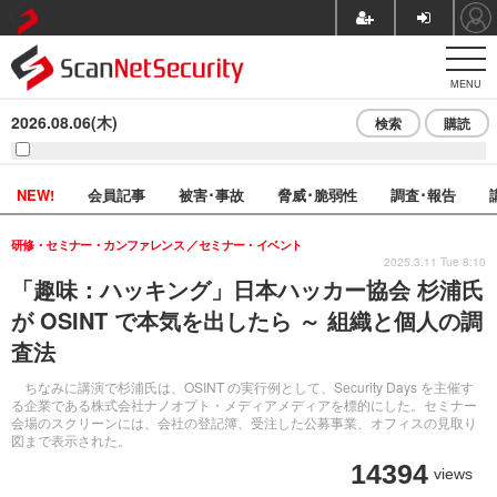
MENU
2026.08.06(木)
検索
購読
NEW!
会員記事
被害･事故
脅威･脆弱性
調査･報告
研修・セミナー・カンファレンス
セミナー・イベント
2025.3.11 Tue 8:10
「趣味：ハッキング」日本ハッカー協会 杉浦氏
が OSINT で本気を出したら ～ 組織と個人の調
査法
ちなみに講演で杉浦氏は、OSINT の実行例として、Security Days を主催す
る企業である株式会社ナノオプト・メディアメディアを標的にした。セミナー
会場のスクリーンには、会社の登記簿、受注した公募事業、オフィスの見取り
図まで表示された。
14394
views