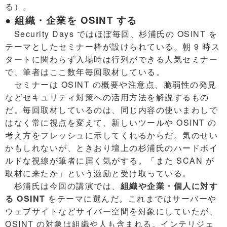
る）。
● 組織・企業を OSINT する
Security Days ではほぼ毎回、杉浦氏の OSINT を
テーマとしたセミナー枠が設けられている。朝 9 時ス
タートに関わらず入場時は行列ができる人気セミナー
で、筆者はここ数年毎回取材している。
セミナーは OSINT の概要や注意点、脆弱性の発見
などセキュリティ対策への活用方法を解説するもの
だ。毎回取材しているのは、同じ内容の使いまわしで
はなく常に視点を変えて、新しいツールや OSINT の
考え方をフレッシュに示してくれるからだ。気のせい
かもしれないが、ときおり壇上の杉浦氏のハードボイ
ルドな視線が筆者に届く気がする。「また SCAN が
取材に来たか」という激励と受け取っている。
杉浦氏は今回の講演では、
組織や企業・個人に対す
る OSINT
をテーマに選んだ。これまではサーバーや
ウェブサイトなどサイバー空間を対象にしていたが、
OSINT の対象は組織や人も含まれる。インテリジェ