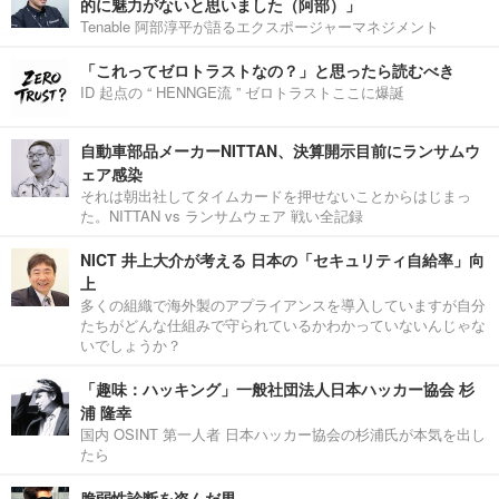
的に魅力がないと思いました（阿部）」
Tenable 阿部淳平が語るエクスポージャーマネジメント
「これってゼロトラストなの？」と思ったら読むべき
ID 起点の “ HENNGE流 ” ゼロトラストここに爆誕
自動車部品メーカーNITTAN、決算開示目前にランサムウ
ェア感染
それは朝出社してタイムカードを押せないことからはじまっ
た。NITTAN vs ランサムウェア 戦い全記録
NICT 井上大介が考える 日本の「セキュリティ自給率」向
上
多くの組織で海外製のアプライアンスを導入していますが自分
たちがどんな仕組みで守られているかわかっていないんじゃな
いでしょうか？
「趣味：ハッキング」一般社団法人日本ハッカー協会 杉
浦 隆幸
国内 OSINT 第一人者 日本ハッカー協会の杉浦氏が本気を出し
たら
脆弱性診断を盗んだ男