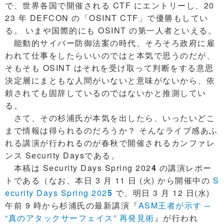
で、世界各国で開催される CTF にエントリーし、20
23 年 DEFCON の「OSINT CTF」で優勝もしてい
る。 いまや国際的にも OSINT の第一人者といえる。
能動的サイバー防御法案の時代、そろそろ政府に雇
われて仕事をしたらいいのではと本気で思うのだが、
そもそも OSINT はそれを受け取って判断をする意思
決定層にまともな人間がいないと意味がないから、依
頼されても固辞しているのではないかと推測してい
る。
さて、その杉浦氏が本気を出したら、いったいどこ
まで情報は得られるのだろうか？ そんなライブ感あふ
れる講演が行われるのが春秋で開催されるカンファレ
ンス Security Daysである。
本稿は Security Days Spring 202
4
の講演レポー
トである（なお、本日 3 月 11 日 (火) から開催中の
S
ecurity Days Spring 202
5
で、明日 3 月 12 日(水)
午前 9 時から杉浦氏の最新講演『
ASM王者が示す ─
“真のアタックサーフェイス” 再発見術
』が行われ