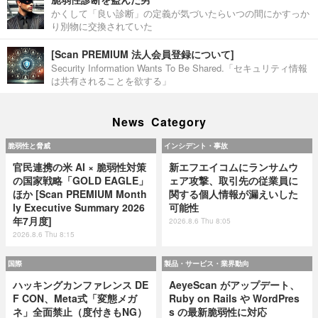
かくして「良い診断」の定義が気づいたらいつの間にかすっか
り別物に交換されていた
[Scan PREMIUM 法人会員登録について]
Security Information Wants To Be Shared.「セキュリティ情報
は共有されることを欲する」
News Category
脆弱性と脅威
インシデント・事故
官民連携の米 AI × 脆弱性対策
新エフエイコムにランサムウ
の国家戦略「GOLD EAGLE」
ェア攻撃、取引先の従業員に
ほか [Scan PREMIUM Month
関する個人情報が漏えいした
ly Executive Summary 2026
可能性
年7月度]
2026.8.6 Thu 8:05
2026.8.6 Thu 8:15
国際
製品・サービス・業界動向
ハッキングカンファレンス DE
AeyeScan がアップデート、
F CON、Meta式「変態メガ
Ruby on Rails や WordPres
ネ」全面禁止（度付きもNG）
s の最新脆弱性に対応