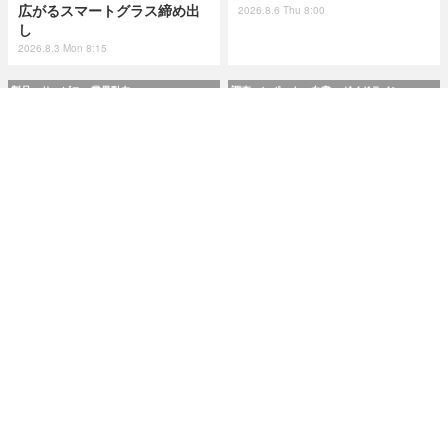
広がるスマートグラス締め出
2026.8.6 Thu 8:00
し
2026.8.3 Mon 8:15
製品・サービス・業界動向
調査・レポート・白書・ガイドライン
AeyeScan がアップデート、
市民プールやエネルギー企業
Ruby on Rails や WordPres
が標的に ～ IPA が制御システ
s の最新脆弱性に対応
ムの最新サイバーインシデン
ト事例を追加
2026.8.6 Thu 8:00
2026.8.6 Thu 8:00
研修・セミナー・カンファレンス
特集
Okta Japan「さわってみよう
今日もどこかで情報漏えい 第
Auth0！」を9月11日に大阪で
50回「2026年6月の情報漏え
開催 ～ 初心者向けハンズオン
い」Microsoft Excel 非表示
＆解説セッション
機能による情報漏えい第二
弾！
2026.8.6 Thu 8:10
2026.7.14 Tue 8:10
記事
ホーム
›
研修・セミナー・カンファレンス
›
セミナー・イベント
›