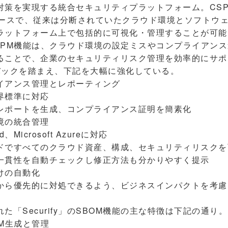
対策を実現する統合セキュリティプラットフォーム。CSP
リースで、従来は分断されていたクラウド環境とソフトウ
ラットフォーム上で包括的に可視化・管理することが可能
のCSPM機能は、クラウド環境の設定ミスやコンプライアン
ることで、企業のセキュリティリスク管理を効率的にサポ
バックを踏まえ、下記を大幅に強化している。
イアンス管理とレポーティング
界標準に対応
レポートを生成、コンプライアンス証明を簡素化
境の統合管理
d、Microsoft Azureに対応
ドですべてのクラウド資産、構成、セキュリティリスクを
一貫性を自動チェックし修正方法も分かりやすく提示
けの自動化
から優先的に対処できるよう、ビジネスインパクトを考慮
「Securify」のSBOM機能の主な特徴は下記の通り。
M生成と管理