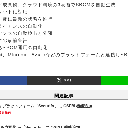
ド成果物、クラウド環境の3段階でSBOMを自動生成
マットに対応
、常に最新の状態を維持
ライアンスの自動化
センスの自動検出と分類
クの事前警告
るSBOM運用の自動化
loud、Microsoft Azureなどのプラットフォームと連携
ポスト
関連記事
ラットフォーム「Securify」に CSPM 機能追加
業界動向
を自動化 ～「Securify」に OSINT 機能追加