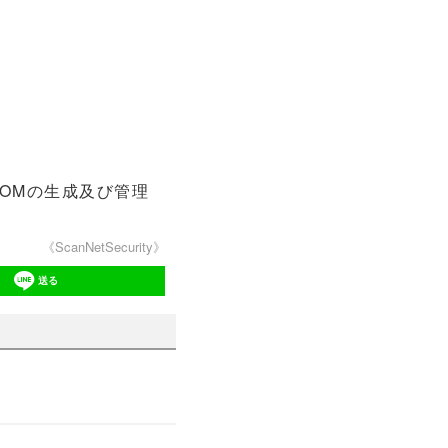
しSBOMの生成及び管理
《ScanNetSecurity》
送る