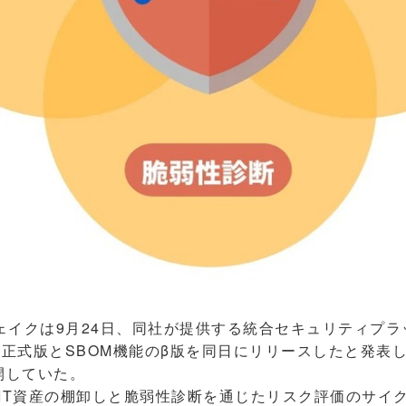
イクは9月24日、同社が提供する統合セキュリティプラッ
機能の正式版とSBOM機能のβ版を同日にリリースしたと発表
開していた。
 は、IT資産の棚卸しと脆弱性診断を通じたリスク評価のサ