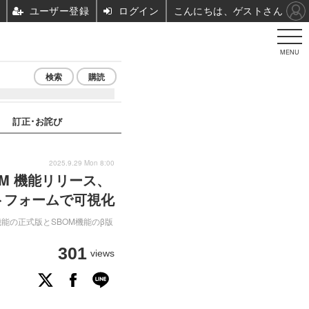
ユーザー登録
ログイン
こんにちは、ゲストさん
MENU
検索
購読
訂正･お詫び
2025.9.29 Mon 8:00
OM 機能リリース、
トフォームで可視化
機能の正式版とSBOM機能のβ版
301
views