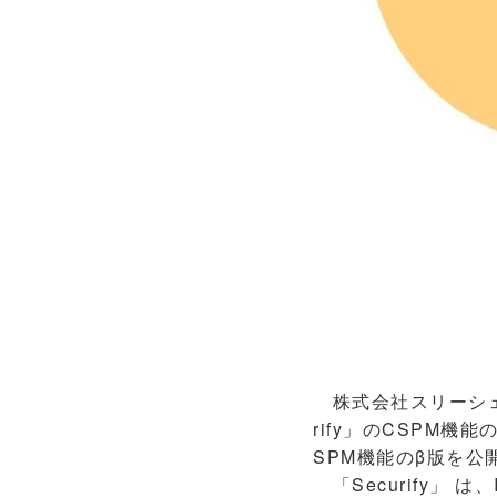
株式会社スリーシェ
rify」のCSPM
SPM機能のβ版を公
「Securify」