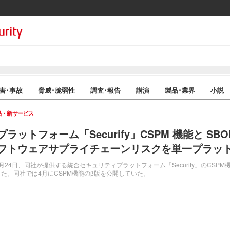
害･事故
脅威･脆弱性
調査･報告
講演
製品･業界
小説
品・新サービス
ットフォーム「Securify」CSPM 機能と SB
フトウェアサプライチェーンリスクを単一プラッ
4日、同社が提供する統合セキュリティプラットフォーム「Securify」のCSPM
た。同社では4月にCSPM機能のβ版を公開していた。