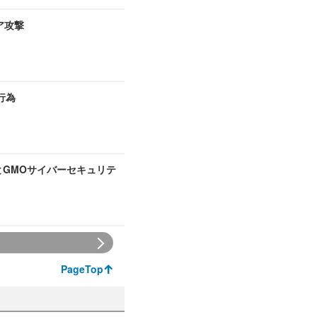
ア攻撃
行為
とGMOサイバーセキュリテ
PageTop