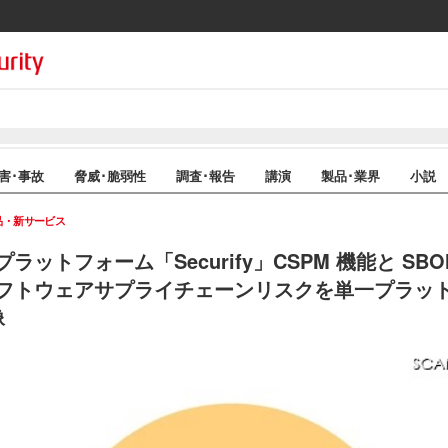
害･事故
脅威･脆弱性
調査･報告
講演
製品･業界
小説
品・新サービス
ットフォーム「Securify」CSPM 機能と SB
フトウェアサプライチェーンリスクを単一プラッ
像