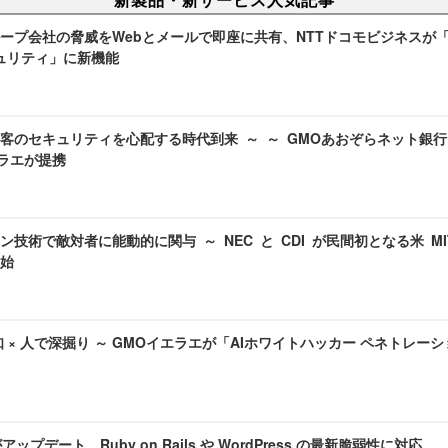
プ会社の脅威をWebとメールで即座に共有、NTTドコモビジネスが「docom
キュリティ」に新機能
客のセキュリティを心配する時代到来 ～ ～ GMOあおぞらネット銀行
エラエが提携
ン技術で敵対者に能動的に関与 ～ NEC と CDI が民間初となる米 M
始
検知 × 人で深掘り ～ GMOイエラエが「AIホワイトハッカー ペネトレ
 がアップデート、Ruby on Rails や WordPress の最新脆弱性に対応