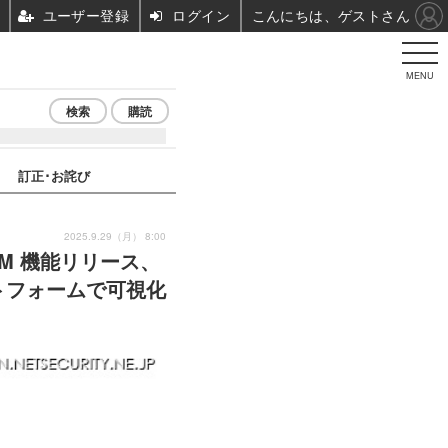
ユーザー登録
ログイン
こんにちは、ゲストさん
MENU
検索
購読
訂正･お詫び
2025.9.29（月） 8:00
OM 機能リリース、
トフォームで可視化