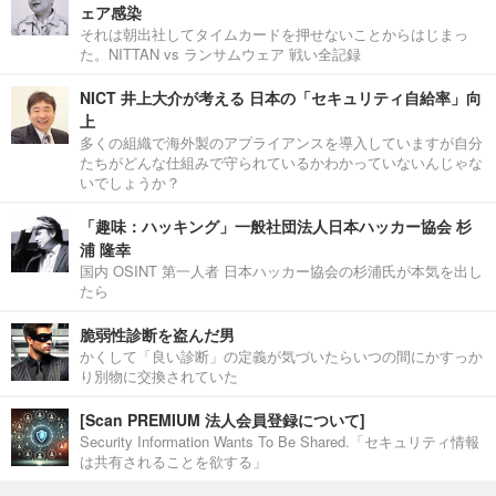
ェア感染
それは朝出社してタイムカードを押せないことからはじまっ
た。NITTAN vs ランサムウェア 戦い全記録
NICT 井上大介が考える 日本の「セキュリティ自給率」向
上
多くの組織で海外製のアプライアンスを導入していますが自分
たちがどんな仕組みで守られているかわかっていないんじゃな
いでしょうか？
「趣味：ハッキング」一般社団法人日本ハッカー協会 杉
浦 隆幸
国内 OSINT 第一人者 日本ハッカー協会の杉浦氏が本気を出し
たら
脆弱性診断を盗んだ男
かくして「良い診断」の定義が気づいたらいつの間にかすっか
り別物に交換されていた
[Scan PREMIUM 法人会員登録について]
Security Information Wants To Be Shared.「セキュリティ情報
は共有されることを欲する」