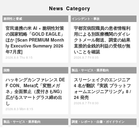
News Category
脆弱性と脅威
インシデント・事故
官民連携の米 AI × 脆弱性対策
宇都宮病院職員の患者情報利
の国家戦略「GOLD EAGLE」
用による別医療機関のダイレ
ほか [Scan PREMIUM Month
クトメール郵送、調査の結果
ly Executive Summary 2026
直接的金銭的利益の受領が無
年7月度]
いことを確認
2026.8.6 Thu 8:15
2026.8.7 Fri 8:05
国際
製品・サービス・業界動向
ハッキングカンファレンス DE
スリーシェイクのエンジニア
F CON、Meta式「変態メガ
4 名が翻訳『実践 プラットフ
ネ」全面禁止（度付きもNG）
ォームエンジニアリング』8 /
広がるスマートグラス締め出
24 発売
し
2026.8.7 Fri 8:00
2026.8.3 Mon 8:15
製品・サービス・業界動向
調査・レポート・白書・ガイドライン
スリーシェイクのエンジニア
令和8(2026)年上半期の特殊詐
4 名が翻訳『実践 プラットフ
欺、被害総額1,816億円 ～ 投