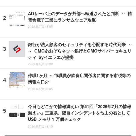
ADサーバ上のデータが外部へ転送されたと判断 ～ 精
電舎電子工業にランサムウェア攻撃
2026.8.7(金) 8:05
銀行が法人顧客のセキュリティを心配する時代到来 ～
～ GMOあおぞらネット銀行とGMOサイバーセキュリ
ティ byイエラエが提携
2026.8.6(木) 8:00
停職1ヶ月 ～ 市職員が飲食店関係者に関する市税等の
情報を口外
2026.8.6(木) 8:05
今日もどこかで情報漏えい 第51回「2026年7月の情報
漏えい」三重県、陸自インシデントを他山の石として
USB メモリ 1 万個チェック
2026.8.7(金) 8:15