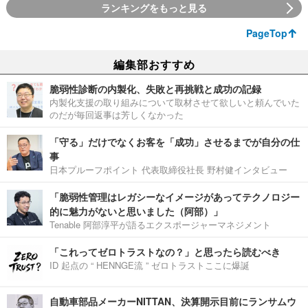
ランキングをもっと見る
PageTop
編集部おすすめ
脆弱性診断の内製化、失敗と再挑戦と成功の記録
内製化支援の取り組みについて取材させて欲しいと頼んでいた
のだが毎回返事は芳しくなかった
「守る」だけでなくお客を「成功」させるまでが自分の仕
事
日本プルーフポイント 代表取締役社長 野村健インタビュー
「脆弱性管理はレガシーなイメージがあってテクノロジー
的に魅力がないと思いました（阿部）」
Tenable 阿部淳平が語るエクスポージャーマネジメント
「これってゼロトラストなの？」と思ったら読むべき
ID 起点の “ HENNGE流 ” ゼロトラストここに爆誕
自動車部品メーカーNITTAN、決算開示目前にランサムウ