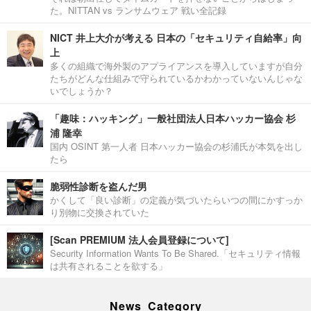
た。NITTAN vs ランサムウェア 戦い全記録
NICT 井上大介が考える 日本の「セキュリティ自給率」向
上
多くの組織で海外製のアプライアンスを導入していますが自分
たちがどんな仕組みで守られているかわかっていないんじゃな
いでしょうか？
「趣味：ハッキング」一般社団法人日本ハッカー協会 杉
浦 隆幸
国内 OSINT 第一人者 日本ハッカー協会の杉浦氏が本気を出し
たら
脆弱性診断を盗んだ男
かくして「良い診断」の定義が気づいたらいつの間にかすっか
り別物に交換されていた
[Scan PREMIUM 法人会員登録について]
Security Information Wants To Be Shared.「セキュリティ情報
は共有されることを欲する」
News Category