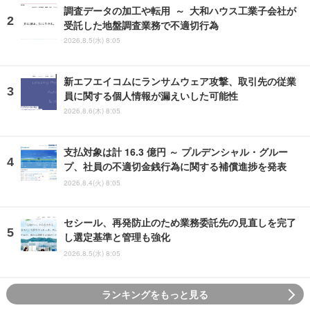
調査データの加工や転用 ～ 大和ハウス工業子会社が
受託した地盤調査業務で不適切行為
2026.8.5(水) 8:05
新エフエイコムにランサムウェア攻撃、取引先の従業
員に関する個人情報が漏えいした可能性
2026.8.6(木) 8:05
支払対象は計 16.3 億円 ～ プルデンシャル・グルー
プ、社員の不適切金銭行為に関する補償進捗を発表
2026.8.4(火) 8:05
セシール、再発防止のため業務委託先の見直しを完了
し選定基準と管理も強化
2026.8.5(水) 8:05
ランキングをもっと見る