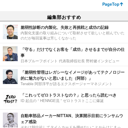
PageTop
編集部おすすめ
脆弱性診断の内製化、失敗と再挑戦と成功の記録
内製化支援の取り組みについて取材させて欲しいと頼んでいた
のだが毎回返事は芳しくなかった
「守る」だけでなくお客を「成功」させるまでが自分の仕
事
日本プルーフポイント 代表取締役社長 野村健インタビュー
「脆弱性管理はレガシーなイメージがあってテクノロジー
的に魅力がないと思いました（阿部）」
Tenable 阿部淳平が語るエクスポージャーマネジメント
「これってゼロトラストなの？」と思ったら読むべき
ID 起点の “ HENNGE流 ” ゼロトラストここに爆誕
自動車部品メーカーNITTAN、決算開示目前にランサムウ
ェア感染
それは朝出社してタイムカードを押せないことからはじまっ