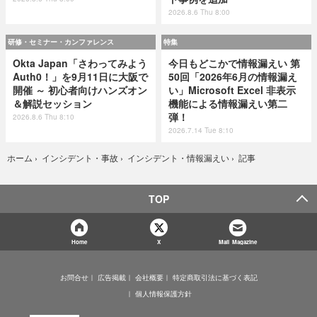
2026.8.6 Thu 8:00
研修・セミナー・カンファレンス
特集
Okta Japan「さわってみよう
今日もどこかで情報漏えい 第
Auth0！」を9月11日に大阪で
50回「2026年6月の情報漏え
開催 ～ 初心者向けハンズオン
い」Microsoft Excel 非表示
＆解説セッション
機能による情報漏えい第二
弾！
2026.8.6 Thu 8:10
2026.7.14 Tue 8:10
記事
ホーム
›
インシデント・事故
›
インシデント・情報漏えい
›
TOP
Home
X
Mail Magazine
お問合せ
広告掲載
会社概要
特定商取引法に基づく表記
個人情報保護方針