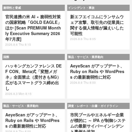
脆弱性と脅威
インシデント・事故
官民連携の米 AI × 脆弱性対策
新エフエイコムにランサムウ
の国家戦略「GOLD EAGLE」
ェア攻撃、取引先の従業員に
ほか [Scan PREMIUM Month
関する個人情報が漏えいした
ly Executive Summary 2026
可能性
年7月度]
2026.8.6 Thu 8:05
2026.8.6 Thu 8:15
国際
製品・サービス・業界動向
ハッキングカンファレンス DE
AeyeScan がアップデート、
F CON、Meta式「変態メガ
Ruby on Rails や WordPres
ネ」全面禁止（度付きもNG）
s の最新脆弱性に対応
広がるスマートグラス締め出
2026.8.6 Thu 8:00
し
2026.8.3 Mon 8:15
製品・サービス・業界動向
調査・レポート・白書・ガイドライン
AeyeScan がアップデート、
市民プールやエネルギー企業
Ruby on Rails や WordPres
が標的に ～ IPA が制御システ
s の最新脆弱性に対応
ムの最新サイバーインシデン
ト事例を追加
2026.8.6 Thu 8:00