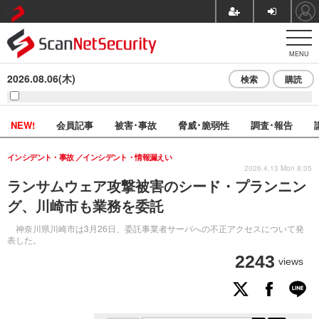
MENU
2026.08.06(木)
検索
購読
NEW!
会員記事
被害･事故
脅威･脆弱性
調査･報告
インシデント・事故
インシデント・情報漏えい
2026.4.13 Mon 8:05
ランサムウェア攻撃被害のシード・プランニン
グ、川崎市も業務を委託
神奈川県川崎市は3月26日、委託事業者サーバへの不正アクセスについて発
表した。
2243
views