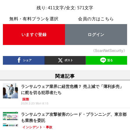
残り: 411文字/全文: 571文字
無料・有料プランを選択
会員の方はこちら
いますぐ登録
ログイン
《ScanNetSecurity》
シェア
ポスト
送る
関連記事
ランサムウェア業界に経営危機？ 売上減で「薄利多売」
に舵を切る犯罪者たち
国際
2026.3.23 Mon 8:15
ランサムウェア攻撃被害のシード・プランニング、東京都
も業務を委託
インシデント・事故