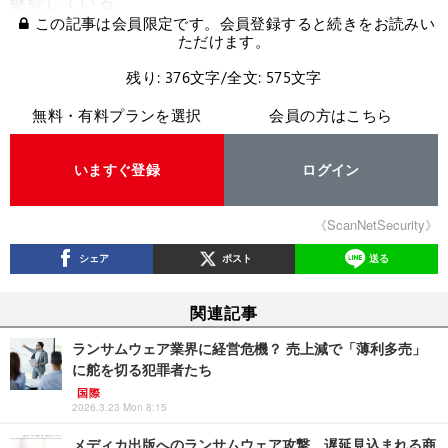
継続している。
この記事は会員限定です。会員登録すると続きをお読みい
ただけます。
残り: 376文字/全文: 575文字
無料・有料プランを選択
会員の方はこちら
いますぐ登録
ログイン
《ScanNetSecurity》
シェア
ポスト
送る
関連記事
ランサムウェア業界に経営危機？ 売上減で「薄利多売」
に舵を切る犯罪者たち
国際
2026.3.23 Mon 8:15
メディカ出版へのランサムウェア攻撃、遅延見込まれる商