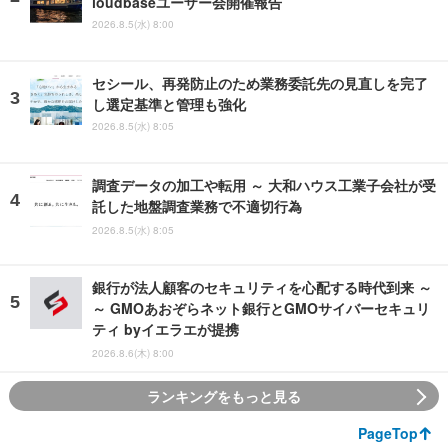
loudbaseユーザー会開催報告
2026.8.5(水) 8:00
セシール、再発防止のため業務委託先の見直しを完了
し選定基準と管理も強化
2026.8.5(水) 8:05
調査データの加工や転用 ～ 大和ハウス工業子会社が受
託した地盤調査業務で不適切行為
2026.8.5(水) 8:05
銀行が法人顧客のセキュリティを心配する時代到来 ～
～ GMOあおぞらネット銀行とGMOサイバーセキュリ
ティ byイエラエが提携
2026.8.6(木) 8:00
ランキングをもっと見る
PageTop