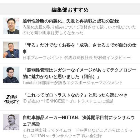
編集部おすすめ
脆弱性診断の内製化、失敗と再挑戦と成功の記録
内製化支援の取り組みについて取材させて欲しいと頼んでいた
のだが毎回返事は芳しくなかった
「守る」だけでなくお客を「成功」させるまでが自分の仕
事
日本プルーフポイント 代表取締役社長 野村健インタビュー
「脆弱性管理はレガシーなイメージがあってテクノロジー
的に魅力がないと思いました（阿部）」
Tenable 阿部淳平が語るエクスポージャーマネジメント
「これってゼロトラストなの？」と思ったら読むべき
ID 起点の “ HENNGE流 ” ゼロトラストここに爆誕
自動車部品メーカーNITTAN、決算開示目前にランサムウ
ェア感染
それは朝出社してタイムカードを押せないことからはじまっ
た。NITTAN vs ランサムウェア 戦い全記録