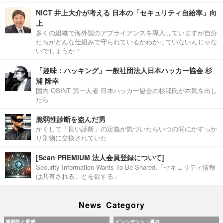
NICT 井上大介が考える 日本の「セキュリティ自給率」向
上
多くの組織で海外製のアプライアンスを導入していますが自分
たちがどんな仕組みで守られているかわかっていないんじゃな
いでしょうか？
「趣味：ハッキング」一般社団法人日本ハッカー協会 杉
浦 隆幸
国内 OSINT 第一人者 日本ハッカー協会の杉浦氏が本気を出し
たら
脆弱性診断を盗んだ男
かくして「良い診断」の定義が気づいたらいつの間にかすっか
り別物に交換されていた
[Scan PREMIUM 法人会員登録について]
Security Information Wants To Be Shared.「セキュリティ情報
は共有されることを欲する」
News Category
脆弱性と脅威
インシデント・事故