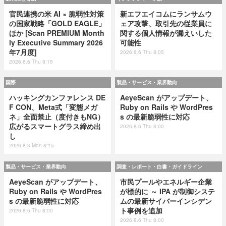
官民連携の米 AI × 脆弱性対策
新エフエイコムにランサムウ
の国家戦略「GOLD EAGLE」
ェア攻撃、取引先の従業員に
ほか [Scan PREMIUM Month
関する個人情報が漏えいした
ly Executive Summary 2026
可能性
年7月度]
2026.8.6 Thu 8:05
2026.8.6 Thu 8:15
国際
製品・サービス・業界動向
ハッキングカンファレンス DE
AeyeScan がアップデート、
F CON、Meta式「変態メガ
Ruby on Rails や WordPres
ネ」全面禁止（度付きもNG）
s の最新脆弱性に対応
広がるスマートグラス締め出
2026.8.6 Thu 8:00
し
2026.8.3 Mon 8:15
製品・サービス・業界動向
調査・レポート・白書・ガイドライン
AeyeScan がアップデート、
市民プールやエネルギー企業
Ruby on Rails や WordPres
が標的に ～ IPA が制御システ
s の最新脆弱性に対応
ムの最新サイバーインシデン
ト事例を追加
2026.8.6 Thu 8:00
2026.8.6 Thu 8:00