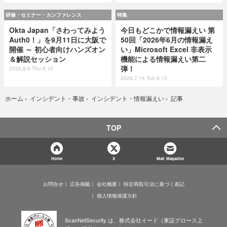
研修・セミナー・カンファレンス
特集
Okta Japan「さわってみよう
今日もどこかで情報漏えい 第
Auth0！」を9月11日に大阪で
50回「2026年6月の情報漏え
開催 ～ 初心者向けハンズオン
い」Microsoft Excel 非表示
＆解説セッション
機能による情報漏えい第二
弾！
2026.8.6 Thu 8:10
2026.7.14 Tue 8:10
記事
ホーム
›
インシデント・事故
›
インシデント・情報漏えい
›
TOP
Home
X
Mail Magazine
お問合せ
広告掲載
会社概要
特定商取引法に基づく表記
個人情報保護方針
ScanNetSecurity は、株式会社イード（東証グロース上