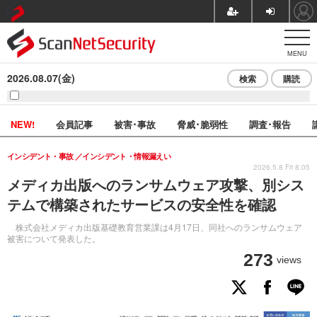
MENU
2026.08.07(金)
検索
購読
NEW!
会員記事
被害･事故
脅威･脆弱性
調査･報告
インシデント・事故
インシデント・情報漏えい
2026.5.8 Fri 8:05
メディカ出版へのランサムウェア攻撃、別シス
テムで構築されたサービスの安全性を確認
株式会社メディカ出版基礎教育営業課は4月17日、同社へのランサムウェア
被害について発表した。
273
views