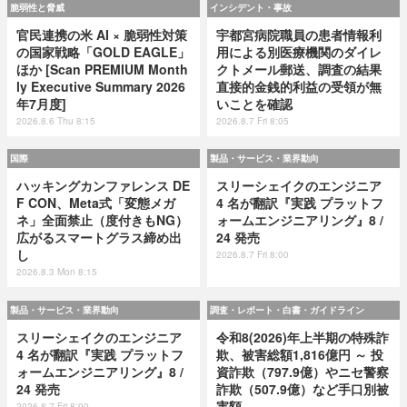
脆弱性と脅威
インシデント・事故
官民連携の米 AI × 脆弱性対策
宇都宮病院職員の患者情報利
の国家戦略「GOLD EAGLE」
用による別医療機関のダイレ
ほか [Scan PREMIUM Month
クトメール郵送、調査の結果
ly Executive Summary 2026
直接的金銭的利益の受領が無
年7月度]
いことを確認
2026.8.6 Thu 8:15
2026.8.7 Fri 8:05
国際
製品・サービス・業界動向
ハッキングカンファレンス DE
スリーシェイクのエンジニア
F CON、Meta式「変態メガ
4 名が翻訳『実践 プラットフ
ネ」全面禁止（度付きもNG）
ォームエンジニアリング』8 /
広がるスマートグラス締め出
24 発売
し
2026.8.7 Fri 8:00
2026.8.3 Mon 8:15
製品・サービス・業界動向
調査・レポート・白書・ガイドライン
スリーシェイクのエンジニア
令和8(2026)年上半期の特殊詐
4 名が翻訳『実践 プラットフ
欺、被害総額1,816億円 ～ 投
ォームエンジニアリング』8 /
資詐欺（797.9億）やニセ警察
24 発売
詐欺（507.9億）など手口別被
害額
2026.8.7 Fri 8:00