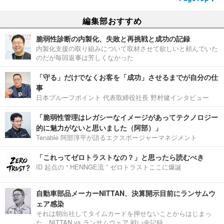
編集部おすすめ
脆弱性診断の内製化、失敗と再挑戦と成功の記録
内製化支援の取り組みについて取材させて欲しいと頼んでいた
のだが毎回返事は芳しくなかった
「守る」だけでなくお客を「成功」させるまでが自分の仕
事
日本プルーフポイント 代表取締役社長 野村健インタビュー
「脆弱性管理はレガシーなイメージがあってテクノロジー
的に魅力がないと思いました（阿部）」
Tenable 阿部淳平が語るエクスポージャーマネジメント
「これってゼロトラストなの？」と思ったら読むべき
ID 起点の “ HENNGE流 ” ゼロトラストここに爆誕
自動車部品メーカーNITTAN、決算開示目前にランサムウ
ェア感染
それは朝出社してタイムカードを押せないことからはじまっ
た。NITTAN vs ランサムウェア 戦い全記録