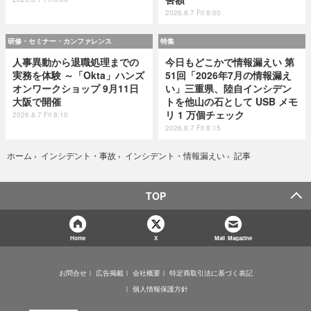
2026.8.7 Fri 8:00
研修・セミナー・カンファレンス
特集
人事異動から退職処理までの
今日もどこかで情報漏えい 第
実務を体験 ～「Okta」ハンズ
51回「2026年7月の情報漏え
オンワークショップ 9月11日
い」三重県、陸自インシデン
大阪で開催
トを他山の石として USB メモ
リ 1 万個チェック
2026.8.7 Fri 8:10
2026.8.7 Fri 8:15
記事
ホーム
›
インシデント・事故
›
インシデント・情報漏えい
›
TOP
Home
X
Mail Magazine
お問合せ
広告掲載
会社概要
特定商取引法に基づく表記
個人情報保護方針