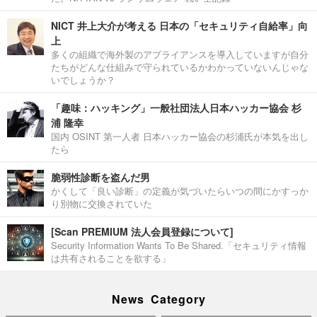
NICT 井上大介が考える 日本の「セキュリティ自給率」向
上
多くの組織で海外製のアプライアンスを導入していますが自分
たちがどんな仕組みで守られているかわかっていないんじゃな
いでしょうか？
「趣味：ハッキング」一般社団法人日本ハッカー協会 杉
浦 隆幸
国内 OSINT 第一人者 日本ハッカー協会の杉浦氏が本気を出し
たら
脆弱性診断を盗んだ男
かくして「良い診断」の定義が気づいたらいつの間にかすっか
り別物に交換されていた
[Scan PREMIUM 法人会員登録について]
Security Information Wants To Be Shared.「セキュリティ情報
は共有されることを欲する」
News Category