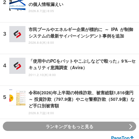
の個人情報漏えい
2026.8.7(金) 8:05
市民プールやエネルギー企業が標的に ～ IPA が制御
システムの最新サイバーインシデント事例を追加
2026.8.6(木) 8:00
「使用中のPCをバットやこぶしなどで殴った」9％--セ
キュリティ意識調査（Avira）
2011.2.10(木) 8:00
令和8(2026)年上半期の特殊詐欺、被害総額1,816億円
～ 投資詐欺（797.9億）やニセ警察詐欺（507.9億）な
ど手口別被害額
2026.8.7(金) 8:00
ランキングをもっと見る
PageTop