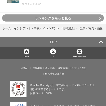
2026.8.4(火) 8:05
ランキングをもっと見る
写真・画像
ホーム
›
インシデント・事故
›
インシデント・情報漏えい
›
記事
›
TOP
Home
X
Mail Magazine
お問合せ
広告掲載
会社概要
特定商取引法に基づく表記
個人情報保護方針
ScanNetSecurity は、株式会社イード（東証グロース上
場）の運営するサービスです。
証券コード：6038