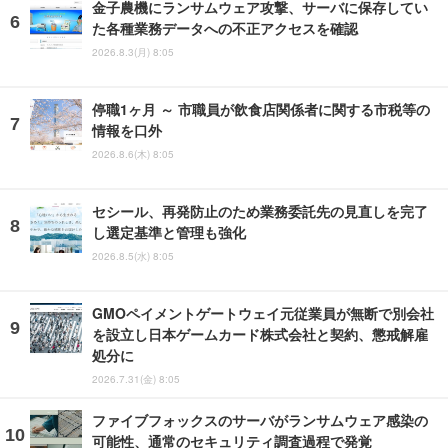
金子農機にランサムウェア攻撃、サーバに保存してい
た各種業務データへの不正アクセスを確認
2026.8.3(月) 8:05
停職1ヶ月 ～ 市職員が飲食店関係者に関する市税等の
情報を口外
2026.8.6(木) 8:05
セシール、再発防止のため業務委託先の見直しを完了
し選定基準と管理も強化
2026.8.5(水) 8:05
GMOペイメントゲートウェイ元従業員が無断で別会社
を設立し日本ゲームカード株式会社と契約、懲戒解雇
処分に
2026.7.31(金) 8:05
ファイブフォックスのサーバがランサムウェア感染の
可能性、通常のセキュリティ調査過程で発覚