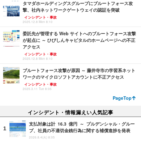
タマダホールディングスグループにブルートフォース攻
撃、社内ネットワークゲートウェイの認証を突破
インシデント・事故
2025.12.8 Mon 8:10
委託先が管理する Web サイトへのブルートフォース攻撃
が起点に ～ ひびしんキャピタルのホームページへの不正
アクセス
インシデント・事故
2025.12.8 Mon 8:10
ブルートフォース攻撃が原因 ～ 藤井寺市の学習系ネット
ワークのマイクロソフトアカウントに不正アクセス
インシデント・事故
2025.3.11 Tue 8:05
PageTop
インシデント・情報漏えい人気記事
支払対象は計 16.3 億円 ～ プルデンシャル・グルー
プ、社員の不適切金銭行為に関する補償進捗を発表
2026.8.4(火) 8:05