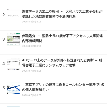
調査データの加工や転用 ～ 大和ハウス工業子会社が
受託した地盤調査業務で不適切行為
2026.8.5(水) 8:05
停職処分 ～ 消防士長31歳が不正アクセスし人事関連
内部情報閲覧
2026.8.3(月) 8:05
ADサーバ上のデータが外部へ転送されたと判断 ～ 精
電舎電子工業にランサムウェア攻撃
2026.8.7(金) 8:05
「東京アプリ」の運営に係るコールセンター業務で1名
の個人情報漏えい
2026.8.7(金) 8:05