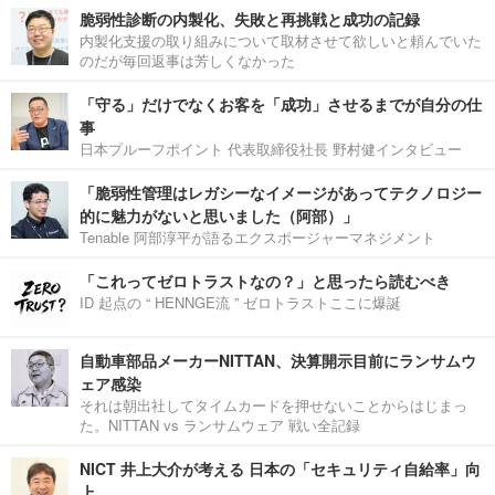
脆弱性診断の内製化、失敗と再挑戦と成功の記録
内製化支援の取り組みについて取材させて欲しいと頼んでいた
のだが毎回返事は芳しくなかった
「守る」だけでなくお客を「成功」させるまでが自分の仕
事
日本プルーフポイント 代表取締役社長 野村健インタビュー
「脆弱性管理はレガシーなイメージがあってテクノロジー
的に魅力がないと思いました（阿部）」
Tenable 阿部淳平が語るエクスポージャーマネジメント
「これってゼロトラストなの？」と思ったら読むべき
ID 起点の “ HENNGE流 ” ゼロトラストここに爆誕
自動車部品メーカーNITTAN、決算開示目前にランサムウ
ェア感染
それは朝出社してタイムカードを押せないことからはじまっ
た。NITTAN vs ランサムウェア 戦い全記録
NICT 井上大介が考える 日本の「セキュリティ自給率」向
上