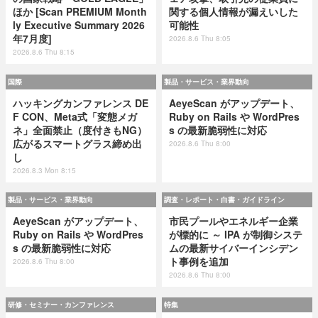
ほか [Scan PREMIUM Month
関する個人情報が漏えいした
ly Executive Summary 2026
可能性
年7月度]
2026.8.6 Thu 8:05
2026.8.6 Thu 8:15
国際
製品・サービス・業界動向
ハッキングカンファレンス DE
AeyeScan がアップデート、
F CON、Meta式「変態メガ
Ruby on Rails や WordPres
ネ」全面禁止（度付きもNG）
s の最新脆弱性に対応
広がるスマートグラス締め出
2026.8.6 Thu 8:00
し
2026.8.3 Mon 8:15
製品・サービス・業界動向
調査・レポート・白書・ガイドライン
AeyeScan がアップデート、
市民プールやエネルギー企業
Ruby on Rails や WordPres
が標的に ～ IPA が制御システ
s の最新脆弱性に対応
ムの最新サイバーインシデン
ト事例を追加
2026.8.6 Thu 8:00
2026.8.6 Thu 8:00
研修・セミナー・カンファレンス
特集