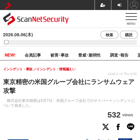
MENU
2026.08.06(木)
検索
購読
NEW!
会員記事
被害･事故
脅威･脆弱性
調査･報告
インシデント・事故
インシデント・情報漏えい
2026.5.14 Thu 8:05
東京精密の米国グループ会社にランサムウェア
攻撃
株式会社東京精密は5月7日、米国グループ会社でのサイバーインシデントに
ついて発表した。
532
views