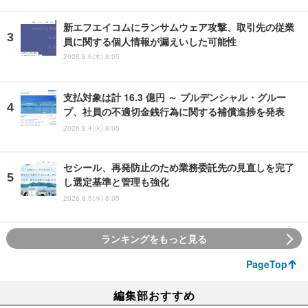
新エフエイコムにランサムウェア攻撃、取引先の従業
員に関する個人情報が漏えいした可能性
2026.8.6(木) 8:05
支払対象は計 16.3 億円 ～ プルデンシャル・グルー
プ、社員の不適切金銭行為に関する補償進捗を発表
2026.8.4(火) 8:05
セシール、再発防止のため業務委託先の見直しを完了
し選定基準と管理も強化
2026.8.5(水) 8:05
ランキングをもっと見る
PageTop
編集部おすすめ