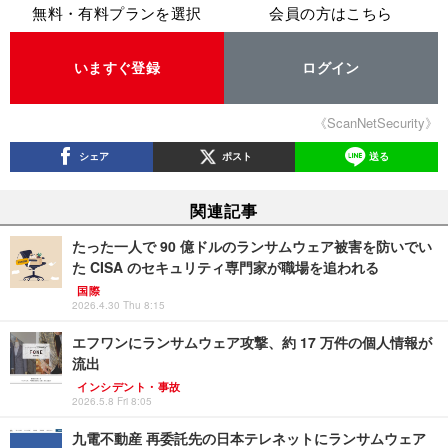
無料・有料プランを選択
会員の方はこちら
いますぐ登録
ログイン
《ScanNetSecurity》
シェア
ポスト
送る
関連記事
たった一人で 90 億ドルのランサムウェア被害を防いでい
た CISA のセキュリティ専門家が職場を追われる
国際
2026.4.30 Thu 8:15
エフワンにランサムウェア攻撃、約 17 万件の個人情報が
流出
インシデント・事故
2026.5.8 Fri 8:05
九電不動産 再委託先の日本テレネットにランサムウェア