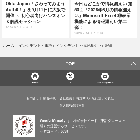
Okta Japan「さわってみよう
今日もどこかで情報漏えい 第
Auth0！」を9月11日に大阪で
50回「2026年6月の情報漏え
開催 ～ 初心者向けハンズオン
い」Microsoft Excel 非表示
＆解説セッション
機能による情報漏えい第二
弾！
2026.8.6 Thu 8:10
2026.7.14 Tue 8:10
記事
ホーム
›
インシデント・事故
›
インシデント・情報漏えい
›
TOP
Home
X
Mail Magazine
お問合せ
広告掲載
会社概要
特定商取引法に基づく表記
個人情報保護方針
ScanNetSecurity は、株式会社イード（東証グロース上
場）の運営するサービスです。
証券コード：6038