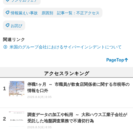
情報漏えい事故 原因別 記事一覧：不正アクセス
お詫び
関連リンク
米国のグループ会社におけるサイバーインシデントについて
PageTop
アクセスランキング
停職1ヶ月 ～ 市職員が飲食店関係者に関する市税等の
情報を口外
2026.8.6(木) 8:05
調査データの加工や転用 ～ 大和ハウス工業子会社が
受託した地盤調査業務で不適切行為
2026.8.5(水) 8:05