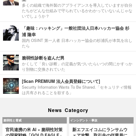
多くの組織で海外製のアプライアンスを導入していますが自分
たちがどんな仕組みで守られているかわかっていないんじゃな
いでしょうか？
「趣味：ハッキング」一般社団法人日本ハッカー協会 杉
浦 隆幸
国内 OSINT 第一人者 日本ハッカー協会の杉浦氏が本気を出し
たら
脆弱性診断を盗んだ男
かくして「良い診断」の定義が気づいたらいつの間にかすっか
り別物に交換されていた
[Scan PREMIUM 法人会員登録について]
Security Information Wants To Be Shared.「セキュリティ情報
は共有されることを欲する」
News Category
脆弱性と脅威
インシデント・事故
官民連携の米 AI × 脆弱性対策
新エフエイコムにランサムウ
の国家戦略「GOLD EAGLE」
ェア攻撃、取引先の従業員に