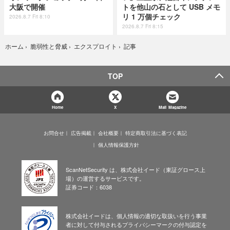
大阪で開催
トを他山の石として USB メモ
リ 1 万個チェック
2026.8.7 Fri 8:10
2026.8.7 Fri 8:15
記事
ホーム
›
脆弱性と脅威
›
エクスプロイト
›
TOP
Home
X
Mail Magazine
お問合せ
広告掲載
会社概要
特定商取引法に基づく表記
個人情報保護方針
ScanNetSecurity は、株式会社イード（東証グロース上
場）の運営するサービスです。
証券コード：6038
株式会社イードは、個人情報の適切な取扱いを行う事業
者に対して付与されるプライバシーマークの付与認定を