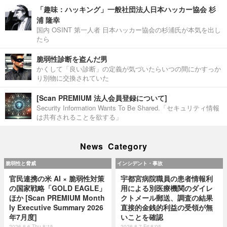
「趣味：ハッキング」一般社団法人日本ハッカー協会 杉
浦 隆幸
国内 OSINT 第一人者 日本ハッカー協会の杉浦氏が本気を出し
たら
脆弱性診断を盗んだ男
かくして「良い診断」の定義が気づいたらいつの間にかすっか
り別物に交換されていた
[Scan PREMIUM 法人会員登録について]
Security Information Wants To Be Shared.「セキュリティ情報
は共有されることを欲する」
News Category
脆弱性と脅威
インシデント・事故
官民連携の米 AI × 脆弱性対策
宇都宮病院職員の患者情報利
の国家戦略「GOLD EAGLE」
用による別医療機関のダイレ
ほか [Scan PREMIUM Month
クトメール郵送、調査の結果
ly Executive Summary 2026
直接的金銭的利益の受領が無
年7月度]
いことを確認
2026.8.6 Thu 8:15
2026.8.7 Fri 8:05