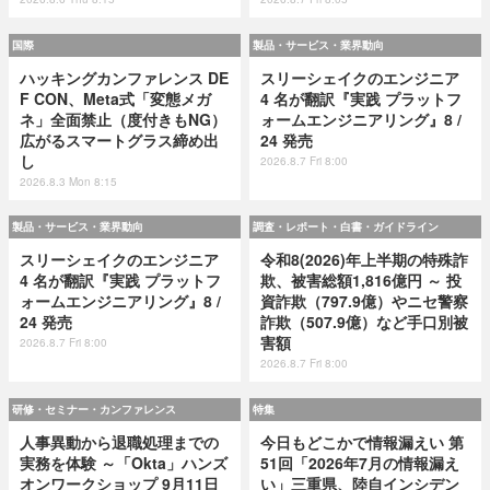
国際
製品・サービス・業界動向
ハッキングカンファレンス DE
スリーシェイクのエンジニア
F CON、Meta式「変態メガ
4 名が翻訳『実践 プラットフ
ネ」全面禁止（度付きもNG）
ォームエンジニアリング』8 /
広がるスマートグラス締め出
24 発売
し
2026.8.7 Fri 8:00
2026.8.3 Mon 8:15
製品・サービス・業界動向
調査・レポート・白書・ガイドライン
スリーシェイクのエンジニア
令和8(2026)年上半期の特殊詐
4 名が翻訳『実践 プラットフ
欺、被害総額1,816億円 ～ 投
ォームエンジニアリング』8 /
資詐欺（797.9億）やニセ警察
24 発売
詐欺（507.9億）など手口別被
害額
2026.8.7 Fri 8:00
2026.8.7 Fri 8:00
研修・セミナー・カンファレンス
特集
人事異動から退職処理までの
今日もどこかで情報漏えい 第
実務を体験 ～「Okta」ハンズ
51回「2026年7月の情報漏え
オンワークショップ 9月11日
い」三重県、陸自インシデン