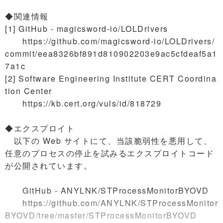
◆関連情報
[1] GitHub - magicsword-io/LOLDrivers
https://github.com/magicsword-io/LOLDrivers/
commit/eea8326bf891d810902203e9ac5cfdeaf5a1
7a1c
[2] Software Engineering Institute CERT Coordina
tion Center
https://kb.cert.org/vuls/id/818729
◆エクスプロイト
以下の Web サイトにて、当該脆弱性を悪用して、
任意のプロセスの停止を試みるエクスプロイトコード
が公開されています。
GitHub - ANYLNK/STProcessMonitorBYOVD
https://github.com/ANYLNK/STProcessMonitor
BYOVD/tree/master/STProcessMonitorBYOVD