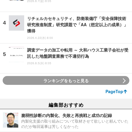
2026.8.7(金) 8:05
リチェルカセキュリティ、防衛装備庁「安全保障技術
研究推進制度」研究課題で「AA（想定以上の成果）」
獲得
2026.4.22(水) 8:00
調査データの加工や転用 ～ 大和ハウス工業子会社が受
託した地盤調査業務で不適切行為
2026.8.5(水) 8:05
ランキングをもっと見る
PageTop
編集部おすすめ
脆弱性診断の内製化、失敗と再挑戦と成功の記録
内製化支援の取り組みについて取材させて欲しいと頼んでいた
のだが毎回返事は芳しくなかった