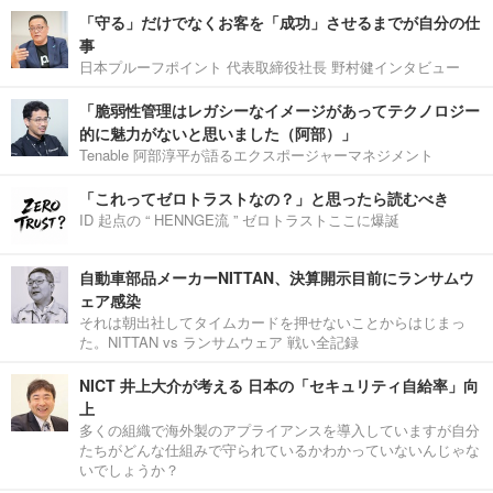
「守る」だけでなくお客を「成功」させるまでが自分の仕
事
日本プルーフポイント 代表取締役社長 野村健インタビュー
「脆弱性管理はレガシーなイメージがあってテクノロジー
的に魅力がないと思いました（阿部）」
Tenable 阿部淳平が語るエクスポージャーマネジメント
「これってゼロトラストなの？」と思ったら読むべき
ID 起点の “ HENNGE流 ” ゼロトラストここに爆誕
自動車部品メーカーNITTAN、決算開示目前にランサムウ
ェア感染
それは朝出社してタイムカードを押せないことからはじまっ
た。NITTAN vs ランサムウェア 戦い全記録
NICT 井上大介が考える 日本の「セキュリティ自給率」向
上
多くの組織で海外製のアプライアンスを導入していますが自分
たちがどんな仕組みで守られているかわかっていないんじゃな
いでしょうか？