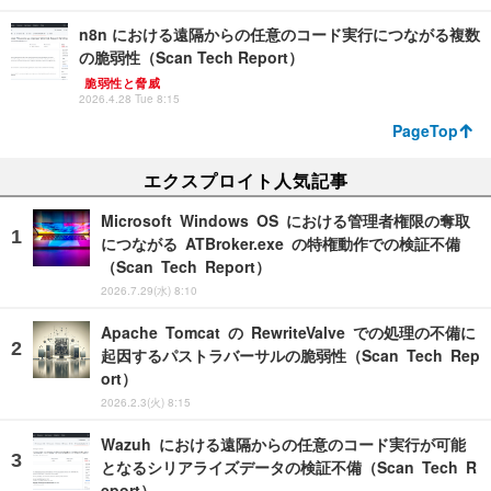
n8n における遠隔からの任意のコード実行につながる複数
の脆弱性（Scan Tech Report）
脆弱性と脅威
2026.4.28 Tue 8:15
PageTop
エクスプロイト人気記事
Microsoft Windows OS における管理者権限の奪取
につながる ATBroker.exe の特権動作での検証不備
（Scan Tech Report）
2026.7.29(水) 8:10
Apache Tomcat の RewriteValve での処理の不備に
起因するパストラバーサルの脆弱性（Scan Tech Rep
ort）
2026.2.3(火) 8:15
Wazuh における遠隔からの任意のコード実行が可能
となるシリアライズデータの検証不備（Scan Tech R
eport）