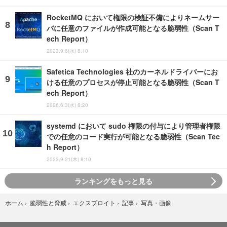
RocketMQ において権限の検証不備によりネームサー
バに任意のファイルが作成可能となる脆弱性（Scan T
ech Report）
2023.9.6(水) 8:10
Safetica Technologies 社のカーネルドライバーにお
ける任意のプロセスが停止可能となる脆弱性（Scan T
ech Report）
2026.6.3(水) 8:20
systemd において sudo 権限の付与により管理者権限
での任意のコード実行が可能となる脆弱性（Scan Tec
h Report）
2023.9.21(木) 8:10
ランキングをもっと見る
写真・画像
ホーム
›
脆弱性と脅威
›
エクスプロイト
›
記事
›