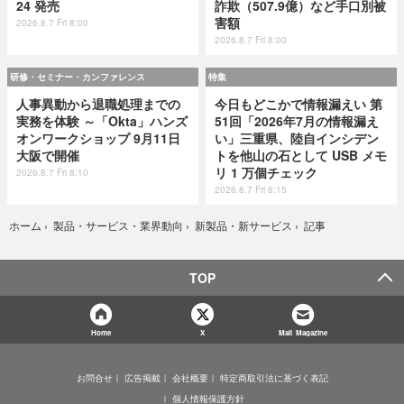
24 発売
詐欺（507.9億）など手口別被
害額
2026.8.7 Fri 8:00
2026.8.7 Fri 8:00
研修・セミナー・カンファレンス
特集
人事異動から退職処理までの
今日もどこかで情報漏えい 第
実務を体験 ～「Okta」ハンズ
51回「2026年7月の情報漏え
オンワークショップ 9月11日
い」三重県、陸自インシデン
大阪で開催
トを他山の石として USB メモ
リ 1 万個チェック
2026.8.7 Fri 8:10
2026.8.7 Fri 8:15
記事
ホーム
›
製品・サービス・業界動向
›
新製品・新サービス
›
TOP
Home
X
Mail Magazine
お問合せ
広告掲載
会社概要
特定商取引法に基づく表記
個人情報保護方針