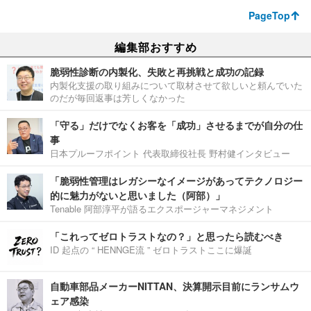
PageTop
編集部おすすめ
脆弱性診断の内製化、失敗と再挑戦と成功の記録
内製化支援の取り組みについて取材させて欲しいと頼んでいた
のだが毎回返事は芳しくなかった
「守る」だけでなくお客を「成功」させるまでが自分の仕
事
日本プルーフポイント 代表取締役社長 野村健インタビュー
「脆弱性管理はレガシーなイメージがあってテクノロジー
的に魅力がないと思いました（阿部）」
Tenable 阿部淳平が語るエクスポージャーマネジメント
「これってゼロトラストなの？」と思ったら読むべき
ID 起点の “ HENNGE流 ” ゼロトラストここに爆誕
自動車部品メーカーNITTAN、決算開示目前にランサムウ
ェア感染