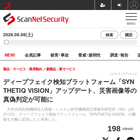
MENU
2026.08.08(土)
検索
購読
NEW!
会員記事
被害･事故
脅威･脆弱性
調査･報告
製品・サービス・業界動向
新製品・新サービス
2026.6.19 Fri 8:00
ディープフェイク検知プラットフォーム「SYN
THETIQ VISION」アップデート、災害画像等の
真偽判定が可能に
大学共同利用機関法人情報・システム研究機構国立情報学研究所（NII）は6
月10日、ディープフェイク検知プラットフォーム「SYNTHETIQ VISION」の機
能を大幅に拡張したと発表した。
198
views