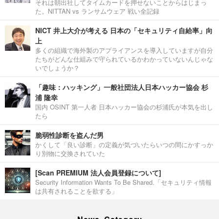
それは朝出社してタイムカードを押せないことからはじまっ
た。NITTAN vs ランサムウェア 戦い全記録
NICT 井上大介が考える 日本の「セキュリティ自給率」向
上
多くの組織で海外製のアプライアンスを導入していますが自分
たちがどんな仕組みで守られているかわかっていないんじゃな
いでしょうか？
「趣味：ハッキング」一般社団法人日本ハッカー協会 杉
浦 隆幸
国内 OSINT 第一人者 日本ハッカー協会の杉浦氏が本気を出し
たら
脆弱性診断を盗んだ男
かくして「良い診断」の定義が気づいたらいつの間にかすっか
り別物に交換されていた
[Scan PREMIUM 法人会員登録について]
Security Information Wants To Be Shared.「セキュリティ情報
は共有されることを欲する」