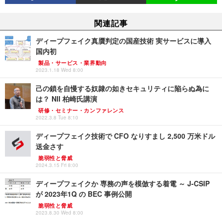
関連記事
ディープフェイク真贋判定の国産技術 実サービスに導入
国内初
製品・サービス・業界動向
2023.1.18 Wed 8:00
己の鎖を自慢する奴隷の如きセキュリティに陥らぬ為に
は？ NII 柏崎氏講演
研修・セミナー・カンファレンス
2022.3.8 Tue 8:10
ディープフェイク技術で CFO なりすまし 2,500 万米ドル
送金さす
脆弱性と脅威
2024.3.15 Fri 8:00
ディープフェイクか 専務の声を模倣する着電 ～ J-CSIP
が 2023年1Q の BEC 事例公開
脆弱性と脅威
2023.8.30 Wed 8:00