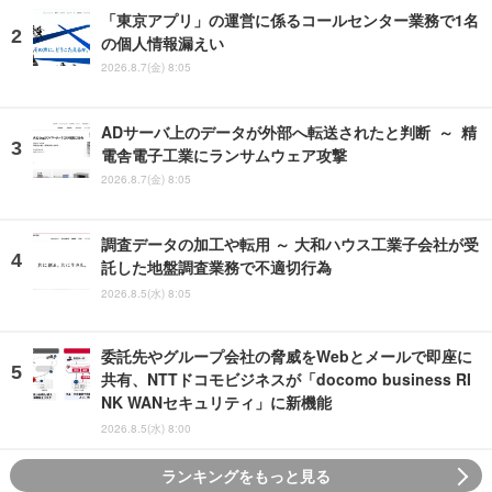
「東京アプリ」の運営に係るコールセンター業務で1名
の個人情報漏えい
2026.8.7(金) 8:05
ADサーバ上のデータが外部へ転送されたと判断 ～ 精
電舎電子工業にランサムウェア攻撃
2026.8.7(金) 8:05
調査データの加工や転用 ～ 大和ハウス工業子会社が受
託した地盤調査業務で不適切行為
2026.8.5(水) 8:05
委託先やグループ会社の脅威をWebとメールで即座に
共有、NTTドコモビジネスが「docomo business RI
NK WANセキュリティ」に新機能
2026.8.5(水) 8:00
ランキングをもっと見る