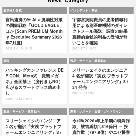
News Category
脆弱性と脅威
インシデント・事故
官民連携の米 AI × 脆弱性対策
宇都宮病院職員の患者情報利
の国家戦略「GOLD EAGLE」
用による別医療機関のダイレ
ほか [Scan PREMIUM Month
クトメール郵送、調査の結果
ly Executive Summary 2026
直接的金銭的利益の受領が無
年7月度]
いことを確認
2026.8.6 Thu 8:15
2026.8.7 Fri 8:05
国際
製品・サービス・業界動向
ハッキングカンファレンス DE
スリーシェイクのエンジニア
F CON、Meta式「変態メガ
4 名が翻訳『実践 プラットフ
ネ」全面禁止（度付きもNG）
ォームエンジニアリング』8 /
広がるスマートグラス締め出
24 発売
し
2026.8.7 Fri 8:00
2026.8.3 Mon 8:15
製品・サービス・業界動向
調査・レポート・白書・ガイドライン
スリーシェイクのエンジニア
令和8(2026)年上半期の特殊詐
4 名が翻訳『実践 プラットフ
欺、被害総額1,816億円 ～ 投
ォームエンジニアリング』8 /
資詐欺（797.9億）やニセ警察