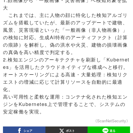
1.顔画像から「一般画像・災害画像」へ検知対象を拡
大
これまでは、主に人物の顔に特化した検知アルゴリ
ズムを搭載していたが、最新のアップデートで建物、
風景、災害現場といった「一般画像（非人物画像）」
の検知に対応。生成AI特有のアーティファクト（計算
の痕跡）を解析し、偽の洪水や火災、建物の損壊画像
の真偽を高い精度で判定する。
2.検知エンジンのアーキテクチャを刷新し「Kubernet
es」を活用したクラウドネイティブな構成へと移行。
オートスケーリングによる高速・大量処理：検知リク
エストの増減に応じて計算リソースを自動的に最適
化。
高い可用性と柔軟な運用：コンテナ化された検知エン
ジンをKubernetes上で管理することで、システムの
安定稼働を実現。
《ScanNetSecurity》
シェア
ポスト
送る