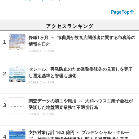
PageTop
アクセスランキング
停職1ヶ月 ～ 市職員が飲食店関係者に関する市税等の
情報を口外
2026.8.6(木) 8:05
セシール、再発防止のため業務委託先の見直しを完了
し選定基準と管理も強化
2026.8.5(水) 8:05
調査データの加工や転用 ～ 大和ハウス工業子会社が
受託した地盤調査業務で不適切行為
2026.8.5(水) 8:05
支払対象は計 16.3 億円 ～ プルデンシャル・グルー
プ、社員の不適切金銭行為に関する補償進捗を発表