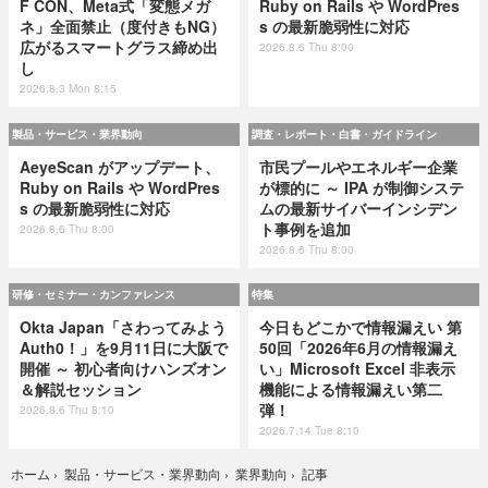
F CON、Meta式「変態メガ
Ruby on Rails や WordPres
ネ」全面禁止（度付きもNG）
s の最新脆弱性に対応
広がるスマートグラス締め出
2026.8.6 Thu 8:00
し
2026.8.3 Mon 8:15
製品・サービス・業界動向
調査・レポート・白書・ガイドライン
AeyeScan がアップデート、
市民プールやエネルギー企業
Ruby on Rails や WordPres
が標的に ～ IPA が制御システ
s の最新脆弱性に対応
ムの最新サイバーインシデン
ト事例を追加
2026.8.6 Thu 8:00
2026.8.6 Thu 8:00
研修・セミナー・カンファレンス
特集
Okta Japan「さわってみよう
今日もどこかで情報漏えい 第
Auth0！」を9月11日に大阪で
50回「2026年6月の情報漏え
開催 ～ 初心者向けハンズオン
い」Microsoft Excel 非表示
＆解説セッション
機能による情報漏えい第二
弾！
2026.8.6 Thu 8:10
2026.7.14 Tue 8:10
記事
ホーム
›
製品・サービス・業界動向
›
業界動向
›