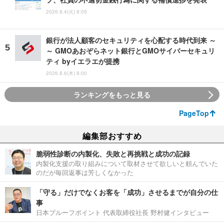
2026.8.4(火) 8:05
銀行が法人顧客のセキュリティを心配する時代到来 ～
～ GMOあおぞらネット銀行とGMOサイバーセキュリ
ティ byイエラエが提携
2026.8.6(木) 8:00
ランキングをもっと見る
PageTop
編集部おすすめ
脆弱性診断の内製化、失敗と再挑戦と成功の記録
内製化支援の取り組みについて取材させて欲しいと頼んでいた
のだが毎回返事は芳しくなかった
「守る」だけでなくお客を「成功」させるまでが自分の仕
事
日本プルーフポイント 代表取締役社長 野村健インタビュー