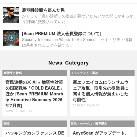
脆弱性診断を盗んだ男
かくして「良い診断」の定義が気づいたらいつの間にかすっか
り別物に交換されていた
[Scan PREMIUM 法人会員登録について]
Security Information Wants To Be Shared.「セキュリティ情報
は共有されることを欲する」
News Category
脆弱性と脅威
インシデント・事故
官民連携の米 AI × 脆弱性対策
新エフエイコムにランサムウ
の国家戦略「GOLD EAGLE」
ェア攻撃、取引先の従業員に
ほか [Scan PREMIUM Month
関する個人情報が漏えいした
ly Executive Summary 2026
可能性
年7月度]
2026.8.6 Thu 8:05
2026.8.6 Thu 8:15
国際
製品・サービス・業界動向
ハッキングカンファレンス DE
AeyeScan がアップデート、