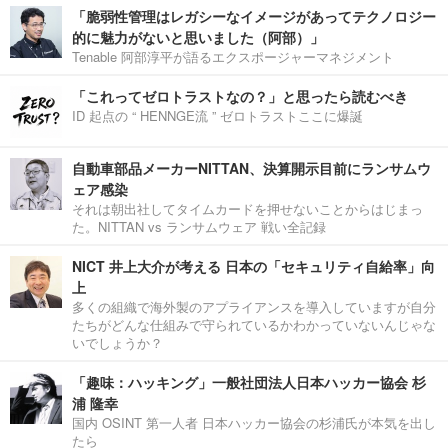
「脆弱性管理はレガシーなイメージがあってテクノロジー
的に魅力がないと思いました（阿部）」
Tenable 阿部淳平が語るエクスポージャーマネジメント
「これってゼロトラストなの？」と思ったら読むべき
ID 起点の “ HENNGE流 ” ゼロトラストここに爆誕
自動車部品メーカーNITTAN、決算開示目前にランサムウ
ェア感染
それは朝出社してタイムカードを押せないことからはじまっ
た。NITTAN vs ランサムウェア 戦い全記録
NICT 井上大介が考える 日本の「セキュリティ自給率」向
上
多くの組織で海外製のアプライアンスを導入していますが自分
たちがどんな仕組みで守られているかわかっていないんじゃな
いでしょうか？
「趣味：ハッキング」一般社団法人日本ハッカー協会 杉
浦 隆幸
国内 OSINT 第一人者 日本ハッカー協会の杉浦氏が本気を出し
たら