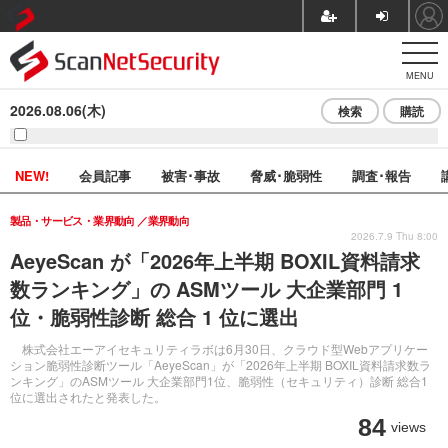
MENU
2026.08.06(木)
検索
購読
NEW!
会員記事
被害･事故
脅威･脆弱性
調査･報告
製品・サービス・業界動向
業界動向
2026.7.9 Thu 8:00
AeyeScan が「2026年上半期 BOXIL資料請求
数ランキング」の ASMツール 大企業部門 1
位・脆弱性診断 総合 1 位に選出
株式会社エーアイセキュリティラボは6月30日、クラウド型Webアプリケー
ション脆弱性診断ツール「AeyeScan」が「2026年上半期 BOXIL資料請求数ラ
ンキング」のASMツール 大企業部門1位、脆弱性（セキュリティ）診断 総合1
位に選出されたと発表した。
84
views