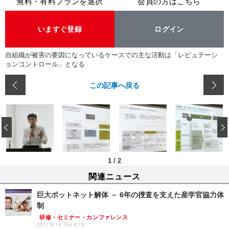
無料・有料プランを選択
会員の方はこちら
いますぐ登録
ログイン
自組織が被害の要因になっているケースでの主な活動は「レピュテーシ
ョンコントロール」となる
この記事へ戻る
‹
1
/
2
関連ニュース
巨大ボットネット解体 － 6年の捜査を支えた産学官協力体
制
研修・セミナー・カンファレンス
2017.9.14 Thu 8:15