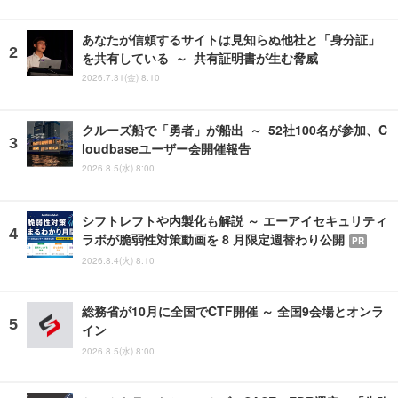
あなたが信頼するサイトは見知らぬ他社と「身分証」
を共有している ～ 共有証明書が生む脅威
2026.7.31(金) 8:10
クルーズ船で「勇者」が船出 ～ 52社100名が参加、C
loudbaseユーザー会開催報告
2026.8.5(水) 8:00
シフトレフトや内製化も解説 ～ エーアイセキュリティ
ラボが脆弱性対策動画を 8 月限定週替わり公開
PR
2026.8.4(火) 8:10
総務省が10月に全国でCTF開催 ～ 全国9会場とオンラ
イン
2026.8.5(水) 8:00