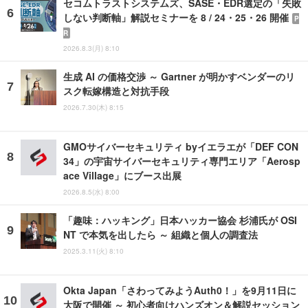
セコムトラストシステムズ、SASE・EDR選定の「失敗
しない判断軸」解説セミナーを 8 / 24・25・26 開催
P
R
2026.8.3(月) 8:10
生成 AI の価格交渉 ～ Gartner が明かすベンダーのリ
スク転嫁構造と対抗手段
2026.7.30(木) 8:15
GMOサイバーセキュリティ byイエラエが「DEF CON
34」の宇宙サイバーセキュリティ専門エリア「Aerosp
ace Village」にブース出展
2026.8.5(水) 8:00
「趣味：ハッキング」日本ハッカー協会 杉浦氏が OSI
NT で本気を出したら ～ 組織と個人の調査法
2025.3.11(火) 8:10
Okta Japan「さわってみようAuth0！」を9月11日に
大阪で開催 ～ 初心者向けハンズオン＆解説セッション