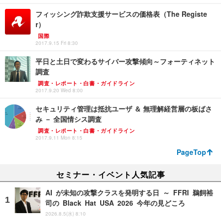
フィッシング詐欺支援サービスの価格表（The Registe
r）
国際
2017.9.15 Fri 8:30
平日と土日で変わるサイバー攻撃傾向～フォーティネット
調査
調査・レポート・白書・ガイドライン
2017.9.20 Wed 8:00
セキュリティ管理は抵抗ユーザ ＆ 無理解経営層の板ばさ
み － 全国情シス調査
調査・レポート・白書・ガイドライン
2017.9.11 Mon 8:15
PageTop
セミナー・イベント人気記事
AI が未知の攻撃クラスを発明する日 ～ FFRI 鵜飼裕
司の Black Hat USA 2026 今年の見どころ
2026.8.5(水) 8:10