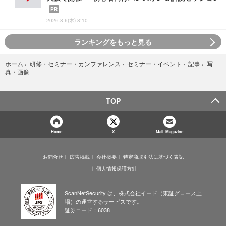
PR
2026.8.6(木) 8:10
ランキングをもっと見る
写
ホーム
›
研修・セミナー・カンファレンス
›
セミナー・イベント
›
記事
›
真・画像
TOP
Home
X
Mail Magazine
お問合せ
広告掲載
会社概要
特定商取引法に基づく表記
個人情報保護方針
ScanNetSecurity は、株式会社イード（東証グロース上
場）の運営するサービスです。
証券コード：6038