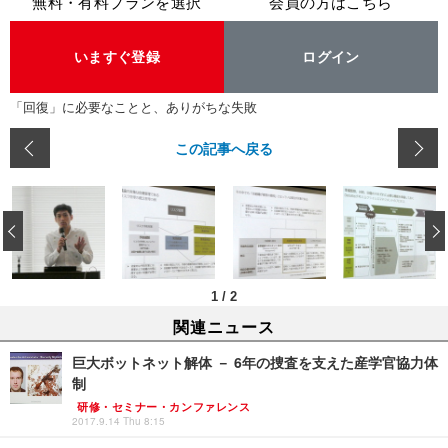
無料・有料プランを選択
会員の方はこちら
いますぐ登録
ログイン
「回復」に必要なことと、ありがちな失敗
この記事へ戻る
‹
1
/
2
関連ニュース
巨大ボットネット解体 － 6年の捜査を支えた産学官協力体
制
研修・セミナー・カンファレンス
2017.9.14 Thu 8:15