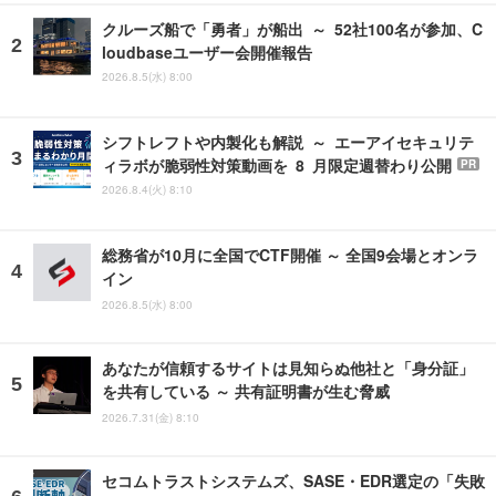
クルーズ船で「勇者」が船出 ～ 52社100名が参加、C
loudbaseユーザー会開催報告
2026.8.5(水) 8:00
シフトレフトや内製化も解説 ～ エーアイセキュリテ
ィラボが脆弱性対策動画を 8 月限定週替わり公開
PR
2026.8.4(火) 8:10
総務省が10月に全国でCTF開催 ～ 全国9会場とオンラ
イン
2026.8.5(水) 8:00
あなたが信頼するサイトは見知らぬ他社と「身分証」
を共有している ～ 共有証明書が生む脅威
2026.7.31(金) 8:10
セコムトラストシステムズ、SASE・EDR選定の「失敗