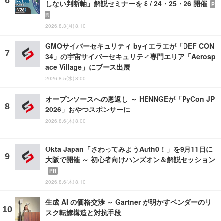
しない判断軸」解説セミナーを 8 / 24・25・26 開催
P
R
2026.8.3(月) 8:10
GMOサイバーセキュリティ byイエラエが「DEF CON
34」の宇宙サイバーセキュリティ専門エリア「Aerosp
ace Village」にブース出展
2026.8.5(水) 8:00
オープンソースへの恩返し ～ HENNGEが「PyCon JP
2026」おやつスポンサーに
2026.8.6(木) 8:00
Okta Japan「さわってみようAuth0！」を9月11日に
大阪で開催 ～ 初心者向けハンズオン＆解説セッション
PR
2026.8.6(木) 8:10
生成 AI の価格交渉 ～ Gartner が明かすベンダーのリ
スク転嫁構造と対抗手段