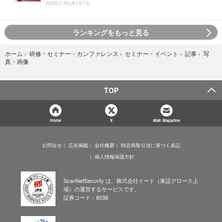
2026.7.30(木) 8:15
ランキングをもっと見る
写
ホーム
›
研修・セミナー・カンファレンス
›
セミナー・イベント
›
記事
›
真・画像
TOP
Home
X
Mail Magazine
お問合せ
広告掲載
会社概要
特定商取引法に基づく表記
個人情報保護方針
ScanNetSecurity は、株式会社イード（東証グロース上
場）の運営するサービスです。
証券コード：6038