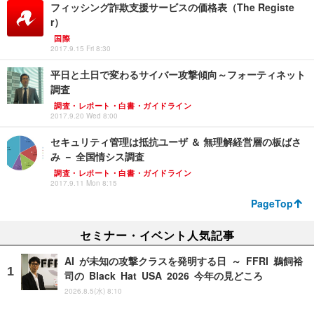
フィッシング詐欺支援サービスの価格表（The Registe
r）
国際
2017.9.15 Fri 8:30
平日と土日で変わるサイバー攻撃傾向～フォーティネット
調査
調査・レポート・白書・ガイドライン
2017.9.20 Wed 8:00
セキュリティ管理は抵抗ユーザ ＆ 無理解経営層の板ばさ
み － 全国情シス調査
調査・レポート・白書・ガイドライン
2017.9.11 Mon 8:15
PageTop
セミナー・イベント人気記事
AI が未知の攻撃クラスを発明する日 ～ FFRI 鵜飼裕
司の Black Hat USA 2026 今年の見どころ
2026.8.5(水) 8:10