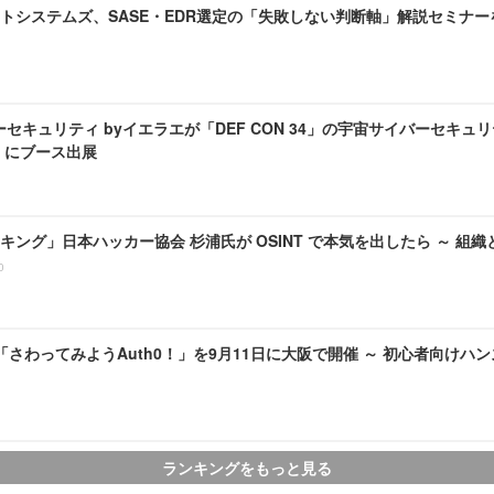
システムズ、SASE・EDR選定の「失敗しない判断軸」解説セミナーを 8 
セキュリティ byイエラエが「DEF CON 34」の宇宙サイバーセキュリ
age」にブース出展
キング」日本ハッカー協会 杉浦氏が OSINT で本気を出したら ～ 組
0
pan「さわってみようAuth0！」を9月11日に大阪で開催 ～ 初心者向け
ランキングをもっと見る