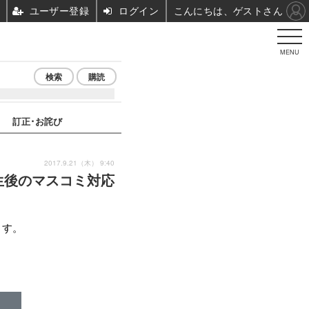
ユーザー登録
ログイン
こんにちは、ゲストさん
MENU
検索
購読
訂正･お詫び
2017.9.21（木） 9:40
生後のマスコミ対応
ます。