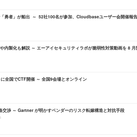
勇者」が船出 ～ 52社100名が参加、Cloudbaseユーザー会開催報
や内製化も解説 ～ エーアイセキュリティラボが脆弱性対策動画を 8 
月に全国でCTF開催 ～ 全国9会場とオンライン
価格交渉 ～ Gartner が明かすベンダーのリスク転嫁構造と対抗手段
5