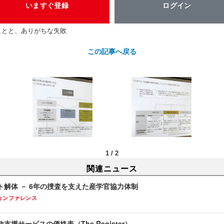
いますぐ登録
ログイン
ことと、ありがちな失敗
この記事へ戻る
1
/
2
関連ニュース
ト解体 － 6年の捜査を支えた産学官協力体制
カンファレンス
援サービスの価格表（The Register）