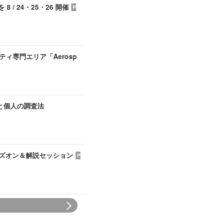
/ 24・25・26 開催
P
ティ専門エリア「Aerosp
織と個人の調査法
ハンズオン＆解説セッション
P