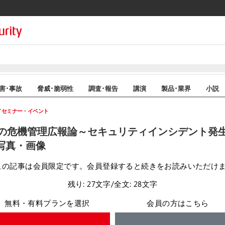
害･事故
脅威･脆弱性
調査･報告
講演
製品･業界
小説
セミナー・イベント
の危機管理広報論～セキュリティインシデント発
写真・画像
この記事は会員限定です。会員登録すると続きをお読みいただけ
残り: 27文字/全文: 28文字
無料・有料プランを選択
会員の方はこちら