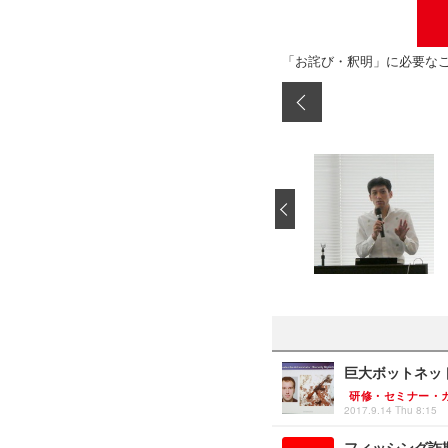
「お詫び・釈明」に必要な
‹
巨大ボットネッ
研修・セミナー・
2017.9.14 Thu 8:15
フィッシング詐欺支