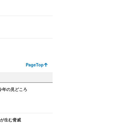
PageTop
6 今年の見どころ
書が生む脅威