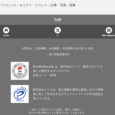
写真・画像
ンファレンス
›
セミナー・イベント
›
記事
›
TOP
Home
X
Mail Magazin
お問合せ
広告掲載
会社概要
特定商取引法に基づく表記
個人情報保護方針
ScanNetSecurity は、株式会社イード（東証グロース上
場）の運営するサービスです。
証券コード：6038
株式会社イードは、個人情報の適切な取扱いを行う事業
者に対して付与されるプライバシーマークの付与認定を
受けています。
紹介した商品/サービスを購入、契約した場合に、
売上の一部が弊社サイトに還元されることがあります。