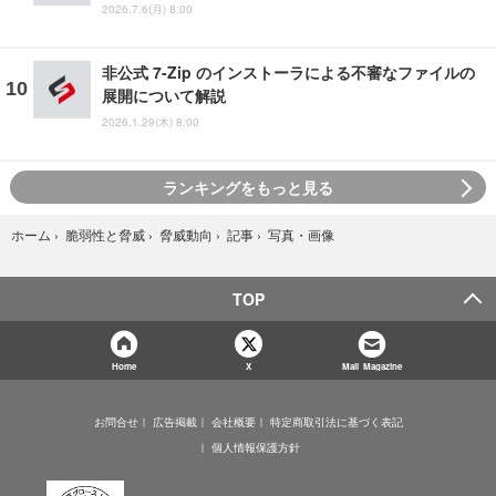
2026.7.6(月) 8:00
非公式 7-Zip のインストーラによる不審なファイルの
展開について解説
2026.1.29(木) 8:00
ランキングをもっと見る
写真・画像
ホーム
›
脆弱性と脅威
›
脅威動向
›
記事
›
TOP
Home
X
Mail Magazine
お問合せ
広告掲載
会社概要
特定商取引法に基づく表記
個人情報保護方針