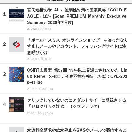
官民連携の米 AI × 脆弱性対策の国家戦略「GOLD E
AGLE」ほか [Scan PREMIUM Monthly Executive
Summary 2026年7月度]
2026.8.6(木) 8:15
「ポール・スミス オンラインショップ」を装ったなり
すましメールやアカウント、フィッシングサイトに注
意呼びかけ
2025.8.4(月) 8:05
CSIRT支援室 第37回 19年以上見過ごされていた Lin
ux kernel のゼロデイ脆弱性を報告した話：CVE-202
6-43456
2026.7.30(木) 8:10
クリックしていないのにアダルトサイトに登録させる
「ゼロクリック詐欺」（シマンテック）
2016.1.28(木) 8:00
水道料金請求や給水停止をSMSやメールで案内するこ