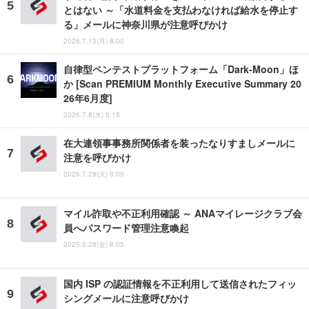
とはない ～「水道料金を支払わなければ給水を停止す
る」メールに神奈川県が注意呼びかけ
2026.7.13(月) 8:00
自律型ペンテストプラットフォーム「Dark-Moon」ほ
か [Scan PREMIUM Monthly Executive Summary 20
26年6月度]
2026.7.8(水) 8:15
在大連領事事務所関係者を装ったなりすましメールに
注意を呼びかけ
2026.7.28(火) 8:00
マイル詐取や不正利用確認 ～ ANAマイレージクラブ会
員へパスワード管理注意喚起
2025.2.28(金) 8:05
国内 ISP の認証情報を不正利用して送信されたフィッ
シングメールに注意呼びかけ