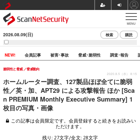
MENU
2026.08.09(日)
検索
購読
NEW!
会員記事
被害･事故
脅威･脆弱性
調査･報告
脆弱性と脅威
脅威動向
2020.8.5（水） 8:15
ホームルーター調査、127製品ほぼ全てに脆弱
性／英・加、APT29 による攻撃報告 ほか [Sca
n PREMIUM Monthly Executive Summary] 1
枚目の写真・画像
この記事は会員限定です。会員登録すると続きをお読みい
ただけます。
残り: 27文字/全文: 28文字