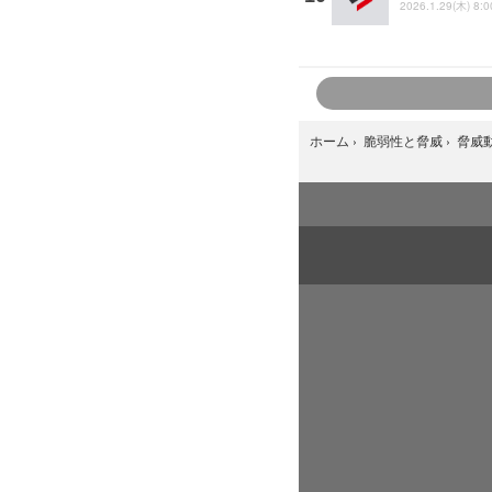
2026.1.29(木) 8:0
ホーム
›
脆弱性と脅威
›
脅威