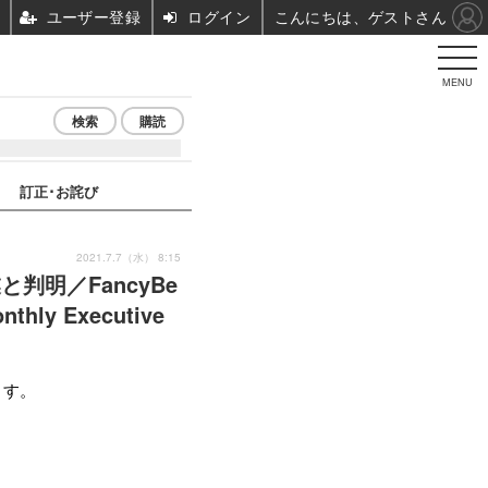
ユーザー登録
ログイン
こんにちは、ゲストさん
MENU
検索
購読
訂正･お詫び
2021.7.7（水） 8:15
と判明／FancyBe
hly Executive
ます。