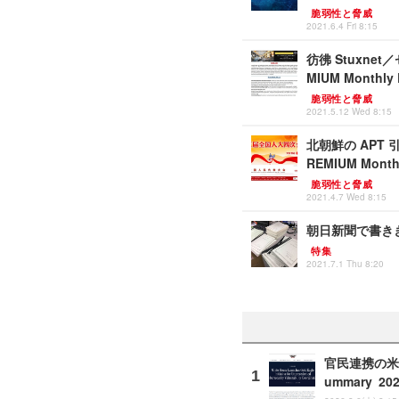
脆弱性と脅威
2021.6.4 Fri 8:15
彷彿 Stuxn
MIUM Monthly 
脆弱性と脅威
2021.5.12 Wed 8:15
北朝鮮の APT 
REMIUM Monthl
脆弱性と脅威
2021.4.7 Wed 8:15
朝日新聞で書き
特集
2021.7.1 Thu 8:20
官民連携の米 A
ummary 20