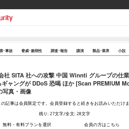
害･事故
脅威･脆弱性
調査･報告
講演
製品･業界
小説
 SITA 社への攻撃 中国 Winnti グループの仕業
騙るギャングが DDoS 恐喝 ほか [Scan PREMIUM Mont
枚目の写真・画像
この記事は会員限定です。会員登録すると続きをお読みいただけ
残り: 27文字/全文: 28文字
無料・有料プランを選択
会員の方はこちら