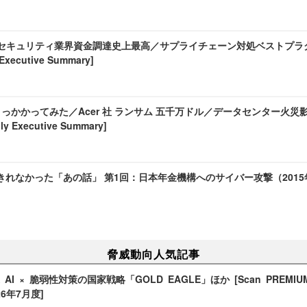
et／セキュリティ業界資金調達史上最高／サプライチェーン対処ベストプラクティ
Executive Summary]
引っかかってみた／Acer 社 ランサム 五千万ドル／データセンター火災影響が
y Executive Summary]
きれなかった「あの話」 第1回：日本年金機構へのサイバー攻撃（2015
脅威動向人気記事
I × 脆弱性対策の国家戦略「GOLD EAGLE」ほか [Scan PREMIUM Mo
26年7月度]