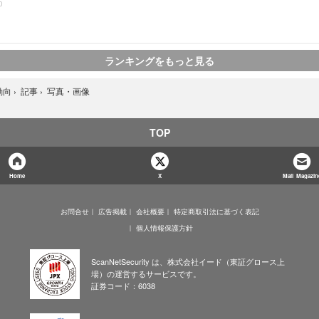
0
ランキングをもっと見る
写真・画像
動向
›
記事
›
TOP
Home
X
Mail Magazin
お問合せ
広告掲載
会社概要
特定商取引法に基づく表記
個人情報保護方針
ScanNetSecurity は、株式会社イード（東証グロース上
場）の運営するサービスです。
証券コード：6038