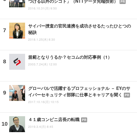
つける以外のシゴト」（NTTデータ先端技術）
PR
2016.10.31(月) 9:50
サイバー捜査の官民連携を成功させるたったひとつの
秘訣
2018.1.25(木) 8:30
規範となりうるか？セコムの対応事例（1）
2003.7.24(木) 12:00
グローバルで活躍するプロフェッショナル － EYのサ
イバーセキュリティ部隊に仕事とキャリアを聞く
PR
2017.10.16(月) 10:15
４１歳コンビニ店長の転職
PR
2019.3.4(月) 8:45