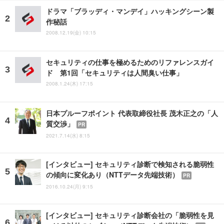
ドラマ「ブラッディ・マンデイ」ハッキングシーン製
作秘話
2008.12.19(金) 10:15
セキュリティの仕事を極めるためのリファレンスガイ
ド 第1回「セキュリティは人間臭い仕事」
2008.1.24(木) 17:15
日本プルーフポイント 代表取締役社長 茂木正之の「人
質交渉」
PR
2021.7.14(水) 8:15
[インタビュー] セキュリティ診断で検知される脆弱性
の傾向に変化あり（NTTデータ先端技術）
PR
2016.10.24(月) 9:15
[インタビュー] セキュリティ診断会社の「脆弱性を見