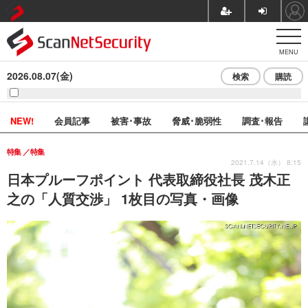
MENU
2026.08.07(金)
検索
購読
NEW!
会員記事
被害･事故
脅威･脆弱性
調査･報告
特集
特集
2021.7.14（水） 8:15
日本プルーフポイント 代表取締役社長 茂木正
之の「人質交渉」 1枚目の写真・画像