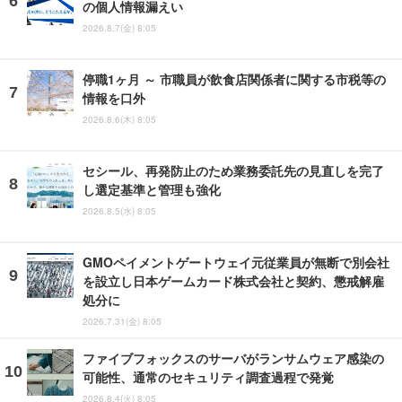
の個人情報漏えい
2026.8.7(金) 8:05
停職1ヶ月 ～ 市職員が飲食店関係者に関する市税等の
情報を口外
2026.8.6(木) 8:05
セシール、再発防止のため業務委託先の見直しを完了
し選定基準と管理も強化
2026.8.5(水) 8:05
GMOペイメントゲートウェイ元従業員が無断で別会社
を設立し日本ゲームカード株式会社と契約、懲戒解雇
処分に
2026.7.31(金) 8:05
ファイブフォックスのサーバがランサムウェア感染の
可能性、通常のセキュリティ調査過程で発覚
2026.8.4(火) 8:05