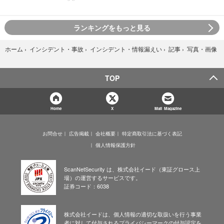
ランキングをもっと見る
写真・画像
ホーム
›
インシデント・事故
›
インシデント・情報漏えい
›
記事
›
TOP
Home
X
Mail Magazine
お問合せ
広告掲載
会社概要
特定商取引法に基づく表記
個人情報保護方針
ScanNetSecurity は、株式会社イード（東証グロース上
場）の運営するサービスです。
証券コード：6038
株式会社イードは、個人情報の適切な取扱いを行う事業
者に対して付与されるプライバシーマークの付与認定を