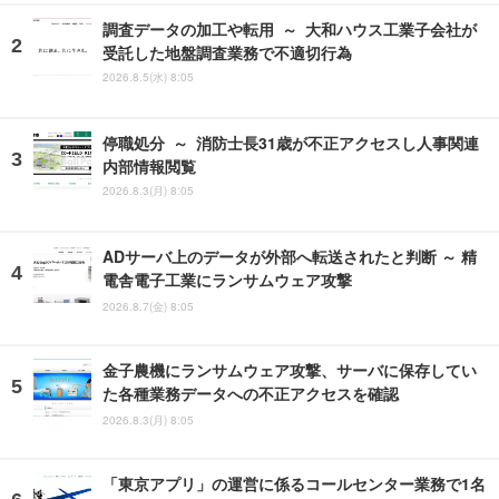
調査データの加工や転用 ～ 大和ハウス工業子会社が
受託した地盤調査業務で不適切行為
2026.8.5(水) 8:05
停職処分 ～ 消防士長31歳が不正アクセスし人事関連
内部情報閲覧
2026.8.3(月) 8:05
ADサーバ上のデータが外部へ転送されたと判断 ～ 精
電舎電子工業にランサムウェア攻撃
2026.8.7(金) 8:05
金子農機にランサムウェア攻撃、サーバに保存してい
た各種業務データへの不正アクセスを確認
2026.8.3(月) 8:05
「東京アプリ」の運営に係るコールセンター業務で1名