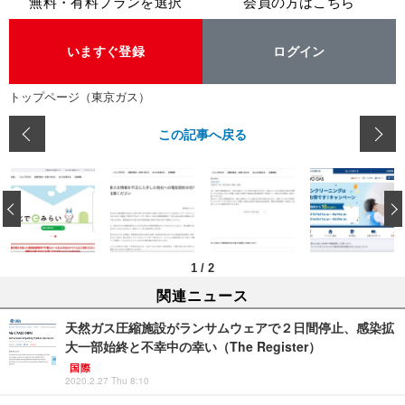
無料・有料プランを選択
会員の方はこちら
いますぐ登録
ログイン
トップページ（東京ガス）
この記事へ戻る
‹
1
/
2
関連ニュース
天然ガス圧縮施設がランサムウェアで２日間停止、感染拡
大一部始終と不幸中の幸い（The Register）
国際
2020.2.27 Thu 8:10