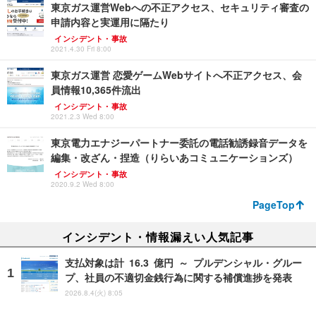
東京ガス運営Webへの不正アクセス、セキュリティ審査の
申請内容と実運用に隔たり
インシデント・事故
2021.4.30 Fri 8:00
東京ガス運営 恋愛ゲームWebサイトへ不正アクセス、会
員情報10,365件流出
インシデント・事故
2021.2.3 Wed 8:00
東京電力エナジーパートナー委託の電話勧誘録音データを
編集・改ざん・捏造（りらいあコミュニケーションズ）
インシデント・事故
2020.9.2 Wed 8:00
PageTop
インシデント・情報漏えい人気記事
支払対象は計 16.3 億円 ～ プルデンシャル・グルー
プ、社員の不適切金銭行為に関する補償進捗を発表
2026.8.4(火) 8:05