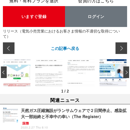
無料・有料プランを選択
会員の方はこちら
いますぐ登録
ログイン
リリース（電気小売営業におけるお客さま情報の不適切な取得につい
て）
この記事へ戻る
‹
1
/
2
関連ニュース
天然ガス圧縮施設がランサムウェアで２日間停止、感染拡
大一部始終と不幸中の幸い（The Register）
国際
2020.2.27 Thu 8:10