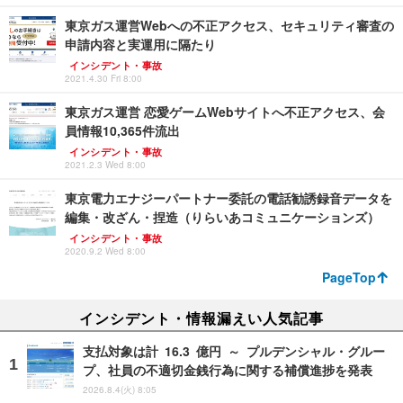
東京ガス運営Webへの不正アクセス、セキュリティ審査の
申請内容と実運用に隔たり
インシデント・事故
2021.4.30 Fri 8:00
東京ガス運営 恋愛ゲームWebサイトへ不正アクセス、会
員情報10,365件流出
インシデント・事故
2021.2.3 Wed 8:00
東京電力エナジーパートナー委託の電話勧誘録音データを
編集・改ざん・捏造（りらいあコミュニケーションズ）
インシデント・事故
2020.9.2 Wed 8:00
PageTop
インシデント・情報漏えい人気記事
支払対象は計 16.3 億円 ～ プルデンシャル・グルー
プ、社員の不適切金銭行為に関する補償進捗を発表
2026.8.4(火) 8:05