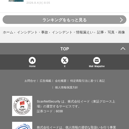
2026.8.4(火) 8:05
ランキングをもっと見る
写真・画像
ホーム
›
インシデント・事故
›
インシデント・情報漏えい
›
記事
›
TOP
Home
X
Mail Magazine
お問合せ
広告掲載
会社概要
特定商取引法に基づく表記
個人情報保護方針
ScanNetSecurity は、株式会社イード（東証グロース上
場）の運営するサービスです。
証券コード：6038
株式会社イードは、個人情報の適切な取扱いを行う事業