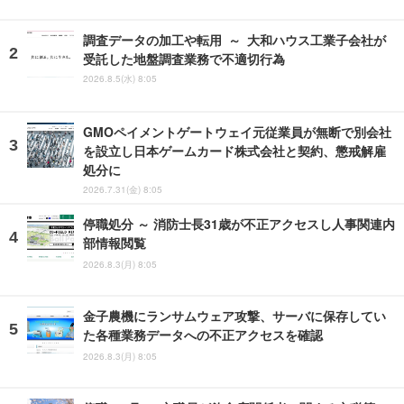
調査データの加工や転用 ～ 大和ハウス工業子会社が
受託した地盤調査業務で不適切行為
2026.8.5(水) 8:05
GMOペイメントゲートウェイ元従業員が無断で別会社
を設立し日本ゲームカード株式会社と契約、懲戒解雇
処分に
2026.7.31(金) 8:05
停職処分 ～ 消防士長31歳が不正アクセスし人事関連内
部情報閲覧
2026.8.3(月) 8:05
金子農機にランサムウェア攻撃、サーバに保存してい
た各種業務データへの不正アクセスを確認
2026.8.3(月) 8:05