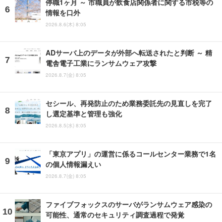
停職1ヶ月 ～ 市職員が飲食店関係者に関する市税等の
情報を口外
2026.8.6(木) 8:05
ADサーバ上のデータが外部へ転送されたと判断 ～ 精
電舎電子工業にランサムウェア攻撃
2026.8.7(金) 8:05
セシール、再発防止のため業務委託先の見直しを完了
し選定基準と管理も強化
2026.8.5(水) 8:05
「東京アプリ」の運営に係るコールセンター業務で1名
の個人情報漏えい
2026.8.7(金) 8:05
ファイブフォックスのサーバがランサムウェア感染の
可能性、通常のセキュリティ調査過程で発覚