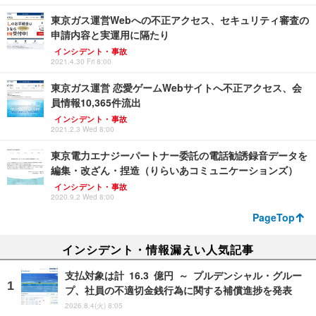
東京ガス運営Webへの不正アクセス、セキュリティ審査の
申請内容と実運用に隔たり
インシデント・事故
2021.4.30 Fri 8:00
東京ガス運営 恋愛ゲームWebサイトへ不正アクセス、会
員情報10,365件流出
インシデント・事故
2021.2.3 Wed 8:00
東京電力エナジーパートナー委託の電話勧誘録音データを
編集・改ざん・捏造（りらいあコミュニケーションズ）
インシデント・事故
2020.9.2 Wed 8:00
PageTop
インシデント・情報漏えい人気記事
支払対象は計 16.3 億円 ～ プルデンシャル・グルー
プ、社員の不適切金銭行為に関する補償進捗を発表
2026.8.4(火) 8:05