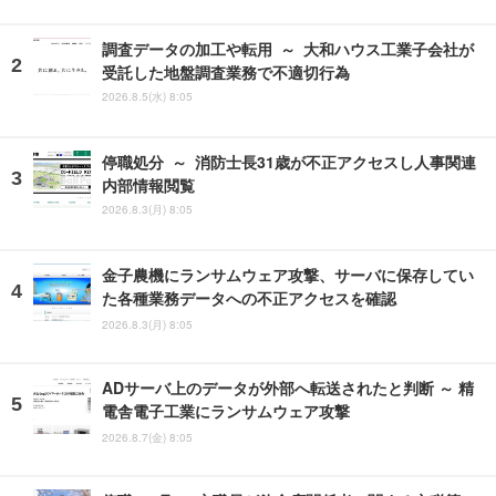
調査データの加工や転用 ～ 大和ハウス工業子会社が
受託した地盤調査業務で不適切行為
2026.8.5(水) 8:05
停職処分 ～ 消防士長31歳が不正アクセスし人事関連
内部情報閲覧
2026.8.3(月) 8:05
金子農機にランサムウェア攻撃、サーバに保存してい
た各種業務データへの不正アクセスを確認
2026.8.3(月) 8:05
ADサーバ上のデータが外部へ転送されたと判断 ～ 精
電舎電子工業にランサムウェア攻撃
2026.8.7(金) 8:05