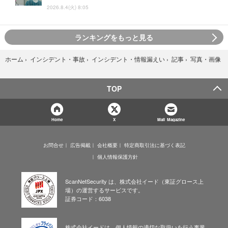
2026.8.4(火) 8:05
ランキングをもっと見る
写真・画像
ホーム
›
インシデント・事故
›
インシデント・情報漏えい
›
記事
›
TOP
Home
X
Mail Magazine
お問合せ
広告掲載
会社概要
特定商取引法に基づく表記
個人情報保護方針
ScanNetSecurity は、株式会社イード（東証グロース上
場）の運営するサービスです。
証券コード：6038
株式会社イードは、個人情報の適切な取扱いを行う事業