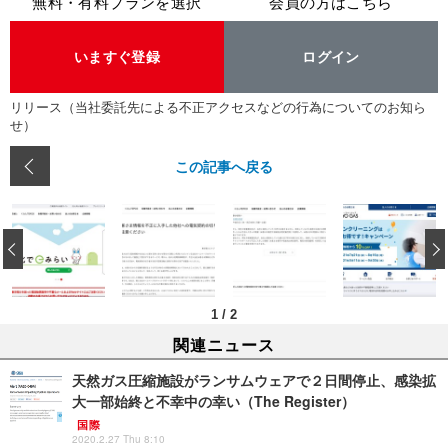
無料・有料プランを選択
会員の方はこちら
いますぐ登録
ログイン
リリース（当社委託先による不正アクセスなどの行為についてのお知ら
せ）
この記事へ戻る
‹
1
/
2
関連ニュース
天然ガス圧縮施設がランサムウェアで２日間停止、感染拡
大一部始終と不幸中の幸い（The Register）
国際
2020.2.27 Thu 8:10