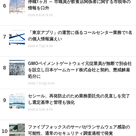
停職1ヶ月 ～ 市職員が飲食店関係者に関する市税等の
情報を口外
2026.8.6(木) 8:05
「東京アプリ」の運営に係るコールセンター業務で1名
の個人情報漏えい
2026.8.7(金) 8:05
GMOペイメントゲートウェイ元従業員が無断で別会社
を設立し日本ゲームカード株式会社と契約、懲戒解雇
処分に
2026.7.31(金) 8:05
セシール、再発防止のため業務委託先の見直しを完了
し選定基準と管理も強化
2026.8.5(水) 8:05
ファイブフォックスのサーバがランサムウェア感染の
可能性、通常のセキュリティ調査過程で発覚