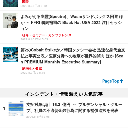
国際
2022.8.23 Tue 8:10
よみがえる幽霊(Spectre)、Wasmサンドボックス回避 ほ
か ～ FFRI 鵜飼裕司の Black Hat USA 2022 注目セッシ
ョン
研修・セミナー・カンファレンス
2022.8.10 Wed 5:05
第2のCobalt Strikeか／韓国タクシー会社 迅速な身代金支
払と事実公表／医療分野への攻撃が世界的傾向 ほか [Sca
n PREMIUM Monthly Executive Summary]
脆弱性と脅威
2022.8.9 Tue 8:15
PageTop
インシデント・情報漏えい人気記事
支払対象は計 16.3 億円 ～ プルデンシャル・グルー
プ、社員の不適切金銭行為に関する補償進捗を発表
2026.8.4(火) 8:05