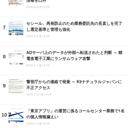
情報を口外
2026.8.6(木) 8:05
セシール、再発防止のため業務委託先の見直しを完了
し選定基準と管理も強化
2026.8.5(水) 8:05
ADサーバ上のデータが外部へ転送されたと判断 ～ 精
電舎電子工業にランサムウェア攻撃
2026.8.7(金) 8:05
警視庁からの連絡で発覚 ～ K9ナチュラルジャパンに
不正アクセス
2026.7.31(金) 8:05
「東京アプリ」の運営に係るコールセンター業務で1名
の個人情報漏えい
2026.8.7(金) 8:05