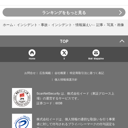
ランキングをもっと見る
写真・画像
ホーム
›
インシデント・事故
›
インシデント・情報漏えい
›
記事
›
TOP
Home
X
Mail Magazine
お問合せ
広告掲載
会社概要
特定商取引法に基づく表記
個人情報保護方針
ScanNetSecurity は、株式会社イード（東証グロース上
場）の運営するサービスです。
証券コード：6038
株式会社イードは、個人情報の適切な取扱いを行う事業
者に対して付与されるプライバシーマークの付与認定を