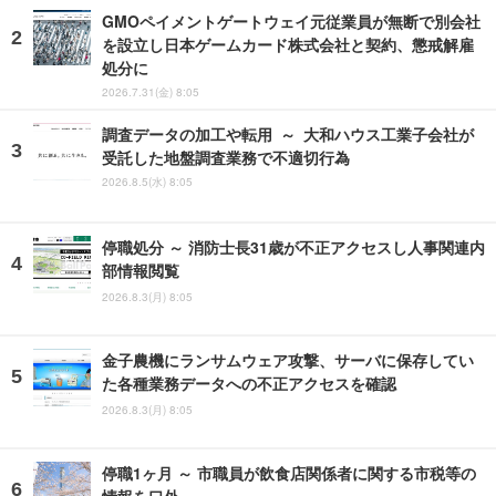
GMOペイメントゲートウェイ元従業員が無断で別会社
を設立し日本ゲームカード株式会社と契約、懲戒解雇
処分に
2026.7.31(金) 8:05
調査データの加工や転用 ～ 大和ハウス工業子会社が
受託した地盤調査業務で不適切行為
2026.8.5(水) 8:05
停職処分 ～ 消防士長31歳が不正アクセスし人事関連内
部情報閲覧
2026.8.3(月) 8:05
金子農機にランサムウェア攻撃、サーバに保存してい
た各種業務データへの不正アクセスを確認
2026.8.3(月) 8:05
停職1ヶ月 ～ 市職員が飲食店関係者に関する市税等の