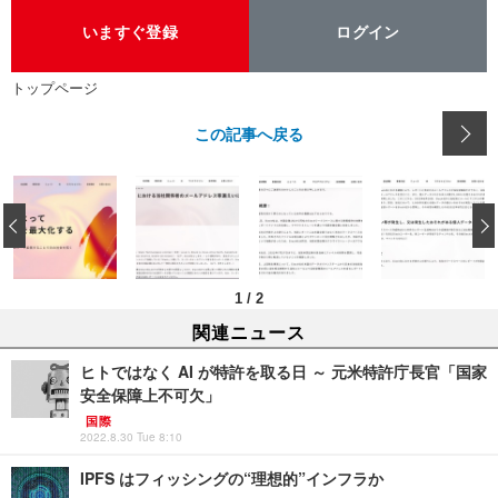
いますぐ登録
ログイン
トップページ
この記事へ戻る
‹
1
/
2
関連ニュース
ヒトではなく AI が特許を取る日 ～ 元米特許庁長官「国家
安全保障上不可欠」
国際
2022.8.30 Tue 8:10
IPFS はフィッシングの“理想的”インフラか