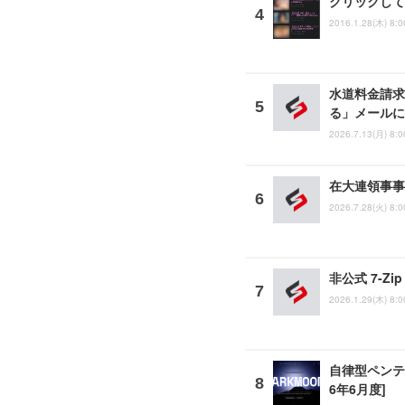
クリックして
2016.1.28(木) 8:0
水道料金請求
る」メールに
2026.7.13(月) 8:0
在大連領事事
2026.7.28(火) 8:0
非公式 7-
2026.1.29(木) 8:0
自律型ペンテスト
6年6月度]