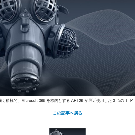
粘り強く積極的」Microsoft 365 を標的とする APT29 が最近使用した 3 つの TTP
この記事へ戻る