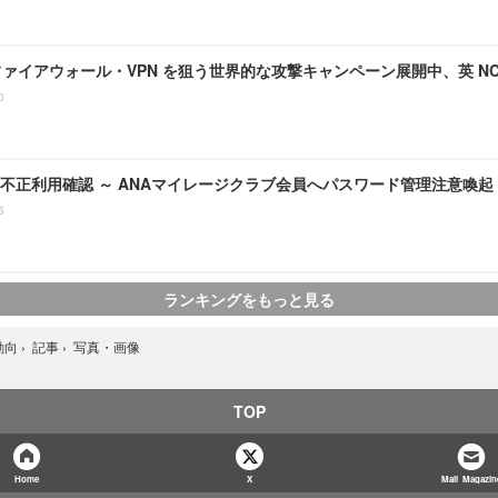
t のファイアウォール・VPN を狙う世界的な攻撃キャンペーン展開中、英 NC
0
不正利用確認 ～ ANAマイレージクラブ会員へパスワード管理注意喚起
5
ランキングをもっと見る
写真・画像
動向
›
記事
›
TOP
Home
X
Mail Magazin