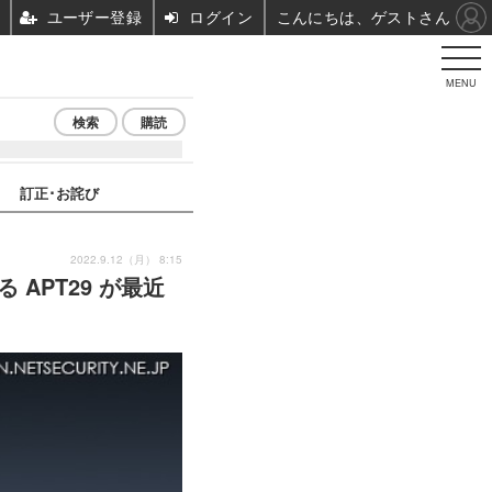
ユーザー登録
ログイン
こんにちは、ゲストさん
MENU
検索
購読
訂正･お詫び
2022.9.12（月） 8:15
る APT29 が最近