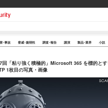
害･事故
脅威･脆弱性
調査･報告
講演
製品･業界
小説
g 第7回「粘り強く積極的」Microsoft 365 を標的とす
TTP 1枚目の写真・画像