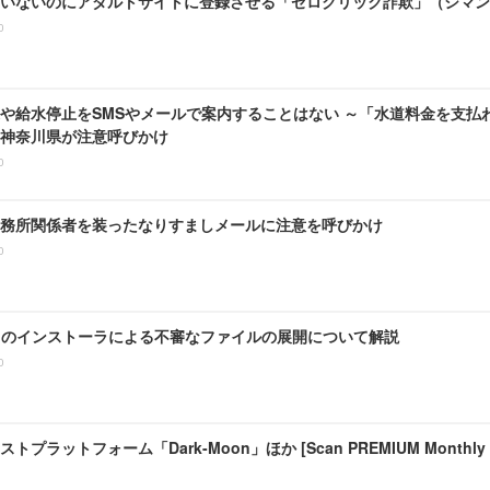
いないのにアダルトサイトに登録させる「ゼロクリック詐欺」（シマン
0
や給水停止をSMSやメールで案内することはない ～「水道料金を支払
神奈川県が注意呼びかけ
0
務所関係者を装ったなりすましメールに注意を呼びかけ
0
Zip のインストーラによる不審なファイルの展開について解説
0
プラットフォーム「Dark-Moon」ほか [Scan PREMIUM Monthly Exe