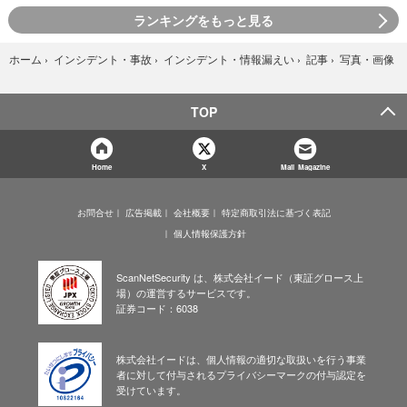
ランキングをもっと見る
写真・画像
ホーム
›
インシデント・事故
›
インシデント・情報漏えい
›
記事
›
TOP
Home
X
Mail Magazine
お問合せ
広告掲載
会社概要
特定商取引法に基づく表記
個人情報保護方針
ScanNetSecurity は、株式会社イード（東証グロース上
場）の運営するサービスです。
証券コード：6038
株式会社イードは、個人情報の適切な取扱いを行う事業
者に対して付与されるプライバシーマークの付与認定を
受けています。