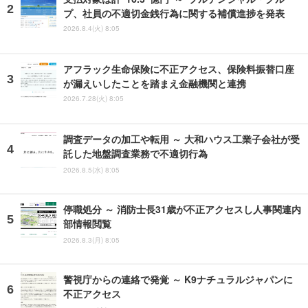
プ、社員の不適切金銭行為に関する補償進捗を発表
2026.8.4(火) 8:05
アフラック生命保険に不正アクセス、保険料振替口座
が漏えいしたことを踏まえ金融機関と連携
2026.7.28(火) 8:05
調査データの加工や転用 ～ 大和ハウス工業子会社が受
託した地盤調査業務で不適切行為
2026.8.5(水) 8:05
停職処分 ～ 消防士長31歳が不正アクセスし人事関連内
部情報閲覧
2026.8.3(月) 8:05
警視庁からの連絡で発覚 ～ K9ナチュラルジャパンに
不正アクセス