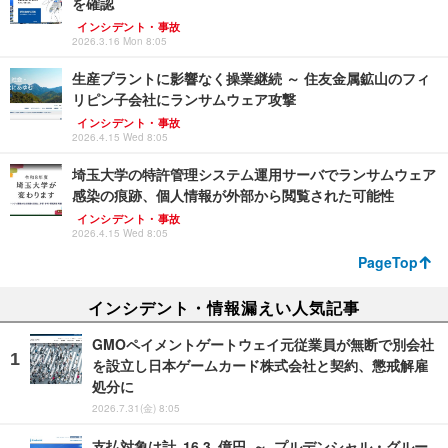
を確認
インシデント・事故
2026.3.16 Mon 8:05
生産プラントに影響なく操業継続 ～ 住友金属鉱山のフィ
リピン子会社にランサムウェア攻撃
インシデント・事故
2026.4.15 Wed 8:05
埼玉大学の特許管理システム運用サーバでランサムウェア
感染の痕跡、個人情報が外部から閲覧された可能性
インシデント・事故
2026.4.15 Wed 8:05
PageTop
インシデント・情報漏えい人気記事
GMOペイメントゲートウェイ元従業員が無断で別会社
を設立し日本ゲームカード株式会社と契約、懲戒解雇
処分に
2026.7.31(金) 8:05
支払対象は計 16.3 億円 ～ プルデンシャル・グルー