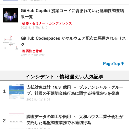
GitHub Copilot 提案コードに含まれていた脆弱性調査結
果一覧
研修・セミナー・カンファレンス
2023.4.13 Thu 8:10
GitHub Codespaces がマルウェア配布に悪用されるリス
ク
脆弱性と脅威
2023.3.7 Tue 8:00
PageTop
インシデント・情報漏えい人気記事
支払対象は計 16.3 億円 ～ プルデンシャル・グルー
プ、社員の不適切金銭行為に関する補償進捗を発表
2026.8.4(火) 8:05
調査データの加工や転用 ～ 大和ハウス工業子会社が
受託した地盤調査業務で不適切行為
2026.8.5(水) 8:05