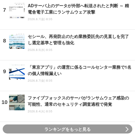
ADサーバ上のデータが外部へ転送されたと判断 ～ 精
電舎電子工業にランサムウェア攻撃
2026.8.7(金) 8:05
セシール、再発防止のため業務委託先の見直しを完了
し選定基準と管理も強化
2026.8.5(水) 8:05
「東京アプリ」の運営に係るコールセンター業務で1名
の個人情報漏えい
2026.8.7(金) 8:05
ファイブフォックスのサーバがランサムウェア感染の
可能性、通常のセキュリティ調査過程で発覚
2026.8.4(火) 8:05
ランキングをもっと見る