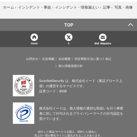
写真・画像
ホーム
›
インシデント・事故
›
インシデント・情報漏えい
›
記事
›
TOP
Home
X
Mail Magazine
お問合せ
広告掲載
会社概要
特定商取引法に基づく表記
個人情報保護方針
ScanNetSecurity は、株式会社イード（東証グロース上
場）の運営するサービスです。
証券コード：6038
株式会社イードは、個人情報の適切な取扱いを行う事業
者に対して付与されるプライバシーマークの付与認定を
受けています。
紹介した商品/サービスを購入、契約した場合に、
売上の一部が弊社サイトに還元されることがあります。