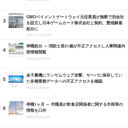
GMOペイメントゲートウェイ元従業員が無断で別会社
を設立し日本ゲームカード株式会社と契約、懲戒解雇
処分に
2026.7.31(金) 8:05
停職処分 ～ 消防士長31歳が不正アクセスし人事関連内
部情報閲覧
2026.8.3(月) 8:05
金子農機にランサムウェア攻撃、サーバに保存してい
た各種業務データへの不正アクセスを確認
2026.8.3(月) 8:05
停職1ヶ月 ～ 市職員が飲食店関係者に関する市税等の
情報を口外
2026.8.6(木) 8:05