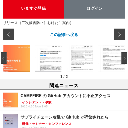
いますぐ登録
ログイン
リリース（二次被害防止にむけたご案内）
この記事へ戻る
‹
1
/
2
関連ニュース
CAMPFIRE の GitHub アカウントに不正アクセス
インシデント・事故
2026.4.20 Mon 8:05
サプライチェーン攻撃で GitHub が汚染されたら
研修・セミナー・カンファレンス
2023.7.5 Wed 8:15