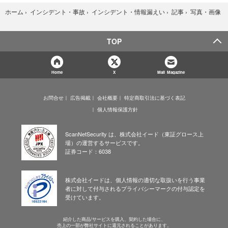
写真・画像
ホーム
›
インシデント・事故
›
インシデント・情報漏えい
›
記事
›
TOP
Home
X
Mail Magazine
お問合せ
広告掲載
会社概要
特定商取引法に基づく表記
個人情報保護方針
ScanNetSecurity は、株式会社イード（東証グロース上
場）の運営するサービスです。
証券コード：6038
株式会社イードは、個人情報の適切な取扱いを行う事業
者に対して付与されるプライバシーマークの付与認定を
受けています。
紹介した商品/サービスを購入、契約した場合に、
売上の一部が弊社サイトに還元されることがあります。