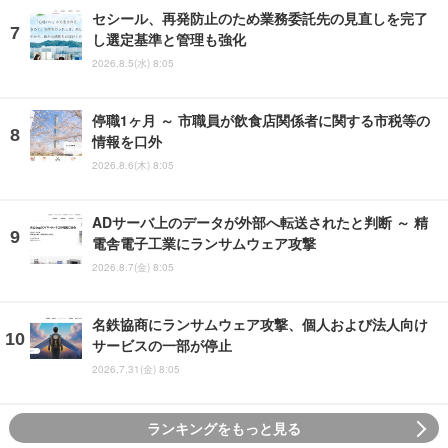
セシール、再発防止のため業務委託先の見直しを完了
し選定基準と管理も強化
2026.8.5(水) 8:05
停職1ヶ月 ～ 市職員が飲食店関係者に関する市税等の
情報を口外
2026.8.6(木) 8:05
ADサーバ上のデータが外部へ転送されたと判断 ～ 精
電舎電子工業にランサムウェア攻撃
2026.8.7(金) 8:05
名鉄協商にランサムウェア攻撃、個人および法人向け
サービスの一部が停止
2026.7.31(金) 8:05
ランキングをもっと見る