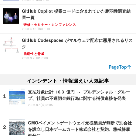
GitHub Copilot 提案コードに含まれていた脆弱性調査結
果一覧
研修・セミナー・カンファレンス
2023.4.13 Thu 8:10
GitHub Codespaces がマルウェア配布に悪用されるリス
ク
脆弱性と脅威
2023.3.7 Tue 8:00
PageTop
インシデント・情報漏えい人気記事
支払対象は計 16.3 億円 ～ プルデンシャル・グルー
プ、社員の不適切金銭行為に関する補償進捗を発表
2026.8.4(火) 8:05
GMOペイメントゲートウェイ元従業員が無断で別会社
を設立し日本ゲームカード株式会社と契約、懲戒解雇
処分に