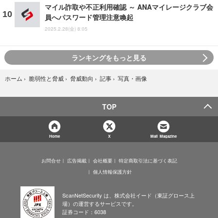
マイル詐取や不正利用確認 ～ ANAマイレージクラブ会
員へパスワード管理注意喚起
2025.2.28(金) 8:05
ランキングをもっと見る
写真・画像
ホーム
›
脆弱性と脅威
›
脅威動向
›
記事
›
TOP
Home
X
Mail Magazine
お問合せ
広告掲載
会社概要
特定商取引法に基づく表記
個人情報保護方針
ScanNetSecurity は、株式会社イード（東証グロース上
場）の運営するサービスです。
証券コード：6038