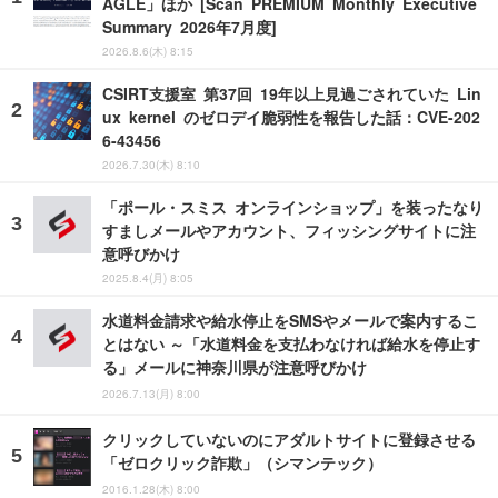
AGLE」ほか [Scan PREMIUM Monthly Executive
Summary 2026年7月度]
2026.8.6(木) 8:15
CSIRT支援室 第37回 19年以上見過ごされていた Lin
ux kernel のゼロデイ脆弱性を報告した話：CVE-202
6-43456
2026.7.30(木) 8:10
「ポール・スミス オンラインショップ」を装ったなり
すましメールやアカウント、フィッシングサイトに注
意呼びかけ
2025.8.4(月) 8:05
水道料金請求や給水停止をSMSやメールで案内するこ
とはない ～「水道料金を支払わなければ給水を停止す
る」メールに神奈川県が注意呼びかけ
2026.7.13(月) 8:00
クリックしていないのにアダルトサイトに登録させる
「ゼロクリック詐欺」（シマンテック）
2016.1.28(木) 8:00