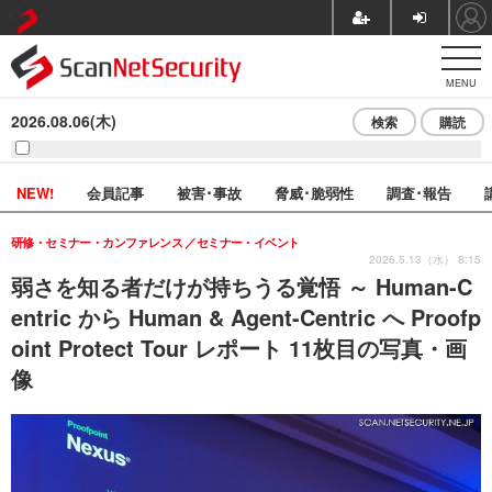
MENU
2026.08.06(木)
検索
購読
NEW!
会員記事
被害･事故
脅威･脆弱性
調査･報告
研修・セミナー・カンファレンス
セミナー・イベント
2026.5.13（水） 8:15
弱さを知る者だけが持ちうる覚悟 ～ Human-C
entric から Human & Agent-Centric へ Proofp
oint Protect Tour レポート 11枚目の写真・画
像