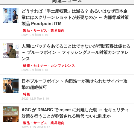
どうすれば「手土産転職」は減る？ あるいはなぜ日本企
業にはスクリーンショットが必要なのか ～ 内部脅威対策
製品 Proofpoint ITM
製品・サービス・業界動向
2024.9.9 Mon 8:10
人間にパッチをあてることはできないが行動変容は促せる
～ プルーフポイント フィッシングメール対策カンファレ
ンス
研修・セミナー・カンファレンス
2026.2.9 Mon 8:15
日本プルーフポイント 内田浩一が魅せられたサイバー攻
撃の超絶技巧
特集
2023.12.5 Tue 8:10
AGC が DMARC で reject に到達した朝 ～ セキュリティ
対策を行うことが称賛される時代 ついに到来か
製品・サービス・業界動向
2025.1.15 Wed 8:15