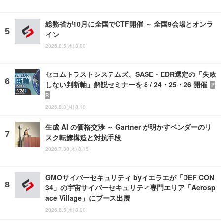
総務省が10月に全国でCTF開催 ～ 全国9会場とオンラ
イン
2026.8.5(水) 8:00
セコムトラストシステムズ、SASE・EDR選定の「失敗
しない判断軸」解説セミナーを 8 / 24・25・26 開催
P
R
2026.8.3(月) 8:10
生成 AI の価格交渉 ～ Gartner が明かすベンダーのリ
スク転嫁構造と対抗手段
2026.7.30(木) 8:15
GMOサイバーセキュリティ byイエラエが「DEF CON
34」の宇宙サイバーセキュリティ専門エリア「Aerosp
ace Village」にブース出展
2026.8.5(水) 8:00