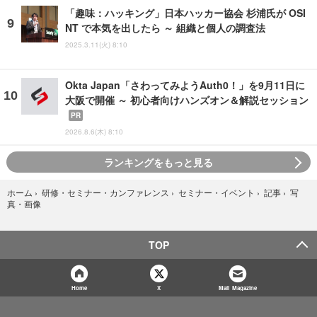
「趣味：ハッキング」日本ハッカー協会 杉浦氏が OSI
NT で本気を出したら ～ 組織と個人の調査法
2025.3.11(火) 8:10
Okta Japan「さわってみようAuth0！」を9月11日に
大阪で開催 ～ 初心者向けハンズオン＆解説セッション
PR
2026.8.6(木) 8:10
ランキングをもっと見る
写
ホーム
›
研修・セミナー・カンファレンス
›
セミナー・イベント
›
記事
›
真・画像
TOP
Home
X
Mail Magazine