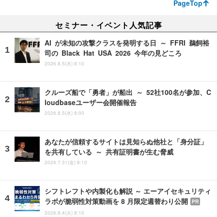
PageTop
セミナー・イベント人気記事
AI が未知の攻撃クラスを発明する日 ～ FFRI 鵜飼裕
司の Black Hat USA 2026 今年の見どころ
2026.8.5(水) 8:10
クルーズ船で「勇者」が船出 ～ 52社100名が参加、C
loudbaseユーザー会開催報告
2026.8.5(水) 8:00
あなたが信頼するサイトは見知らぬ他社と「身分証」
を共有している ～ 共有証明書が生む脅威
2026.7.31(金) 8:10
シフトレフトや内製化も解説 ～ エーアイセキュリティ
ラボが脆弱性対策動画を 8 月限定週替わり公開
PR
2026.8.4(火) 8:10