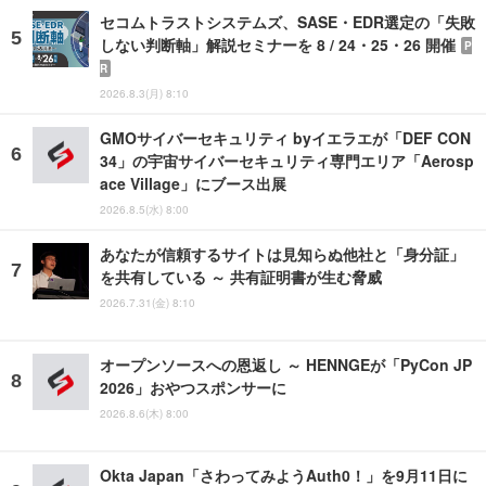
セコムトラストシステムズ、SASE・EDR選定の「失敗
しない判断軸」解説セミナーを 8 / 24・25・26 開催
P
R
2026.8.3(月) 8:10
GMOサイバーセキュリティ byイエラエが「DEF CON
34」の宇宙サイバーセキュリティ専門エリア「Aerosp
ace Village」にブース出展
2026.8.5(水) 8:00
あなたが信頼するサイトは見知らぬ他社と「身分証」
を共有している ～ 共有証明書が生む脅威
2026.7.31(金) 8:10
オープンソースへの恩返し ～ HENNGEが「PyCon JP
2026」おやつスポンサーに
2026.8.6(木) 8:00
Okta Japan「さわってみようAuth0！」を9月11日に