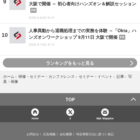
大阪で開催 ～ 初心者向けハンズオン＆解説セッション
PR
2026.8.6(木) 8:10
人事異動から退職処理までの実務を体験 ～「Okta」ハ
ンズオンワークショップ 9月11日 大阪で開催
PR
2026.8.7(金) 8:10
ランキングをもっと見る
写
ホーム
›
研修・セミナー・カンファレンス
›
セミナー・イベント
›
記事
›
真・画像
TOP
Home
X
Mail Magazine
お問合せ
広告掲載
会社概要
特定商取引法に基づく表記