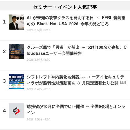
セミナー・イベント人気記事
AI が未知の攻撃クラスを発明する日 ～ FFRI 鵜飼裕
司の Black Hat USA 2026 今年の見どころ
2026.8.5(水) 8:10
クルーズ船で「勇者」が船出 ～ 52社100名が参加、C
loudbaseユーザー会開催報告
2026.8.5(水) 8:00
シフトレフトや内製化も解説 ～ エーアイセキュリテ
ィラボが脆弱性対策動画を 8 月限定週替わり公開
PR
2026.8.4(火) 8:10
総務省が10月に全国でCTF開催 ～ 全国9会場とオンラ
イン
2026.8.5(水) 8:00