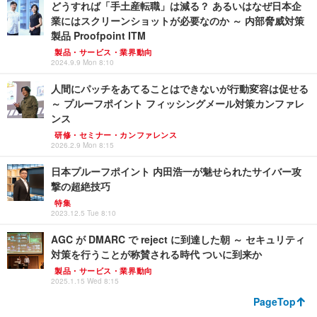
どうすれば「手土産転職」は減る？ あるいはなぜ日本企
業にはスクリーンショットが必要なのか ～ 内部脅威対策
製品 Proofpoint ITM
製品・サービス・業界動向
2024.9.9 Mon 8:10
人間にパッチをあてることはできないが行動変容は促せる
～ プルーフポイント フィッシングメール対策カンファレ
ンス
研修・セミナー・カンファレンス
2026.2.9 Mon 8:15
日本プルーフポイント 内田浩一が魅せられたサイバー攻
撃の超絶技巧
特集
2023.12.5 Tue 8:10
AGC が DMARC で reject に到達した朝 ～ セキュリティ
対策を行うことが称賛される時代 ついに到来か
製品・サービス・業界動向
2025.1.15 Wed 8:15
PageTop