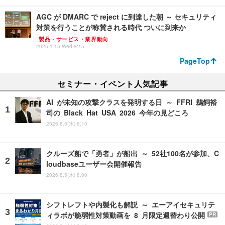
AGC が DMARC で reject に到達した朝 ～ セキュリティ
対策を行うことが称賛される時代 ついに到来か
製品・サービス・業界動向
2025.1.15 Wed 8:15
PageTop
セミナー・イベント人気記事
AI が未知の攻撃クラスを発明する日 ～ FFRI 鵜飼裕
司の Black Hat USA 2026 今年の見どころ
2026.8.5(水) 8:10
クルーズ船で「勇者」が船出 ～ 52社100名が参加、C
loudbaseユーザー会開催報告
2026.8.5(水) 8:00
シフトレフトや内製化も解説 ～ エーアイセキュリテ
ィラボが脆弱性対策動画を 8 月限定週替わり公開
PR