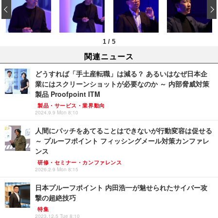
‹
1
/
5
関連ニュース
どうすれば「手土産転職」は減る？ あるいはなぜ日本企
業にはスクリーンショットが必要なのか ～ 内部脅威対策
製品 Proofpoint ITM
製品・サービス・業界動向
2024.9.9 Mon 8:10
人間にパッチをあてることはできないが行動変容は促せる
～ プルーフポイント フィッシングメール対策カンファレ
ンス
研修・セミナー・カンファレンス
2026.2.9 Mon 8:15
日本プルーフポイント 内田浩一が魅せられたサイバー攻
撃の超絶技巧
特集
2023.12.5 Tue 8:10