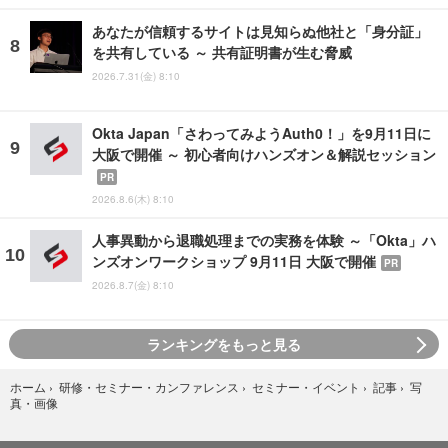
あなたが信頼するサイトは見知らぬ他社と「身分証」
を共有している ～ 共有証明書が生む脅威
2026.7.31(金) 8:10
Okta Japan「さわってみようAuth0！」を9月11日に
大阪で開催 ～ 初心者向けハンズオン＆解説セッション
PR
2026.8.6(木) 8:10
人事異動から退職処理までの実務を体験 ～「Okta」ハ
ンズオンワークショップ 9月11日 大阪で開催
PR
2026.8.7(金) 8:10
ランキングをもっと見る
写
ホーム
›
研修・セミナー・カンファレンス
›
セミナー・イベント
›
記事
›
真・画像