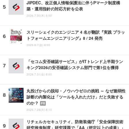
JIPDEC、改正個人情報保護法に伴うPマーク制度構
築・運用指針の対応方針を公表
2026.7.30(木) 8:00
スリーシェイクのエンジニア 4 名が翻訳『実践 プラッ
トフォームエンジニアリング』8 / 24 発売
2026.8.7(金) 8:00
「セコム安否確認サービス」がITトレンド上半期ラン
キング2026の安否確認システム部門で第1位を獲得
2026.7.31(金) 8:00
丸投げからの脱却・ノウハウゼロの挑戦 ～ なぜ脆弱性
診断の内製化は「ツールを入れただけ」だと失敗する
のか？
PR
2026.7.28(火) 8:10
リチェルカセキュリティ、防衛装備庁「安全保障技術
研究推進制度」研究課題で「AA（想定以上の成果）」