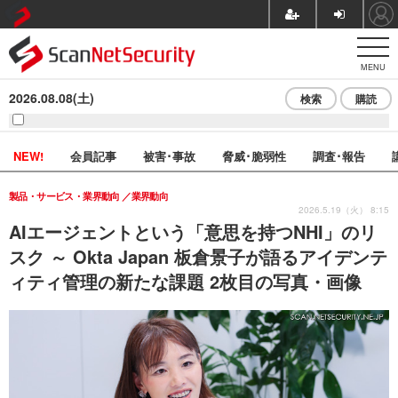
MENU
2026.08.08(土)
検索
購読
NEW!
会員記事
被害･事故
脅威･脆弱性
調査･報告
製品・サービス・業界動向
業界動向
2026.5.19（火） 8:15
AIエージェントという「意思を持つNHI」のリ
スク ～ Okta Japan 板倉景子が語るアイデンテ
ィティ管理の新たな課題 2枚目の写真・画像