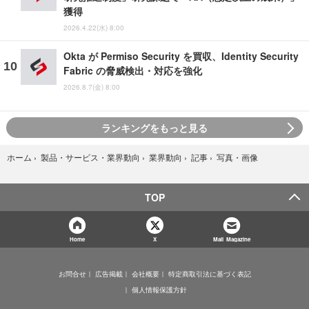
獲得
2026.4.22(水) 8:00
Okta が Permiso Security を買収、Identity Security
Fabric の脅威検出・対応を強化
2026.8.7(金) 8:00
ランキングをもっと見る
写真・画像
ホーム
›
製品・サービス・業界動向
›
業界動向
›
記事
›
TOP
Home
X
Mail Magazine
お問合せ
広告掲載
会社概要
特定商取引法に基づく表記
個人情報保護方針