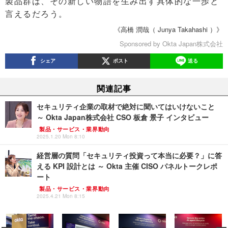
製品群は、その新しい物語を生み出す具体的な一歩と
言えるだろう。
《高橋 潤哉（ Junya Takahashi ）》
Sponsored by Okta Japan株式会社
シェア
ポスト
送る
関連記事
セキュリティ企業の取材で絶対に聞いてはいけないこと
～ Okta Japan株式会社 CSO 板倉 景子 インタビュー
製品・サービス・業界動向
2025.1.20 Mon 8:10
経営層の質問「セキュリティ投資って本当に必要？」に答
える KPI 設計とは ～ Okta 主催 CISO パネルトークレポ
ート
製品・サービス・業界動向
2025.4.21 Mon 8:15