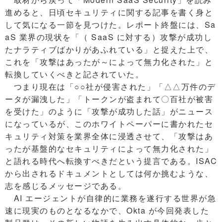
進めると、日頃セキュリティに関する記事を書く身と
して気になる一節を見つけた。レポート終盤には、Sa
aS 業界の現状を「（ SaaS に対する）攻撃が成功し
たナラティブばかりがあふれている」と捉えた上で、
これを「攻撃はあったが～によって無力化された」と
転換していくべきと記されていた。
つまり現在は「○○社が侵害された」「△△万件のデ
ータが漏洩した」「トークンが盗まれて〇百社が被害
を受けた」のように「攻撃が成功した話」がニュース
になっているが、このホワイトペーパーに書かれたセ
キュリティ対策を業界全体に浸透させて、「攻撃はあ
ったが基盤的なセキュリティによって無力化された」
と語れる時代へ転換すべきだという提言である。ISAC
から出されるドキュメントとしては何か挑むような、
志を感じるメッセージである。
AI エージェントが自律的に業務を遂行する世界が急
速に現実のものとなるなかで、Okta が今回発表した