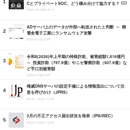
CとプライベートSOC、どう棲み分けて協力する？
PR
2024.12.19(木) 8:15
ADサーバ上のデータが外部へ転送されたと判断 ～ 精
電舎電子工業にランサムウェア攻撃
2026.8.7(金) 8:05
令和8(2026)年上半期の特殊詐欺、被害総額1,816億円
～ 投資詐欺（797.9億）やニセ警察詐欺（507.9億）な
ど手口別被害額
2026.8.7(金) 8:00
権威DNSサーバの設定不備による情報流出について注
意を呼びかけ（JPRS）
2016.1.13(水) 17:28
3月の不正アクセス届出状況を発表（IPA/ISEC）
2003.4.10(木) 12:00