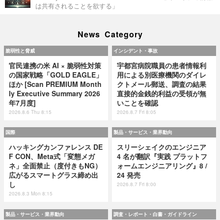
は共有されることを欲する」
News Category
脆弱性と脅威
インシデント・事故
官民連携の米 AI × 脆弱性対策
宇都宮病院職員の患者情報利
の国家戦略「GOLD EAGLE」
用による別医療機関のダイレ
ほか [Scan PREMIUM Month
クトメール郵送、調査の結果
ly Executive Summary 2026
直接的金銭的利益の受領が無
年7月度]
いことを確認
2026.8.6 Thu 8:15
2026.8.7 Fri 8:05
国際
製品・サービス・業界動向
ハッキングカンファレンス DE
スリーシェイクのエンジニア
F CON、Meta式「変態メガ
4 名が翻訳『実践 プラットフ
ネ」全面禁止（度付きもNG）
ォームエンジニアリング』8 /
広がるスマートグラス締め出
24 発売
し
2026.8.7 Fri 8:00
2026.8.3 Mon 8:15
製品・サービス・業界動向
調査・レポート・白書・ガイドライン