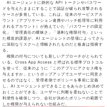
AI エージェントに静的な API トークンやパスワー
ドを与えたままにすることで認証が破られ攻撃される
ケースが多発している。これは、従来のサービスアカ
ウント（アプリケーション連携やバッチ処理等に利用
されるアカウント）が抱えていた「パスワードの固定
化」「管理責任の曖昧さ」「過剰な権限付与」といっ
た構造的課題が、AI エージェントの登場によってさら
に深刻なリスクへと増幅されたものだと板倉は指摘す
る。
権限の付与についても新しいアプローチがとられて
いる。Cross App Access と呼ばれる標準プロトコル
を使って、従来のように「このアプリにアクセス権を
与えますか」というポップアップでユーザーに同意さ
せるのではなく、管理者側でポリシーを事前に定義
し、AI エージェントができることをあらかじめ決めて
おくことができる。ユーザーに判断を委ねないことで
利便性を確保しつつ、会社が決めたポリシーの範囲で
しか権限が与えられない仕組みだ。