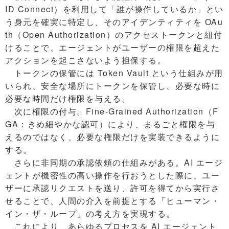
ID Connect）を利用して「誰が操作しているか」とい
う身元を確実に特定し、そのアイデンティティを OAu
th（Open Authorization）のアクセストークンと紐付
けることで、エージェントがユーザーの権限を超えた
アクションを起こさないよう担保する。
トークンの保管には Token Vault という仕組みが用
いられ、安全な場所にトークンを保管し、必要な時に
必要な時間だけ権限を与える。
次に権限の付与。Fine-Grained Authorization（F
GA：きめ細やかな認可）により、まるごと権限を与
えるのではなく、必要な権限だけを実装できるように
する。
さらに非同期の承認依頼の仕組みがある。AI エージ
ェントが機密性の高い操作を行おうとした際に、ユー
ザーに承認リクエストを送り、許可を得てから実行さ
せることで、人間の介入を前提とする「ヒューマン・
イン・ザ・ループ」の考え方を実現する。
これにより、あらゆるプロセスを AI エージェント