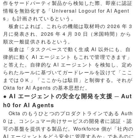
作をサードパーティ製品から検知した際、即座に認証
情報を無効化する「Universal Logout for AI Agent
s」も計画されているという。
板倉によれば、これらの機能は取材時の 2026 年 3
月に発表され、2026 年 4 月 30 日（米国時間）から
順次一般提供されるという。
板倉は「タスクベースで動く生成 AI 以外にも、自
律的に動く AI エージェント もこれで管理できます」
と答えた。自律的な AI エージェント を検知し、定め
られたルールに基づいてガードレールを設けて「ここ
まではＯＫ」「ここからは駄目」と制御する。それが
Okta for AI Agents の基本思想だ。
● AI エージェントの安全な開発を支援 ─ Aut
h0 for AI Agents
Okta のもうひとつのプロダクトラインである Auth
0 は、コンシュマー向けサービスの開発者に認証・認
可の基盤を提供する製品だ。Workforce 側が「社内の
AI エージェントをどう安全に管理するか」であるのに