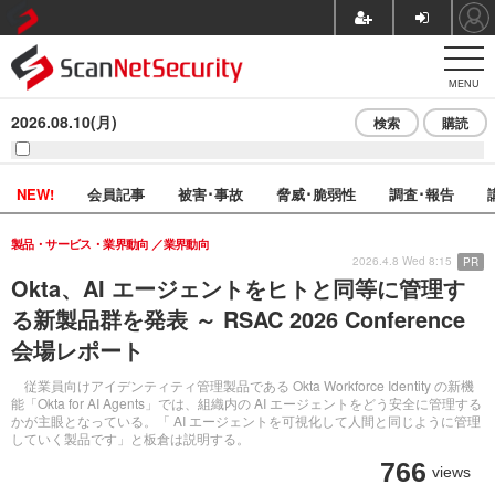
MENU
2026.08.10(月)
検索
購読
NEW!
会員記事
被害･事故
脅威･脆弱性
調査･報告
製品・サービス・業界動向
業界動向
2026.4.8 Wed 8:15
PR
Okta、AI エージェントをヒトと同等に管理す
る新製品群を発表 ～ RSAC 2026 Conference
会場レポート
従業員向けアイデンティティ管理製品である Okta Workforce Identity の新機
能「Okta for AI Agents」では、組織内の AI エージェントをどう安全に管理する
かが主眼となっている。「 AI エージェントを可視化して人間と同じように管理
していく製品です」と板倉は説明する。
766
views