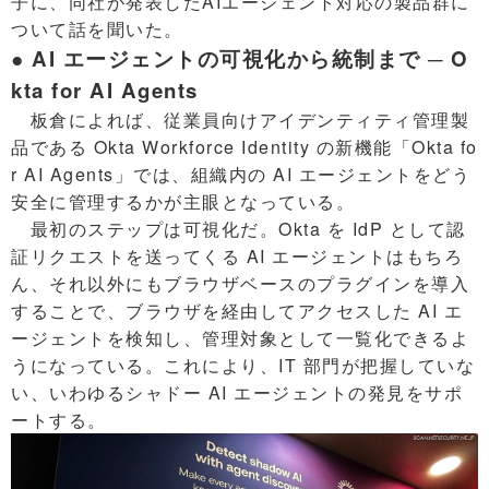
子に、同社が発表したAIエージェント対応の製品群に
ついて話を聞いた。
● AI エージェントの可視化から統制まで ─ O
kta for AI Agents
板倉によれば、従業員向けアイデンティティ管理製
品である Okta Workforce Identity の新機能「Okta fo
r AI Agents」では、組織内の AI エージェントをどう
安全に管理するかが主眼となっている。
最初のステップは可視化だ。Okta を IdP として認
証リクエストを送ってくる AI エージェントはもちろ
ん、それ以外にもブラウザベースのプラグインを導入
することで、ブラウザを経由してアクセスした AI エ
ージェントを検知し、管理対象として一覧化できるよ
うになっている。これにより、IT 部門が把握していな
い、いわゆるシャドー AI エージェントの発見をサポ
ートする。