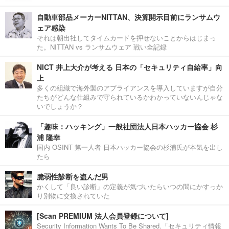
自動車部品メーカーNITTAN、決算開示目前にランサムウ
ェア感染
それは朝出社してタイムカードを押せないことからはじまっ
た。NITTAN vs ランサムウェア 戦い全記録
NICT 井上大介が考える 日本の「セキュリティ自給率」向
上
多くの組織で海外製のアプライアンスを導入していますが自分
たちがどんな仕組みで守られているかわかっていないんじゃな
いでしょうか？
「趣味：ハッキング」一般社団法人日本ハッカー協会 杉
浦 隆幸
国内 OSINT 第一人者 日本ハッカー協会の杉浦氏が本気を出し
たら
脆弱性診断を盗んだ男
かくして「良い診断」の定義が気づいたらいつの間にかすっか
り別物に交換されていた
[Scan PREMIUM 法人会員登録について]
Security Information Wants To Be Shared.「セキュリティ情報