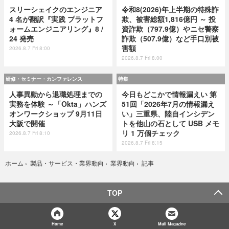
スリーシェイクのエンジニア
令和8(2026)年上半期の特殊詐
4 名が翻訳『実践 プラットフ
欺、被害総額1,816億円 ～ 投
ォームエンジニアリング』8 /
資詐欺（797.9億）やニセ警察
24 発売
詐欺（507.9億）など手口別被
害額
2026.8.7 Fri 8:00
2026.8.7 Fri 8:00
研修・セミナー・カンファレンス
特集
人事異動から退職処理までの
今日もどこかで情報漏えい 第
実務を体験 ～「Okta」ハンズ
51回「2026年7月の情報漏え
オンワークショップ 9月11日
い」三重県、陸自インシデン
大阪で開催
トを他山の石として USB メモ
リ 1 万個チェック
2026.8.7 Fri 8:10
2026.8.7 Fri 8:15
記事
ホーム
›
製品・サービス・業界動向
›
業界動向
›
TOP
Home
X
Mail Magazine