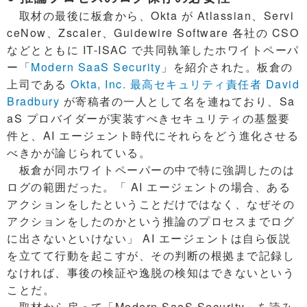
取材の最後に板倉から、Okta が Atlassian、Servi
ceNow、Zscaler、Guidewire Software 各社の CSO
などとともに IT-ISAC で共同執筆したホワイトペーパ
ー「
Modern SaaS Security
」を紹介された。板倉の
上司である
Okta, Inc. 最高セキュリティ責任者 David
Bradbury
が寄稿者の一人として名を連ねており、Sa
aS プロバイダーが実装すべきセキュリティの基盤要
件と、AI エージェント時代にそれらをどう進化させる
べきかが論じられている。
板倉が同ホワイトペーパーの中で特に強調したのは
ログの範囲だった。「 AI エージェントの場合、ある
アクションをしたということだけではなく、なぜその
アクションをしたのかという推論のプロセスまでログ
に出さないといけない」 AI エージェントは自ら仮説
を立てて行動を起こすが、その判断の根拠まで記録し
なければ、事後の検証や逸脱の検知はできないという
ことだ。
取材から戻って「Modern SaaS Security」を読み