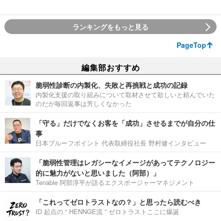
ランキングをもっと見る
PageTop
編集部おすすめ
脆弱性診断の内製化、失敗と再挑戦と成功の記録
内製化支援の取り組みについて取材させて欲しいと頼んでいた
のだが毎回返事は芳しくなかった
「守る」だけでなくお客を「成功」させるまでが自分の仕
事
日本プルーフポイント 代表取締役社長 野村健インタビュー
「脆弱性管理はレガシーなイメージがあってテクノロジー
的に魅力がないと思いました（阿部）」
Tenable 阿部淳平が語るエクスポージャーマネジメント
「これってゼロトラストなの？」と思ったら読むべき
ID 起点の “ HENNGE流 ” ゼロトラストここに爆誕