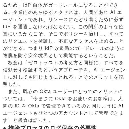
るため、IdP 自体がガードレールになることができ
る。企業内のあらゆるアクセスは、人間であれ AI エ
ージェントであれ、リソースにたどり着くために必ず
IdP を通過しなければならない。この関所のような位
置にいるからこそ、そこでポリシーを適用し、すべて
のリクエストを検証し、不正なアクセスを止めること
ができる。つまり IdP が道路のガードレールのように
逸脱を防ぐ安全境界として機能するということだ。
板倉は「ゼロトラストの考え方と同様に、すべてを
信頼せず検証するというアプローチを、AI エージェン
トに対しても同じようにとれる」とそのメリットを説
明した。
また、既存の Okta ユーザーにとってのメリットに
ついては、「今まさに Okta をお使いのお客様は、人
間の ID を Okta で管理できているのと同じように AI
エージェントもひとつのアカウントとして管理できま
す」と板倉は語った。
● 推論プロセスのログ保存の必要性